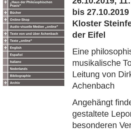
26.10.2019, 11
„Haus der Philosophischen
Praxis”
bis 27.10.2019
Bücher
Online-Shop
Kloster Steinfe
Audio-visuelle Medien „online”
der Eifel
Texte von und über Achenbach
Texte „online”
English
Eine philosophi
Español
musikalische To
Italiano
Nederlands
Leitung von Di
Bibliographie
Achenbach
Archiv
Angehängt finde
gestaltete Lepo
besonderen Ver