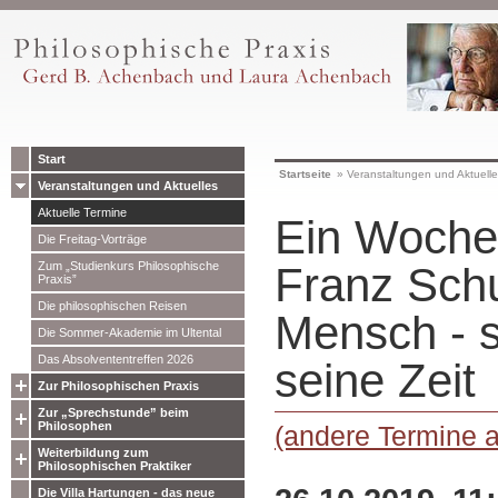
Start
Startseite
»
Veranstaltungen und Aktuell
Veranstaltungen und Aktuelles
Aktuelle Termine
Ein Woche
Die Freitag-Vorträge
Zum „Studienkurs Philosophische
Franz Schu
Praxis”
Die philosophischen Reisen
Mensch - s
Die Sommer-Akademie im Ultental
Das Absolvententreffen 2026
seine Zeit
Zur Philosophischen Praxis
Zur „Sprechstunde” beim
Philosophen
(andere Termine 
Weiterbildung zum
Philosophischen Praktiker
Die Villa Hartungen - das neue