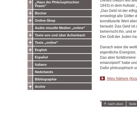
Dieses Diktum will all
„Haus der Philosophischen
1843) in dem Aufsatz „Z
Praxis”
„Das Geld ist der eifr
Bücher
erniedrigt alle Götter
Online-Shop
konstituierte Wert all
beraubt. Das Geld is
Audio-visuelle Medien „online”
beherrscht ihn, und er
Texte von und über Achenbach
Der Gott der Juden hat
Texte „online”
Danach wäre die weltl
English
eigentliche Energizer, 
Das aber funktioniere
Español
emanzipiert” habe und
Italiano
Dafür philosophisch v
Nederlands
Alles Nähere (Kost
Bibliographie
Archiv
nach oben
Seite