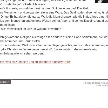
erdings so gar nicht zu dem sich fügen, was Marx (im selben Jahre
ur Judenfrage” notierte. Ich zitiere:
ige Gott Israels, vor welchem kein andrer Gott bestehen darf. Das Geld
 des Menschen - und verwandelt sie in eine Ware. Das Geld ist der allgemeine, für si
er Dinge. Es hat daher die ganze Welt, die Menschenwelt wie die Natur, ihres eigen
t das dem Menschen entfremdete Wesen seiner Arbeit und seines Daseins, und die
 betet es an.
 sich verweltlicht, er ist zum Weltgott geworden.”
ich gewordene Religion allerdings alles andere als eine Gabe Schlafmohn, sie wä
der Antreiber und Unruhestifter.
 in der modernen Welt inzwischen ohne Gegengewichte, seit sich das Judentum „a
 „die Christen zu Juden geworden sind”. Starke Worte, nahezu unzulässig.
on Belang, wie wir sehen werden...
en, was es zu trinken und zu knabbern gibt usw.) hier!
 drucken
Philosophische Praxi
www.achen