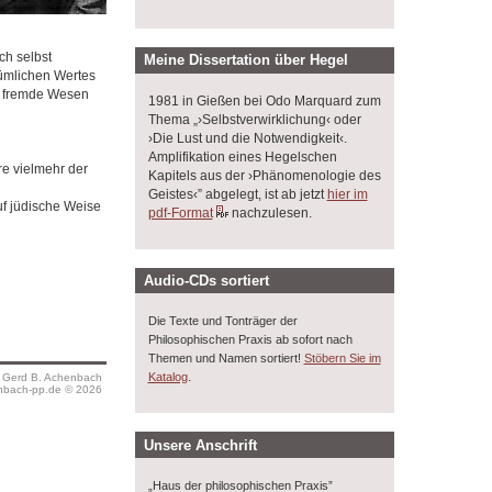
ch selbst
Meine Dissertation über Hegel
tümlichen Wertes
s fremde Wesen
1981 in Gießen bei Odo Marquard zum
Thema „›Selbstverwirklichung‹ oder
›Die Lust und die Notwendigkeit‹.
Amplifikation eines Hegelschen
re vielmehr der
Kapitels aus der ›Phänomenologie des
Geistes‹” abgelegt, ist ab jetzt
hier im
uf jüdische Weise
pdf-Format
nachzulesen.
Audio-CDs sortiert
Die Texte und Tonträger der
Philosophischen Praxis ab sofort nach
Themen und Namen sortiert!
Stöbern Sie im
.
Katalog
s Gerd B. Achenbach
bach-pp.de © 2026
Unsere Anschrift
„Haus der philosophischen Praxis”