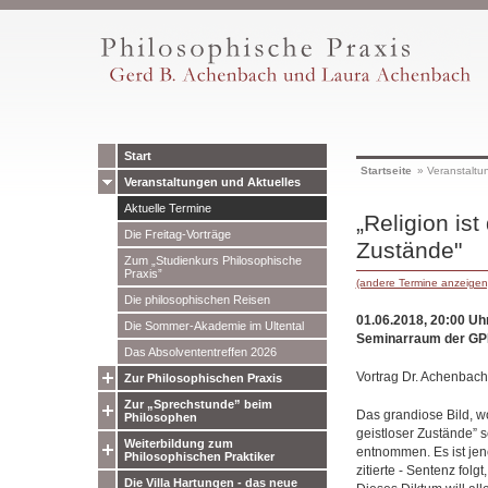
Start
Startseite
»
Veranstaltu
Veranstaltungen und Aktuelles
Aktuelle Termine
„Religion is
Die Freitag-Vorträge
Zustände"
Zum „Studienkurs Philosophische
Praxis”
(andere Termine anzeigen
Die philosophischen Reisen
01.06.2018, 20:00 Uh
Die Sommer-Akademie im Ultental
Seminarraum der GP
Das Absolvententreffen 2026
Vortrag Dr. Achenbach
Zur Philosophischen Praxis
Zur „Sprechstunde” beim
Das grandiose Bild, w
Philosophen
geistloser Zustände” s
Weiterbildung zum
entnommen. Es ist jen
Philosophischen Praktiker
zitierte - Sentenz folg
Die Villa Hartungen - das neue