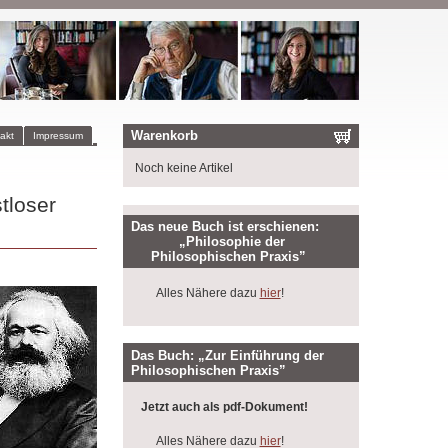
Warenkorb
akt
Impressum
Noch keine Artikel
tloser
Das neue Buch ist erschienen:
„Philosophie der
Philosophischen Praxis”
Alles Nähere dazu
hier
!
Das Buch: „Zur Einführung der
Philosophischen Praxis”
Jetzt auch als pdf-Dokument!
Alles Nähere dazu
hier
!