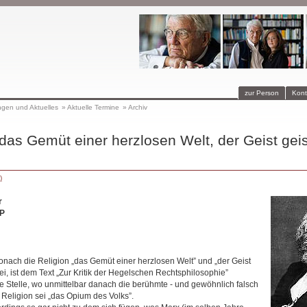
zur Person
Kont
ngen und Aktuelles
»
Aktuelle Termine
»
Archiv
t das Gemüt einer herzlosen Welt, der Geist geis
)
r
P
onach die Religion „das Gemüt einer herzlosen Welt” und „der Geist
ei, ist dem Text „Zur Kritik der Hegelschen Rechtsphilosophie”
e Stelle, wo unmittelbar danach die berühmte - und gewöhnlich falsch
t, Religion sei „das Opium des Volks”.