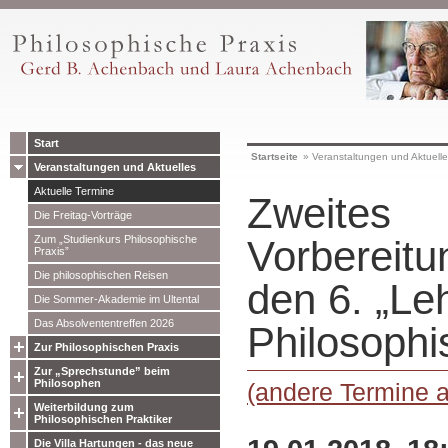
Start
Startseite
»
Veranstaltungen und Aktuell
Veranstaltungen und Aktuelles
Aktuelle Termine
Zweites
Die Freitag-Vorträge
Zum „Studienkurs Philosophische
Vorbereitun
Praxis”
Die philosophischen Reisen
den 6. „Le
Die Sommer-Akademie im Ultental
Das Absolvententreffen 2026
Philosophi
Zur Philosophischen Praxis
Zur „Sprechstunde” beim
Philosophen
(andere Termine 
Weiterbildung zum
Philosophischen Praktiker
Die Villa Hartungen - das neue