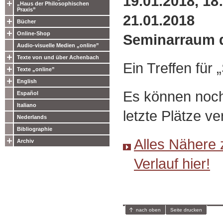
19.01.2018, 18:
„Haus der Philosophischen
Praxis”
21.01.2018
Bücher
Online-Shop
Seminarraum 
Audio-visuelle Medien „online”
Texte von und über Achenbach
Ein Treffen für 
Texte „online”
English
Es können noch
Español
Italiano
letzte Plätze v
Nederlands
Bibliographie
Alles Nähere
Archiv
Verlauf hier!
nach oben
Seite drucken