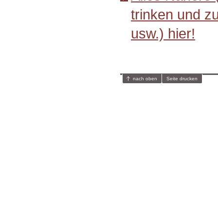
trinken und z
usw.) hier!
nach oben
Seite drucken