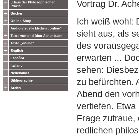
Vortrag Dr. Ac
„Haus der Philosophischen
Praxis”
Bücher
Ich weiß wohl:
Online-Shop
Audio-visuelle Medien „online”
sieht aus, als 
Texte von und über Achenbach
des vorausgega
Texte „online”
English
erwarten ... Do
Español
Italiano
sehen: Diesbezü
Nederlands
zu befürchten. A
Bibliographie
Archiv
Abend den vor
vertiefen. Etwa
Frage zutraue,
redlichen philo