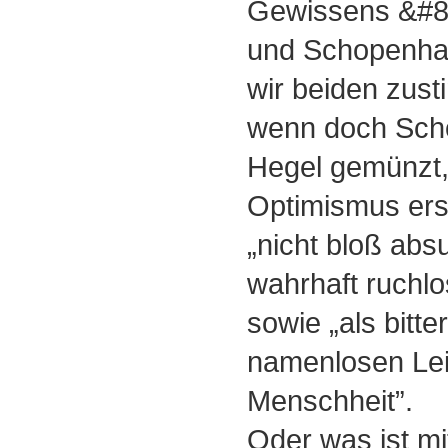
Gewissens &#82
und Schopenha
wir beiden zus
wenn doch Sch
Hegel gemünzt, 
Optimismus ers
„nicht bloß abs
wahrhaft ruchl
sowie „als bitt
namenlosen Lei
Menschheit”.
Oder was ist m