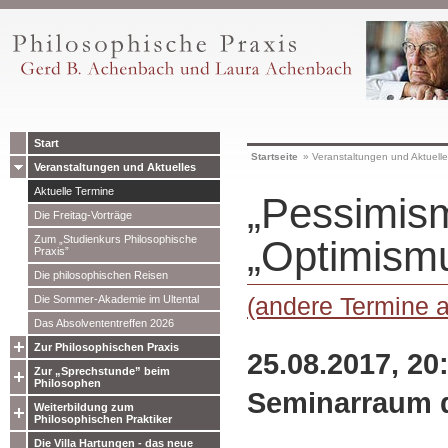
Start
Startseite
»
Veranstaltungen und Aktuell
Veranstaltungen und Aktuelles
Aktuelle Termine
„Pessimis
Die Freitag-Vorträge
Zum „Studienkurs Philosophische
„Optimism
Praxis”
Die philosophischen Reisen
(andere Termine 
Die Sommer-Akademie im Ultental
Das Absolvententreffen 2026
Zur Philosophischen Praxis
25.08.2017, 20
Zur „Sprechstunde” beim
Philosophen
Seminarraum 
Weiterbildung zum
Philosophischen Praktiker
Die Villa Hartungen - das neue