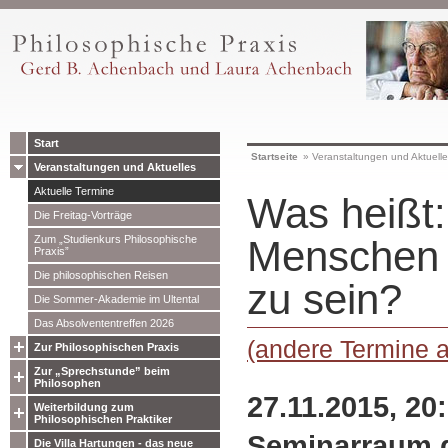
Start
Startseite
»
Veranstaltungen und Aktuell
Veranstaltungen und Aktuelles
Aktuelle Termine
Was heißt
Die Freitag-Vorträge
Zum „Studienkurs Philosophische
Menschen 
Praxis”
Die philosophischen Reisen
zu sein?
Die Sommer-Akademie im Ultental
Das Absolvententreffen 2026
(andere Termine 
Zur Philosophischen Praxis
Zur „Sprechstunde” beim
Philosophen
27.11.2015, 20
Weiterbildung zum
Philosophischen Praktiker
Seminarraum d
Die Villa Hartungen - das neue