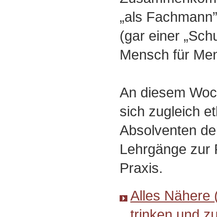
„als Fachmann” 
(gar einer „Sch
Mensch für Men
An diesem Woch
sich zugleich et
Absolventen der
Lehrgänge zur 
Praxis.
Alles Nähere 
trinken und z