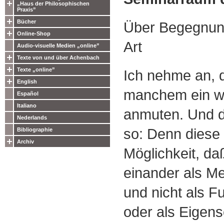
„Haus der Philosophischen
Praxis”
Bücher
Über Begegnun
Online-Shop
Art
Audio-visuelle Medien „online”
Texte von und über Achenbach
Texte „online”
Ich nehme an, 
English
manchem ein w
Español
Italiano
anmuten. Und d
Nederlands
so: Denn diese
Bibliographie
Archiv
Möglichkeit, d
einander als M
und nicht als F
oder als Eigens