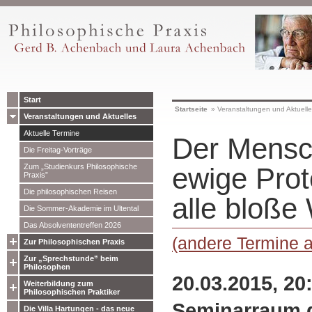
Start
Startseite
»
Veranstaltungen und Aktuell
Veranstaltungen und Aktuelles
Aktuelle Termine
Der Mensch
Die Freitag-Vorträge
Zum „Studienkurs Philosophische
ewige Prot
Praxis”
Die philosophischen Reisen
alle bloße 
Die Sommer-Akademie im Ultental
Das Absolvententreffen 2026
(andere Termine 
Zur Philosophischen Praxis
Zur „Sprechstunde” beim
Philosophen
20.03.2015, 20
Weiterbildung zum
Philosophischen Praktiker
Seminarraum d
Die Villa Hartungen - das neue