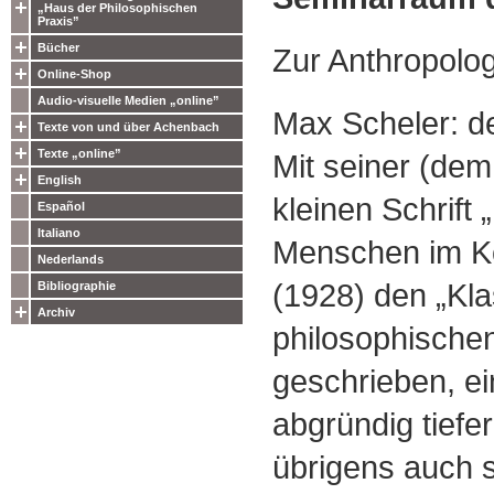
„Haus der Philosophischen
Praxis”
Bücher
Zur Anthropolo
Online-Shop
Audio-visuelle Medien „online”
Max Scheler: de
Texte von und über Achenbach
Texte „online”
Mit seiner (de
English
kleinen Schrift 
Español
Italiano
Menschen im K
Nederlands
(1928) den „Kla
Bibliographie
Archiv
philosophische
geschrieben, ei
abgründig tiefe
übrigens auch so