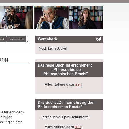
Warenkorb
akt
Impressum
Noch keine Artikel
ung
Das neue Buch ist erschienen:
„Philosophie der
Philosophischen Praxis”
Alles Nähere dazu
hier
!
Das Buch: „Zur Einführung der
Philosophischen Praxis”
eser erfordert -
 einiger
Jetzt auch als pdf-Dokument!
ählung en gros
Alles Nähere dazu
hier
!