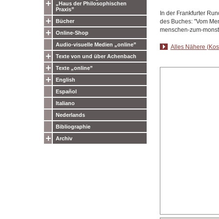
„Haus der Philosophischen
Praxis”
In der Frankfurter Ru
des Buches: "Vom Mens
Bücher
menschen-zum-monst
Online-Shop
Audio-visuelle Medien „online”
Alles Nähere (Kost
Texte von und über Achenbach
Texte „online”
English
Español
Italiano
Nederlands
Bibliographie
Archiv