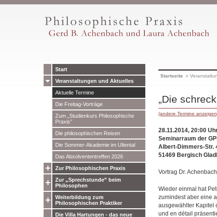
Start
Startseite
»
Veranstaltu
Veranstaltungen und Aktuelles
Aktuelle Termine
„Die schreck
Die Freitag-Vorträge
(andere Termine anzeigen
Zum „Studienkurs Philosophische
Praxis”
28.11.2014, 20:00 Uh
Die philosophischen Reisen
Seminarraum der GPP
Die Sommer-Akademie im Ultental
Albert-Dimmers-Str. 
51469 Bergisch Glad
Das Absolvententreffen 2026
Zur Philosophischen Praxis
Vortrag Dr. Achenbach
Zur „Sprechstunde” beim
Philosophen
Wieder einmal hat Pete
zumindest aber eine a
Weiterbildung zum
Philosophischen Praktiker
ausgewählter Kapitel 
und en détail präsenti
Die Villa Hartungen - das neue