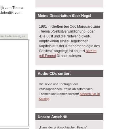
rdijk zum Thema
loterdijk-vom-
Meine Dissertation über Hegel
1981 in Gießen bei Odo Marquard zum
Thema „›Selbstverwirklichung‹ oder
›Die Lust und die Notwendigkeit‹.
ere Karte anzeigen
Amplifikation eines Hegelschen
Kapitels aus der ›Phänomenologie des
Geistes‹” abgelegt, ist ab jetzt
hier im
pdf-Format
nachzulesen.
Audio-CDs sortiert
Die Texte und Tonträger der
Philosophischen Praxis ab sofort nach
Themen und Namen sortiert!
Stöbern Sie im
.
Katalog
Unsere Anschrift
„Haus der philosophischen Praxis”