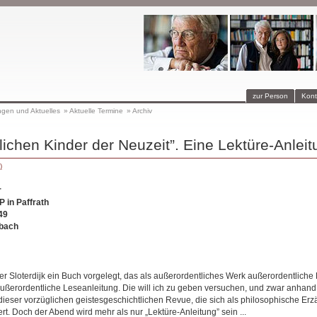
zur Person
Kont
ngen und Aktuelles
»
Aktuelle Termine
»
Archiv
lichen Kinder der Neuzeit”. Eine Lektüre-Anleit
)
r
 in Paffrath
49
bach
r Sloterdijk ein Buch vorgelegt, das als außerordentliches Werk außerordentliche L
ußerordentliche Leseanleitung. Die will ich zu geben versuchen, und zwar anhand
dieser vorzüglichen geistesgeschichtlichen Revue, die sich als philosophische Erz
ert. Doch der Abend wird mehr als nur „Lektüre-Anleitung” sein ...