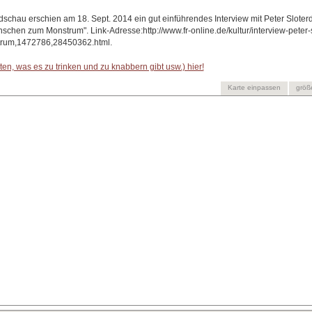
ndschau erschien am 18. Sept. 2014 ein gut einführendes Interview mit Peter Slote
chen zum Monstrum". Link-Adresse:http://www.fr-online.de/kultur/interview-peter-s
rum,1472786,28450362.html.
en, was es zu trinken und zu knabbern gibt usw.) hier!
Karte einpassen
größ