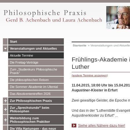
Start
Startseite
»
Veranstaltungen und Aktuell
Veranstaltungen und Aktuelles
Aktuelle Termine
Frühlings-Akademie i
Die Freitag-Vorträge
Luther
Zum „Studienkurs Philosophische
Praxis”
(andere Termine anzeigen)
Die philosophischen Reisen
11.04.2015, 18:00 Uhr bis 15.04.20
Die Sommer-Akademie im Ultental
Augustiner-Kloster in Erfurt
Das Absolvententreffen 2026
Zwei gewaltige Geister, die Epoche m
Zur Philosophischen Praxis
Zur „Sprechstunde” beim
Und das in der "Lutherstätte Evangel
Philosophen
Augustinerkloster zu Erfurt" ...
Weiterbildung zum
Philosophischen Praktiker
Siehe alles Nähere dazu hier!
Die Villa Hartungen - das neue