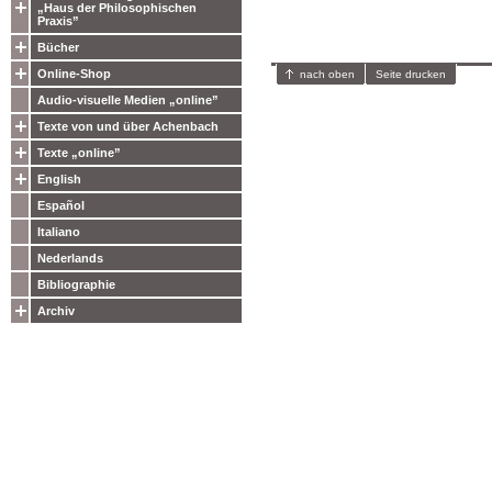
„Haus der Philosophischen
Praxis”
Bücher
Online-Shop
nach oben
Seite drucken
Audio-visuelle Medien „online”
Texte von und über Achenbach
Texte „online”
English
Español
Italiano
Nederlands
Bibliographie
Archiv