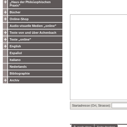
„Haus der Philosophischen
Praxis”
Bücher
Online-Shop
Audio-visuelle Medien „online”
Texte von und über Achenbach
Texte „online”
English
Español
Italiano
Nederlands
Bibliographie
Archiv
Startadresse (Ort, Strasse):
nach oben
Seite drucken