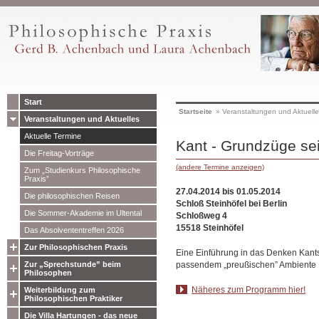
Start
Startseite
»
Veranstaltungen und Aktuell
Veranstaltungen und Aktuelles
Aktuelle Termine
Kant - Grundzüge se
Die Freitag-Vorträge
(andere Termine anzeigen)
Zum „Studienkurs Philosophische
Praxis”
27.04.2014 bis 01.05.2014
Die philosophischen Reisen
Schloß Steinhöfel bei Berlin
Die Sommer-Akademie im Ultental
Schloßweg 4
15518 Steinhöfel
Das Absolvententreffen 2026
Zur Philosophischen Praxis
Eine Einführung in das Denken Kants 
passendem „preußischen” Ambiente
Zur „Sprechstunde” beim
Philosophen
Näheres zum Programm hier!
Weiterbildung zum
Philosophischen Praktiker
Die Villa Hartungen - das neue