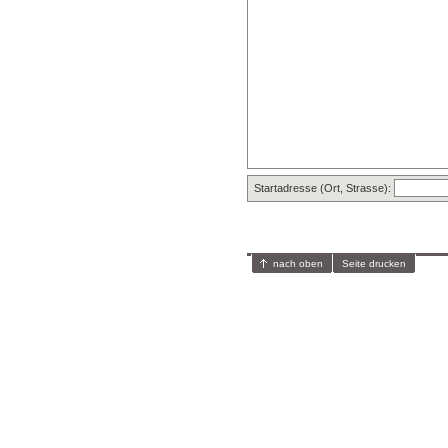
Startadresse (Ort, Strasse):
nach oben
Seite drucken