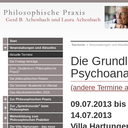
Start
Startseite
»
Veranstaltungen und Aktuell
Veranstaltungen und Aktuelles
Aktuelle Termine
Die Grund
Die Freitag-Vorträge
Zum „Studienkurs Philosophische
Psychoana
Praxis”
Die philosophischen Reisen
(andere Termine 
Die Sommer-Akademie im Ultental
Das Absolvententreffen 2026
Zur Philosophischen Praxis
09.07.2013 bis
Zur „Sprechstunde” beim
Philosophen
14.07.2013
Weiterbildung zum
Philosophischen Praktiker
Villa Hartunge
Die Villa Hartungen - das neue