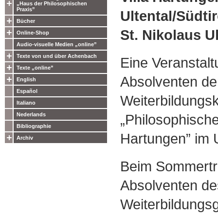
„Haus der Philosophischen
Praxis”
Ultental/Südtir
Bücher
St. Nikolaus Ul
Online-Shop
Audio-visuelle Medien „online”
Texte von und über Achenbach
Eine Veranstalt
Texte „online”
Absolventen de
English
Español
Weiterbildungs
Italiano
„Philosophische 
Nederlands
Bibliographie
Hartungen” im U
Archiv
Beim Sommertre
Absolventen de
Weiterbildungs