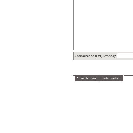
Startadresse (Ort, Strasse):
nach oben
Seite drucken