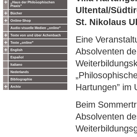
„Haus der Philosophischen
Praxis”
Ultental/Südtir
Bücher
St. Nikolaus Ul
Online-Shop
Audio-visuelle Medien „online”
Texte von und über Achenbach
Eine Veranstalt
Texte „online”
Absolventen de
English
Español
Weiterbildungs
Italiano
„Philosophische 
Nederlands
Bibliographie
Hartungen” im U
Archiv
Beim Sommertre
Absolventen de
Weiterbildungs