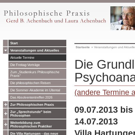
Start
Startseite
»
Veranstaltungen und Aktuell
Veranstaltungen und Aktuelles
Aktuelle Termine
Die Grund
Die Freitag-Vorträge
Zum „Studienkurs Philosophische
Psychoana
Praxis”
Die philosophischen Reisen
(andere Termine 
Die Sommer-Akademie im Ultental
Das Absolvententreffen 2026
Zur Philosophischen Praxis
09.07.2013 bis
Zur „Sprechstunde” beim
Philosophen
14.07.2013
Weiterbildung zum
Philosophischen Praktiker
Villa Hartunge
Die Villa Hartungen - das neue