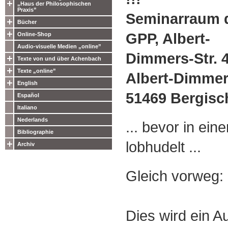
„Haus der Philosophischen
Praxis”
Seminarraum 
Bücher
GPP, Albert-
Online-Shop
Audio-visuelle Medien „online”
Dimmers-Str. 
Texte von und über Achenbach
Texte „online”
Albert-Dimmers
English
51469 Bergisc
Español
Italiano
Nederlands
... bevor in ein
Bibliographie
lobhudelt ...
Archiv
Gleich vorweg:
Dies wird ein 