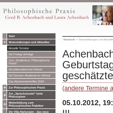
Start
Startseite
»
Veranstaltungen und Aktuell
Veranstaltungen und Aktuelles
Aktuelle Termine
Achenbach
Die Freitag-Vorträge
Zum „Studienkurs Philosophische
Geburtsta
Praxis”
Die philosophischen Reisen
geschätzte
Die Sommer-Akademie im Ultental
Das Absolvententreffen 2026
(andere Termine 
Zur Philosophischen Praxis
Zur „Sprechstunde” beim
Philosophen
05.10.2012, 19
Weiterbildung zum
Philosophischen Praktiker
!!!
Die Villa Hartungen - das neue