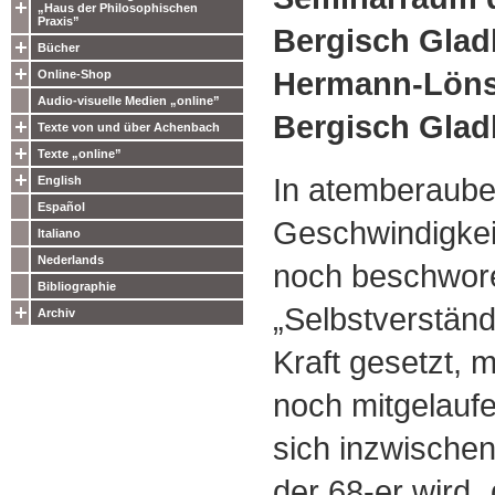
„Haus der Philosophischen
Praxis”
Bergisch Gla
Bücher
Hermann-Löns-
Online-Shop
Audio-visuelle Medien „online”
Bergisch Gla
Texte von und über Achenbach
Texte „online”
In atemberaub
English
Español
Geschwindigkeit
Italiano
Nederlands
noch beschwor
Bibliographie
„Selbstverständ
Archiv
Kraft gesetzt, 
noch mitgelaufe
sich inzwischen
der 68-er wird 