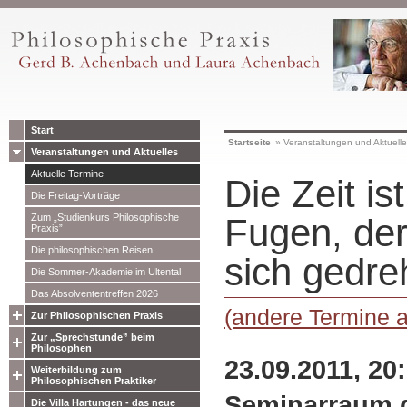
Start
Startseite
»
Veranstaltungen und Aktuell
Veranstaltungen und Aktuelles
Aktuelle Termine
Die Zeit is
Die Freitag-Vorträge
Zum „Studienkurs Philosophische
Fugen, der
Praxis”
Die philosophischen Reisen
sich gedre
Die Sommer-Akademie im Ultental
Das Absolvententreffen 2026
(andere Termine 
Zur Philosophischen Praxis
Zur „Sprechstunde” beim
Philosophen
23.09.2011, 20
Weiterbildung zum
Philosophischen Praktiker
Seminarraum d
Die Villa Hartungen - das neue