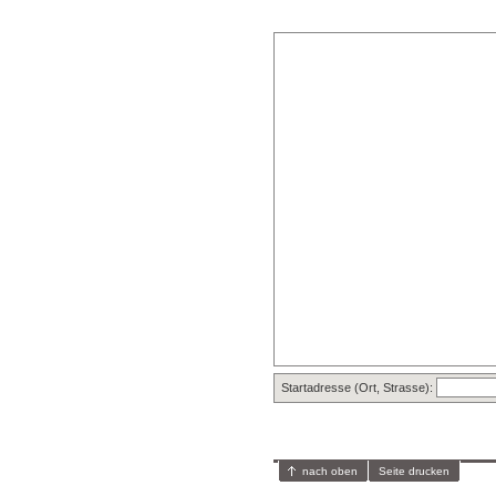
Startadresse (Ort, Strasse):
nach oben
Seite drucken