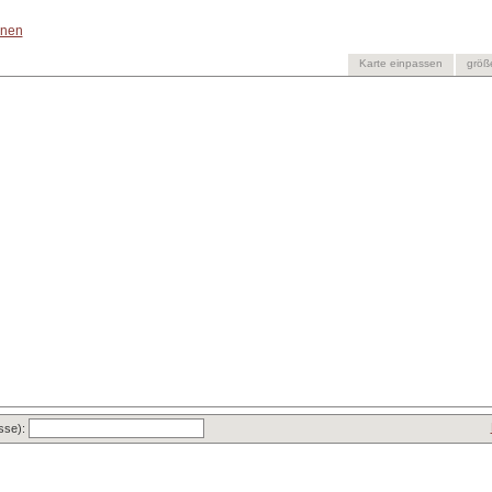
onen
Karte einpassen
größ
asse):