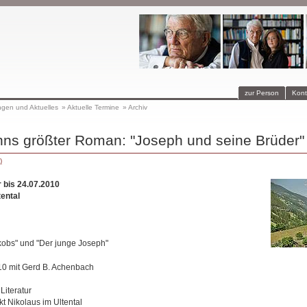
zur Person
Kont
ngen und Aktuelles
»
Aktuelle Termine
»
Archiv
s größter Roman: "Joseph und seine Brüder" T
)
 bis 24.07.2010
ental
kobs" und "Der junge Joseph"
 mit Gerd B. Achenbach
Literatur
kt Nikolaus im Ultental