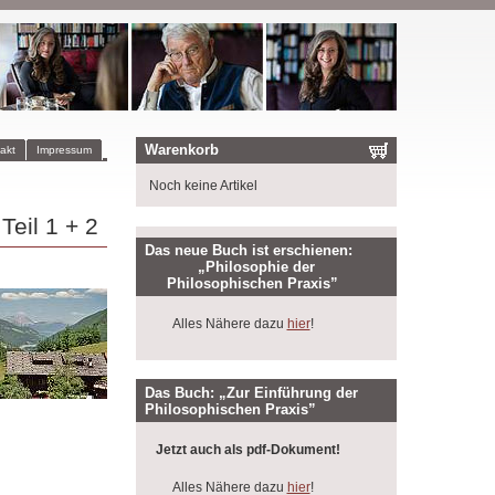
Warenkorb
akt
Impressum
Noch keine Artikel
eil 1 + 2
Das neue Buch ist erschienen:
„Philosophie der
Philosophischen Praxis”
Alles Nähere dazu
hier
!
Das Buch: „Zur Einführung der
Philosophischen Praxis”
Jetzt auch als pdf-Dokument!
Alles Nähere dazu
hier
!