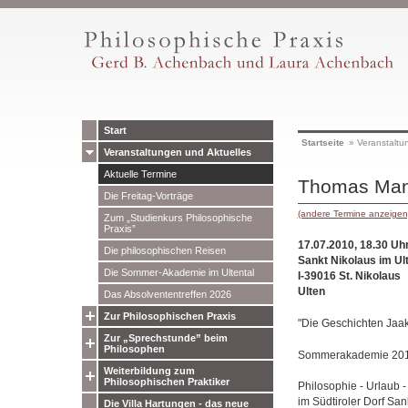
Start
Startseite
»
Veranstaltu
Veranstaltungen und Aktuelles
Aktuelle Termine
Thomas Mann
Die Freitag-Vorträge
(andere Termine anzeigen
Zum „Studienkurs Philosophische
Praxis”
17.07.2010, 18.30 Uhr
Die philosophischen Reisen
Sankt Nikolaus im Ult
Die Sommer-Akademie im Ultental
I-39016 St. Nikolaus
Ulten
Das Absolvententreffen 2026
Zur Philosophischen Praxis
"Die Geschichten Jaa
Zur „Sprechstunde” beim
Philosophen
Sommerakademie 2010
Weiterbildung zum
Philosophischen Praktiker
Philosophie - Urlaub - 
im Südtiroler Dorf San
Die Villa Hartungen - das neue