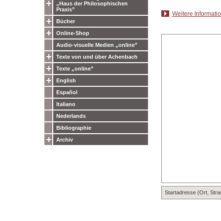
„Haus der Philosophischen
Praxis”
Weitere Informati
Bücher
Online-Shop
Audio-visuelle Medien „online”
Texte von und über Achenbach
Texte „online”
English
Español
Italiano
Nederlands
Bibliographie
Archiv
Startadresse (Ort, Str