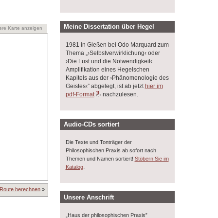
Meine Dissertation über Hegel
ere Karte anzeigen
1981 in Gießen bei Odo Marquard zum
Thema „›Selbstverwirklichung‹ oder
›Die Lust und die Notwendigkeit‹.
Amplifikation eines Hegelschen
Kapitels aus der ›Phänomenologie des
Geistes‹” abgelegt, ist ab jetzt
hier im
pdf-Format
nachzulesen.
Audio-CDs sortiert
Die Texte und Tonträger der
Philosophischen Praxis ab sofort nach
Themen und Namen sortiert!
Stöbern Sie im
.
Katalog
Route berechnen
»
Unsere Anschrift
„Haus der philosophischen Praxis”