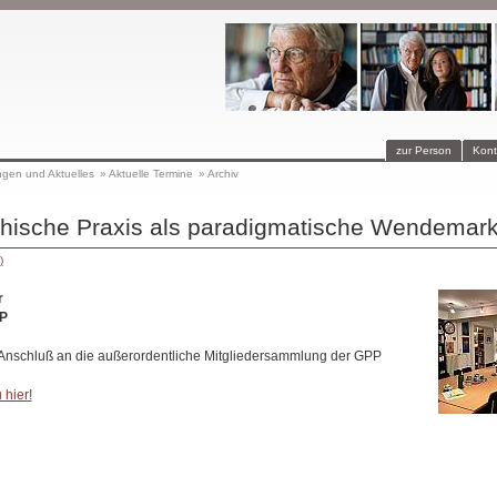
zur Person
Kont
ngen und Aktuelles
»
Aktuelle Termine
»
Archiv
phische Praxis als paradigmatische Wendemar
)
r
P
 Anschluß an die außerordentliche Mitgliedersammlung der GPP
 hier!