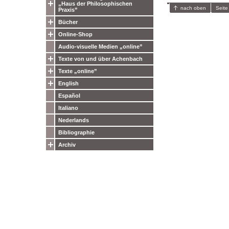
„Haus der Philosophischen
nach oben
Seite
Praxis”
Bücher
Online-Shop
Audio-visuelle Medien „online”
Texte von und über Achenbach
Texte „online”
English
Español
Italiano
Nederlands
Bibliographie
Archiv