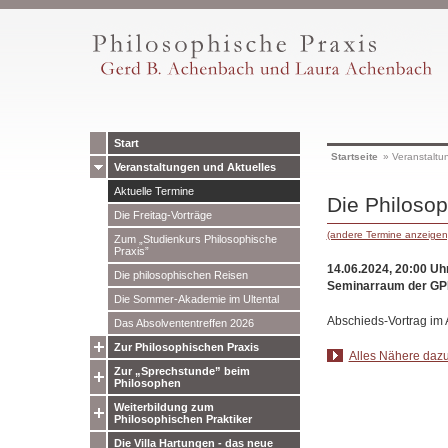
Start
Startseite
»
Veranstaltu
Veranstaltungen und Aktuelles
Aktuelle Termine
Die Philoso
Die Freitag-Vorträge
(andere Termine anzeigen
Zum „Studienkurs Philosophische
Praxis”
14.06.2024, 20:00 Uh
Die philosophischen Reisen
Seminarraum der GP
Die Sommer-Akademie im Ultental
Abschieds-Vortrag im
Das Absolvententreffen 2026
Zur Philosophischen Praxis
Alles Nähere dazu
Zur „Sprechstunde” beim
Philosophen
Weiterbildung zum
Philosophischen Praktiker
Die Villa Hartungen - das neue