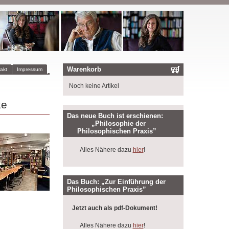
Warenkorb
akt
Impressum
Noch keine Artikel
ke
Das neue Buch ist erschienen:
„Philosophie der
Philosophischen Praxis”
Alles Nähere dazu
hier
!
Das Buch: „Zur Einführung der
Philosophischen Praxis”
Jetzt auch als pdf-Dokument!
Alles Nähere dazu
hier
!