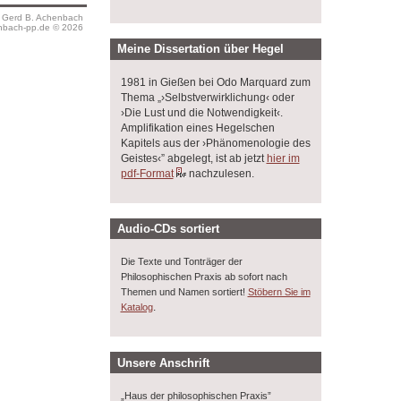
s Gerd B. Achenbach
bach-pp.de © 2026
Meine Dissertation über Hegel
1981 in Gießen bei Odo Marquard zum
Thema „›Selbstverwirklichung‹ oder
›Die Lust und die Notwendigkeit‹.
Amplifikation eines Hegelschen
Kapitels aus der ›Phänomenologie des
Geistes‹” abgelegt, ist ab jetzt
hier im
pdf-Format
nachzulesen.
Audio-CDs sortiert
Die Texte und Tonträger der
Philosophischen Praxis ab sofort nach
Themen und Namen sortiert!
Stöbern Sie im
.
Katalog
Unsere Anschrift
„Haus der philosophischen Praxis”