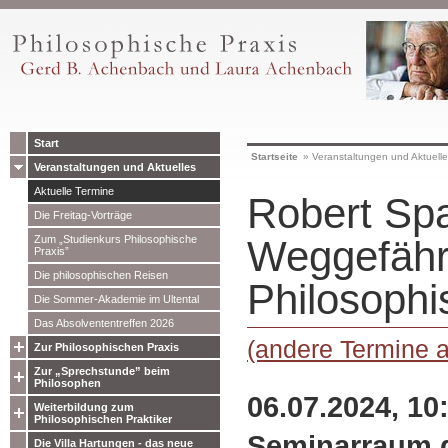
Start
Startseite
»
Veranstaltungen und Aktuell
Veranstaltungen und Aktuelles
Aktuelle Termine
Robert Sp
Die Freitag-Vorträge
Zum „Studienkurs Philosophische
Weggefähr
Praxis”
Die philosophischen Reisen
Philosophi
Die Sommer-Akademie im Ultental
Das Absolvententreffen 2026
(andere Termine 
Zur Philosophischen Praxis
Zur „Sprechstunde” beim
Philosophen
06.07.2024, 10
Weiterbildung zum
Philosophischen Praktiker
Seminarraum 
Die Villa Hartungen - das neue