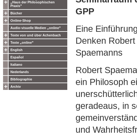
„Haus der Philosophischen
Praxis”
GPP
Bücher
Online-Shop
Eine Einführung
Audio-visuelle Medien „online”
Texte von und über Achenbach
Denken Robert
Texte „online”
Spaemanns
English
Español
Italiano
Robert Spaeman
Nederlands
ein Philosoph e
Bibliographie
Archiv
unerschütterlich,
geradeaus, in s
gemeinverständ
und Wahrheitsf