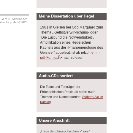
Meine Dissertation über Hegel
s Gerd B. Achenbach
bach-pp.de © 2026
1981 in Gießen bei Odo Marquard zum
Thema „›Selbstverwirklichung‹ oder
›Die Lust und die Notwendigkeit‹.
Amplifikation eines Hegelschen
Kapitels aus der ›Phänomenologie des
Geistes‹” abgelegt, ist ab jetzt
hier im
pdf-Format
nachzulesen.
Audio-CDs sortiert
Die Texte und Tonträger der
Philosophischen Praxis ab sofort nach
Themen und Namen sortiert!
Stöbern Sie im
.
Katalog
Unsere Anschrift
„Haus der philosophischen Praxis”