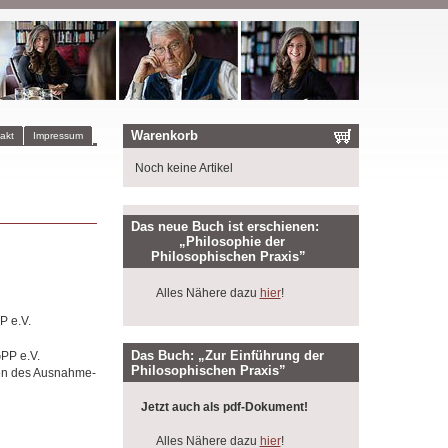
Warenkorb
akt
Impressum
Noch keine Artikel
Das neue Buch ist erschienen:
„Philosophie der
Philosophischen Praxis”
Alles Nähere dazu
hier
!
P e.V.
Das Buch: „Zur Einführung der
GPP e.V.
Philosophischen Praxis”
nen des Ausnahme-
Jetzt auch als pdf-Dokument!
Alles Nähere dazu
hier
!