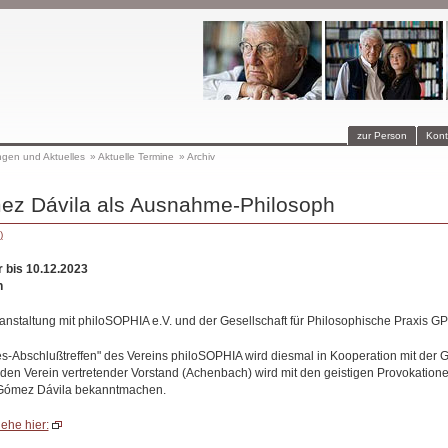
zur Person
Kont
ngen und Aktuelles
»
Aktuelle Termine
»
Archiv
ez Dávila als Ausnahme-Philosoph
)
r bis 10.12.2023
n
staltung mit philoSOPHIA e.V. und der Gesellschaft für Philosophische Praxis GP
res-Abschlußtreffen" des Vereins philoSOPHIA wird diesmal in Kooperation mit der 
n den Verein vertretender Vorstand (Achenbach) wird mit den geistigen Provokatio
 Gómez Dávila bekanntmachen.
ehe hier: