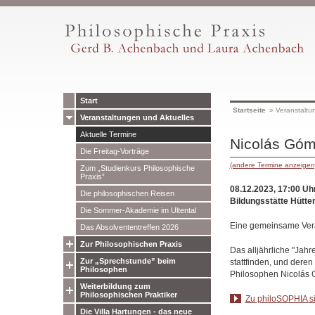
Start
Startseite
»
Veranstaltu
Veranstaltungen und Aktuelles
Aktuelle Termine
Nicolás Góm
Die Freitag-Vorträge
(andere Termine anzeigen
Zum „Studienkurs Philosophische
Praxis”
08.12.2023, 17:00 Uh
Die philosophischen Reisen
Bildungsstätte Hütte
Die Sommer-Akademie im Ultental
Eine gemeinsame Veran
Das Absolvententreffen 2026
Zur Philosophischen Praxis
Das alljährliche "Jah
Zur „Sprechstunde” beim
stattfinden, und dere
Philosophen
Philosophen Nicolás
Weiterbildung zum
Philosophischen Praktiker
Zu philoSOPHIA si
Die Villa Hartungen - das neue