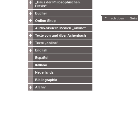
„Haus der Philosophischen
Praxis”
Bücher
nach oben
Seite
Online-Shop
Audio-visuelle Medien „online”
Texte von und über Achenbach
Texte „online”
English
Español
Italiano
Nederlands
Bibliographie
Archiv