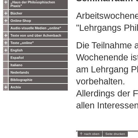
„Haus der Philosophischen
Praxis”
Arbeitswochen
Bücher
Online-Shop
"Lehrgangs Phi
Audio-visuelle Medien „online”
Texte von und über Achenbach
Die Teilnahme 
Texte „online”
English
Wochenende ist
Español
Italiano
am Lehrgang Ph
Nederlands
vorbehalten.
Bibliographie
Archiv
Allerdings der 
allen Interessen
nach oben
Seite drucken