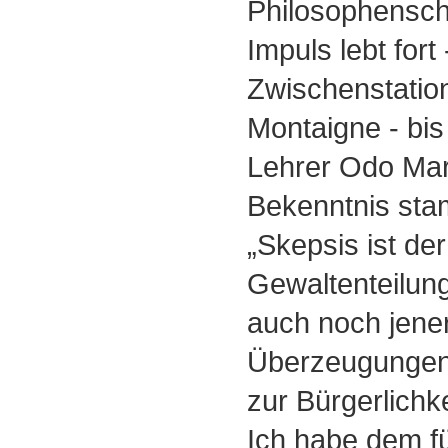
Philosophensch
Impuls lebt fort 
Zwischenstatio
Montaigne - bi
Lehrer Odo Ma
Bekenntnis sta
„Skepsis ist der
Gewaltenteilung
auch noch jener
Überzeugungen 
zur Bürgerlichke
Ich habe dem fü