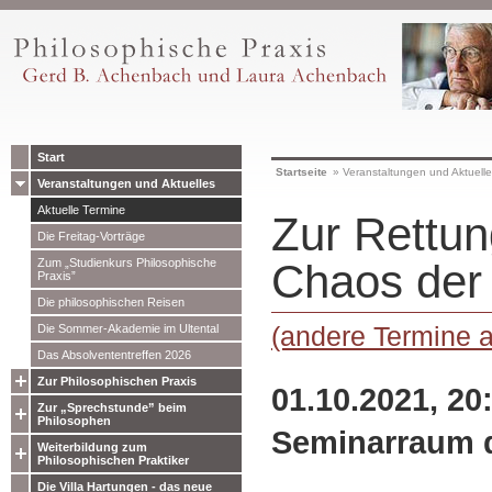
Start
Startseite
»
Veranstaltungen und Aktuell
Veranstaltungen und Aktuelles
Aktuelle Termine
Zur Rettu
Die Freitag-Vorträge
Zum „Studienkurs Philosophische
Chaos der
Praxis”
Die philosophischen Reisen
(andere Termine 
Die Sommer-Akademie im Ultental
Das Absolvententreffen 2026
Zur Philosophischen Praxis
01.10.2021, 20
Zur „Sprechstunde” beim
Philosophen
Seminarraum 
Weiterbildung zum
Philosophischen Praktiker
Die Villa Hartungen - das neue