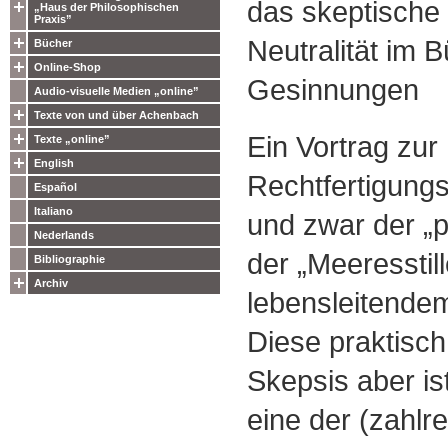
das skeptische 
„Haus der Philosophischen
Praxis”
Neutralität im 
Bücher
Online-Shop
Gesinnungen
Audio-visuelle Medien „online”
Texte von und über Achenbach
Ein Vortrag zur 
Texte „online”
English
Rechtfertigung
Español
Italiano
und zwar der „p
Nederlands
der „Meeresstil
Bibliographie
Archiv
lebensleitendem
Diese praktisch
Skepsis aber is
eine der (zahlr