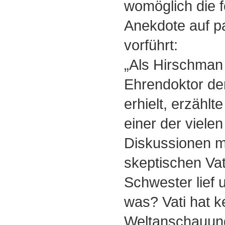
womöglich die f
Anekdote auf 
vorführt:
„Als Hirschman 
Ehrendoktor der
erhielt, erzählt
einer der viele
Diskussionen m
skeptischen Vat
Schwester lief 
was? Vati hat k
Weltanschauung