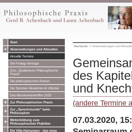
Start
Startseite
»
Veranstaltungen und Aktuell
Veranstaltungen und Aktuelles
Aktuelle Termine
Gemeinsam
Die Freitag-Vorträge
Zum „Studienkurs Philosophische
des Kapite
Praxis”
Die philosophischen Reisen
und Knecht
Die Sommer-Akademie im Ultental
Das Absolvententreffen 2026
(andere Termine 
Zur Philosophischen Praxis
Zur „Sprechstunde” beim
Philosophen
07.03.2020, 15
Weiterbildung zum
Philosophischen Praktiker
Seminarraum 
Die Villa Hartungen - das neue