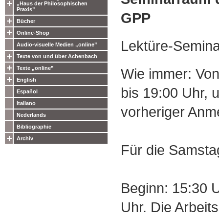
„Haus der Philosophischen
Praxis”
GPP
Bücher
Online-Shop
Lektüre-Semina
Audio-visuelle Medien „online”
Texte von und über Achenbach
Texte „online”
Wie immer: Von
English
bis 19:00 Uhr, 
Español
Italiano
vorheriger Anm
Nederlands
Bibliographie
Archiv
Für die Samstag
Beginn: 15:30 U
Uhr. Die Arbeit