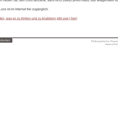
 neuen Stil, den Loos lancierte, steht nicht zuletzt jenes Haus, das Wittgenstein f
oos ist im Internet frei zugänglich.
en, was es zu trinken und zu knabbern gibt usw.) hier!
 drucken
Philosophische Praxi
www.achen