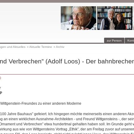
zur Person
Kont
ngen und Aktuelles
»
Aktuelle Termine
»
Archiv
nd Verbrechen” (Adolf Loos) - Der bahnbreche
)
r
P
nd Wittgenstein-Freundes zu einer anderen Moderne
 „100 Jahre Bauhaus” gefeiert. Ich hingegen möchte meinerseits einen anderen Akz
ng an einen wirklichen Ausnahme-Architekten - und Freund Wittgensteins -, der se
rnament und Verbrechen” etwa hundertmal gehalten haben soll. Im Grunde geht v
irkung aus wie von Wittgensteins Vortrag „Ethik”, der am Freitag zuvor auf unser