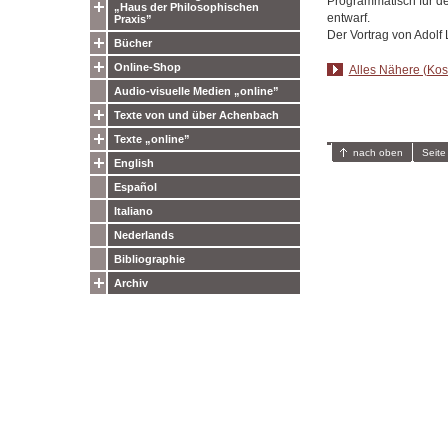
Programmatisch für den
„Haus der Philosophischen
entwarf.
Praxis”
Der Vortrag von Adolf L
Bücher
Online-Shop
Alles Nähere (Kost
Audio-visuelle Medien „online”
Texte von und über Achenbach
Texte „online”
nach oben
Seite
English
Español
Italiano
Nederlands
Bibliographie
Archiv