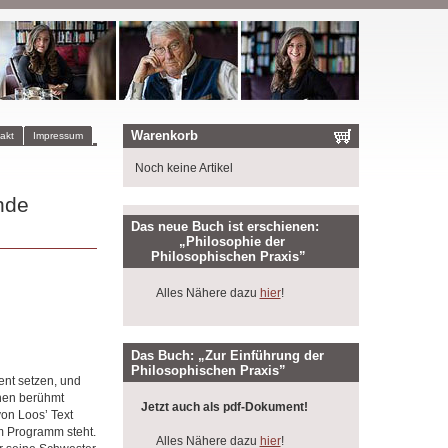
Warenkorb
akt
Impressum
Noch keine Artikel
nde
Das neue Buch ist erschienen:
„Philosophie der
Philosophischen Praxis”
Alles Nähere dazu
hier
!
Das Buch: „Zur Einführung der
Philosophischen Praxis”
ent setzen, und
inen berühmt
Jetzt auch als pdf-Dokument!
on Loos’ Text
em Programm steht.
Alles Nähere dazu
hier
!