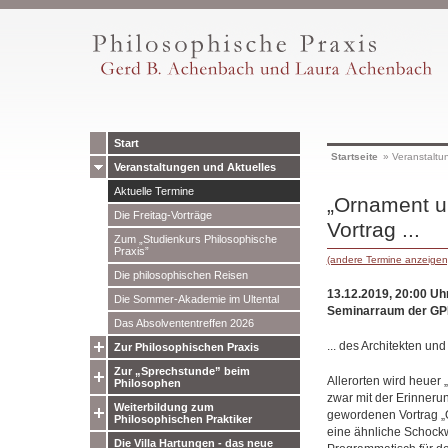
Start
Startseite
»
Veranstaltu
Veranstaltungen und Aktuelles
Aktuelle Termine
„Ornament u
Die Freitag-Vorträge
Vortrag ...
Zum „Studienkurs Philosophische
Praxis”
(andere Termine anzeigen
Die philosophischen Reisen
13.12.2019, 20:00 Uh
Die Sommer-Akademie im Ultental
Seminarraum der GP
Das Absolvententreffen 2026
... des Architekten u
Zur Philosophischen Praxis
Zur „Sprechstunde” beim
Allerorten wird heuer
Philosophen
zwar mit der Erinneru
Weiterbildung zum
gewordenen Vortrag „O
Philosophischen Praktiker
eine ähnliche Schockw
Die Villa Hartungen - das neue