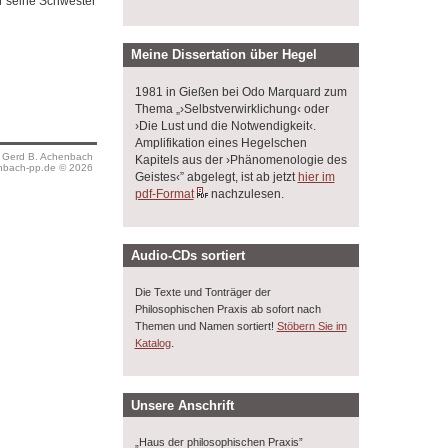
ür seine Schwester
Meine Dissertation über Hegel
1981 in Gießen bei Odo Marquard zum
Thema „›Selbstverwirklichung‹ oder
›Die Lust und die Notwendigkeit‹.
Amplifikation eines Hegelschen
s Gerd B. Achenbach
Kapitels aus der ›Phänomenologie des
bach-pp.de © 2026
Geistes‹” abgelegt, ist ab jetzt
hier im
pdf-Format
nachzulesen.
Audio-CDs sortiert
Die Texte und Tonträger der
Philosophischen Praxis ab sofort nach
Themen und Namen sortiert!
Stöbern Sie im
.
Katalog
Unsere Anschrift
„Haus der philosophischen Praxis”