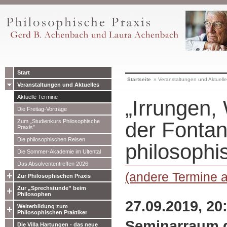
Start
Startseite
»
Veranstaltungen und Aktuell
Veranstaltungen und Aktuelles
Aktuelle Termine
„Irrungen,
Die Freitag-Vorträge
Zum „Studienkurs Philosophische
der Fonta
Praxis”
Die philosophischen Reisen
philosophi
Die Sommer-Akademie im Ultental
Das Absolvententreffen 2026
(andere Termine 
Zur Philosophischen Praxis
Zur „Sprechstunde” beim
Philosophen
27.09.2019, 20
Weiterbildung zum
Philosophischen Praktiker
Seminarraum 
Die Villa Hartungen - das neue