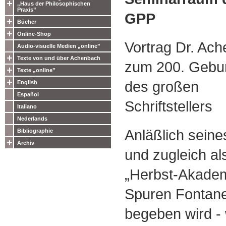
„Haus der Philosophischen
Praxis”
GPP
Bücher
Online-Shop
Vortrag Dr. Ac
Audio-visuelle Medien „online”
Texte von und über Achenbach
zum 200. Gebur
Texte „online”
des großen
English
Español
Schriftstellers
Italiano
Nederlands
Anläßlich seine
Bibliographie
Archiv
und zugleich als
„Herbst-Akademi
Spuren Fontane
begeben wird -