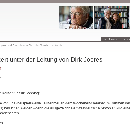
zur Person
Kont
ngen und Aktuelles
»
Aktuelle Termine
»
Archiv
ert unter der Leitung von Dirk Joeres
)
r
r Reihe "Klassik Sonntag"
iche von uns (beispielsweise Teilnehmer an dem Wochenendseminar im Rahmen de
s) besuchen werden - denn die ausgezeichnete "Westdeutsche Sinfonia" wird ein
präsentieren.
ht: