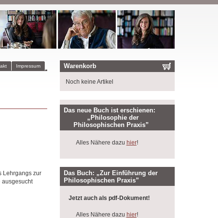
Warenkorb
akt
Impressum
Noch keine Artikel
Das neue Buch ist erschienen:
„Philosophie der
Philosophischen Praxis”
Alles Nähere dazu
hier
!
Das Buch: „Zur Einführung der
s Lehrgangs zur
Philosophischen Praxis”
e ausgesucht
Jetzt auch als pdf-Dokument!
Alles Nähere dazu
hier
!