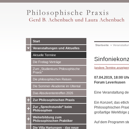
Start
Startseite
»
Veranstaltu
Veranstaltungen und Aktuelles
Aktuelle Termine
Sinfoniekonz
Die Freitag-Vorträge
(andere Termine anzeigen
Zum „Studienkurs Philosophische
Praxis”
07.04.2019, 18:00 Uh
Die philosophischen Reisen
Forum Leverkusen
Die Sommer-Akademie im Ultental
Eine Veranstaltung de
Das Absolvententreffen 2026
Zur Philosophischen Praxis
Ein Konzert, das etl
Zur „Sprechstunde” beim
Philosophischen Praxi
Philosophen
großartige Werkfolge 
Weiterbildung zum
Philosophischen Praktiker
Auf dem Programm ste
Die Villa Hartungen - das neue