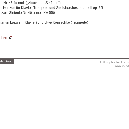
 Nr. 45 fis-moll („Abschieds-Sinfonie“)
: Konzert für Klavier, Trompete und Streichorchester c-moll op. 35
rt: Sinfonie Nr. 40 g-moll KV 550
stantin Lapshin (Klavier) und Uwe Komischke (Trompete)
 hier!
 drucken
Philosophische Praxi
www.achen