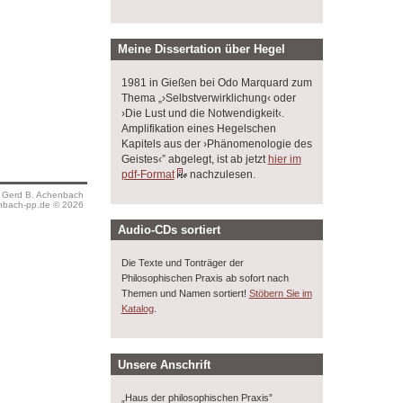
Meine Dissertation über Hegel
1981 in Gießen bei Odo Marquard zum
Thema „›Selbstverwirklichung‹ oder
›Die Lust und die Notwendigkeit‹.
Amplifikation eines Hegelschen
Kapitels aus der ›Phänomenologie des
Geistes‹” abgelegt, ist ab jetzt
hier im
pdf-Format
nachzulesen.
s Gerd B. Achenbach
bach-pp.de © 2026
Audio-CDs sortiert
Die Texte und Tonträger der
Philosophischen Praxis ab sofort nach
Themen und Namen sortiert!
Stöbern Sie im
.
Katalog
Unsere Anschrift
„Haus der philosophischen Praxis”