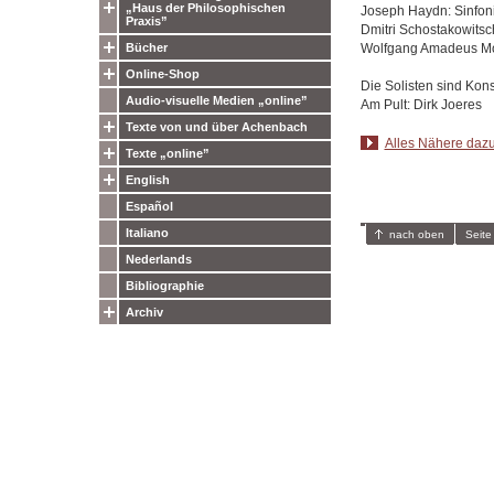
„Haus der Philosophischen
Joseph Haydn: Sinfonie
Praxis”
Dmitri Schostakowitsch
Wolfgang Amadeus Moza
Bücher
Online-Shop
Die Solisten sind Kon
Audio-visuelle Medien „online”
Am Pult: Dirk Joeres
Texte von und über Achenbach
Alles Nähere dazu
Texte „online”
English
Español
Italiano
nach oben
Seite
Nederlands
Bibliographie
Archiv