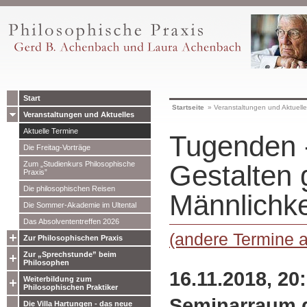
Start
Startseite
»
Veranstaltungen und Aktuell
Veranstaltungen und Aktuelles
Aktuelle Termine
Tugenden -
Die Freitag-Vorträge
Zum „Studienkurs Philosophische
Gestalten 
Praxis”
Die philosophischen Reisen
Männlichke
Die Sommer-Akademie im Ultental
Das Absolvententreffen 2026
(andere Termine 
Zur Philosophischen Praxis
Zur „Sprechstunde” beim
Philosophen
16.11.2018, 20
Weiterbildung zum
Philosophischen Praktiker
Seminarraum 
Die Villa Hartungen - das neue