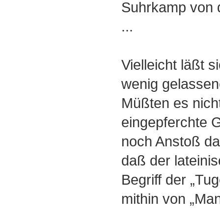
Suhrkamp von di
...
Vielleicht läßt s
wenig gelasse
Müßten es nicht
eingepferchte G
noch Anstoß da
daß der lateini
Begriff der „Tug
mithin von „Man