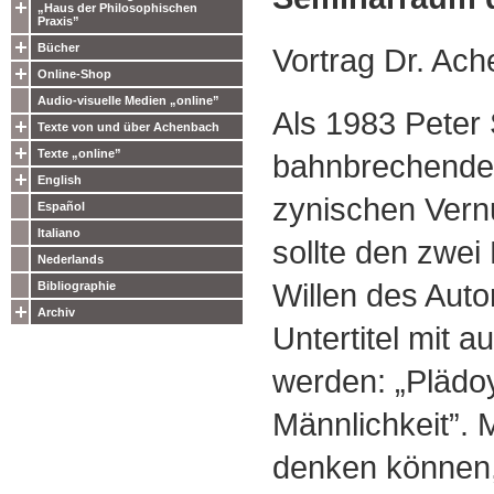
„Haus der Philosophischen
Praxis”
Bücher
Vortrag Dr. Ac
Online-Shop
Audio-visuelle Medien „online”
Als 1983 Peter 
Texte von und über Achenbach
Texte „online”
bahnbrechende „
English
zynischen Vern
Español
Italiano
sollte den zwe
Nederlands
Willen des Autor
Bibliographie
Archiv
Untertitel mit 
werden: „Plädoy
Männlichkeit”. 
denken können