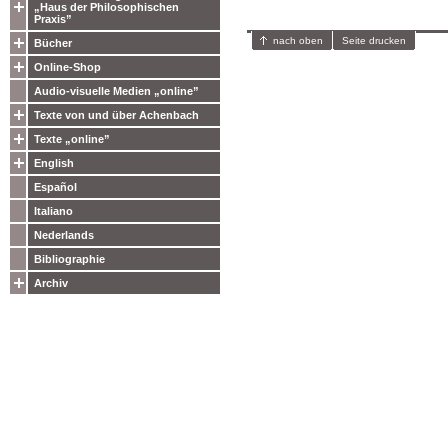
„Haus der Philosophischen
Praxis”
nach oben
Seite drucken
Bücher
Online-Shop
Audio-visuelle Medien „online”
Texte von und über Achenbach
Texte „online”
English
Español
Italiano
Nederlands
Bibliographie
Archiv