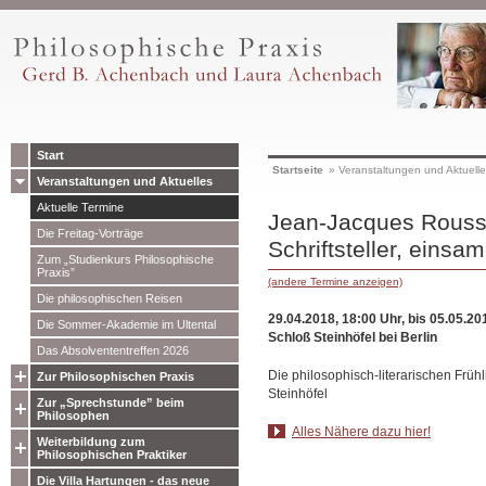
Start
Startseite
»
Veranstaltungen und Aktuell
Veranstaltungen und Aktuelles
Aktuelle Termine
Jean-Jacques Rouss
Die Freitag-Vorträge
Schriftsteller, einsa
Zum „Studienkurs Philosophische
Praxis”
(andere Termine anzeigen)
Die philosophischen Reisen
29.04.2018, 18:00 Uhr, bis 05.05.20
Die Sommer-Akademie im Ultental
Schloß Steinhöfel bei Berlin
Das Absolvententreffen 2026
Die philosophisch-literarischen Frühl
Zur Philosophischen Praxis
Steinhöfel
Zur „Sprechstunde” beim
Philosophen
Alles Nähere dazu hier!
Weiterbildung zum
Philosophischen Praktiker
Die Villa Hartungen - das neue