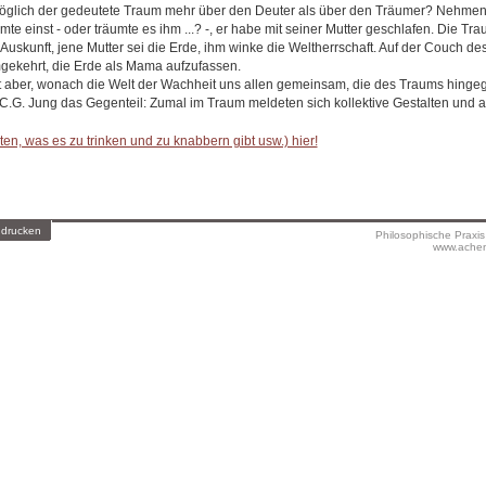
öglich der gedeutete Traum mehr über den Deuter als über den Träumer? Nehmen w
te einst - oder träumte es ihm ...? -, er habe mit seiner Mutter geschlafen. Die Tr
 Auskunft, jene Mutter sei die Erde, ihm winke die Weltherrschaft. Auf der Couch des
mgekehrt, die Erde als Mama aufzufassen.
t aber, wonach die Welt der Wachheit uns allen gemeinsam, die des Traums hingege
 C.G. Jung das Gegenteil: Zumal im Traum meldeten sich kollektive Gestalten und a
en, was es zu trinken und zu knabbern gibt usw.) hier!
 drucken
Philosophische Praxi
www.achen