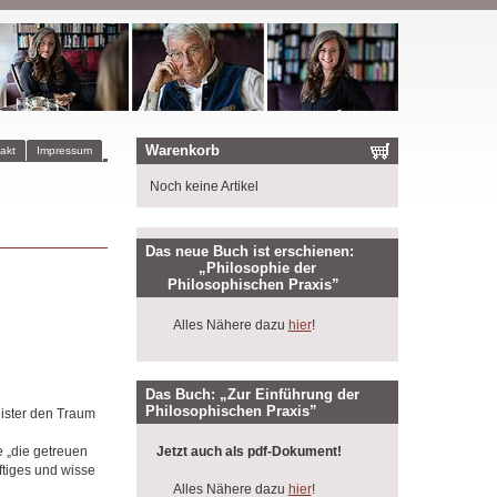
Warenkorb
akt
Impressum
Noch keine Artikel
Das neue Buch ist erschienen:
„Philosophie der
Philosophischen Praxis”
Alles Nähere dazu
hier
!
Das Buch: „Zur Einführung der
Philosophischen Praxis”
eister den Traum
 „die getreuen
Jetzt auch als pdf-Dokument!
tiges und wisse
Alles Nähere dazu
hier
!