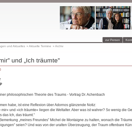
zur Person
Kont
ngen und Aktuelles
»
Aktuelle Termine
»
Archiv
mir” und „Ich träumte”
)
r
P
ner philosophischen Theorie des Traums - Vortrag Dr. Achenbach
en habe, ist eine Reflexion über Adornos glänzende Notiz:
 mir« und »ich träumte« liegen die Weltalter. Aber was ist wahrer? So wenig die G
s das Ich, das träumt.”
 Bemerkung „meines Freundes” Michel de Montaigne zu halten, wonach die Träume
eigungen” seien? Und was von der uralten Überzeugung, der Traum offenbare Künf