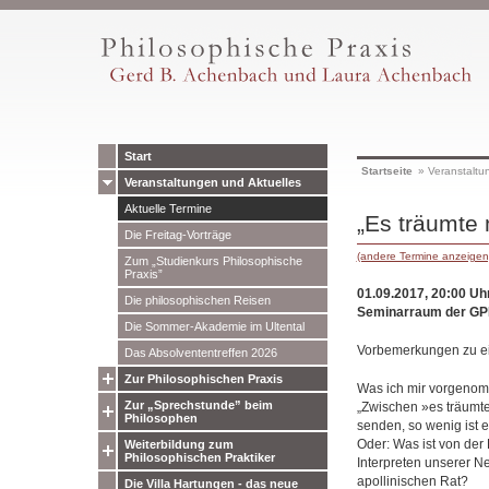
Start
Startseite
»
Veranstaltu
Veranstaltungen und Aktuelles
Aktuelle Termine
„Es träumte 
Die Freitag-Vorträge
(andere Termine anzeigen
Zum „Studienkurs Philosophische
Praxis”
01.09.2017, 20:00 Uh
Die philosophischen Reisen
Seminarraum der GP
Die Sommer-Akademie im Ultental
Vorbemerkungen zu ei
Das Absolvententreffen 2026
Zur Philosophischen Praxis
Was ich mir vorgenomm
Zur „Sprechstunde” beim
„Zwischen »es träumte
Philosophen
senden, so wenig ist e
Oder: Was ist von der
Weiterbildung zum
Philosophischen Praktiker
Interpreten unserer N
apollinischen Rat?
Die Villa Hartungen - das neue