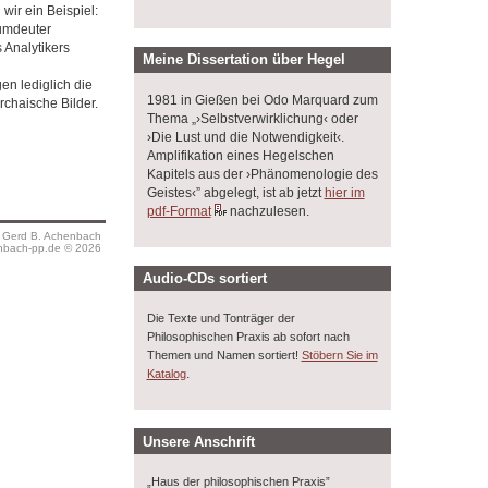
ir ein Beispiel:
aumdeuter
 Analytikers
Meine Dissertation über Hegel
n lediglich die
1981 in Gießen bei Odo Marquard zum
rchaische Bilder.
Thema „›Selbstverwirklichung‹ oder
›Die Lust und die Notwendigkeit‹.
Amplifikation eines Hegelschen
Kapitels aus der ›Phänomenologie des
Geistes‹” abgelegt, ist ab jetzt
hier im
pdf-Format
nachzulesen.
s Gerd B. Achenbach
bach-pp.de © 2026
Audio-CDs sortiert
Die Texte und Tonträger der
Philosophischen Praxis ab sofort nach
Themen und Namen sortiert!
Stöbern Sie im
.
Katalog
Unsere Anschrift
„Haus der philosophischen Praxis”