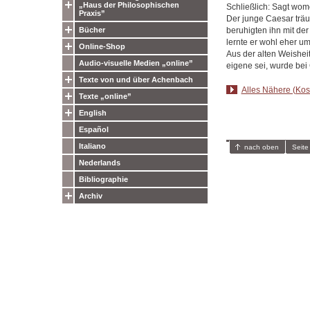
„Haus der Philosophischen
Schließlich: Sagt wom
Praxis”
Der junge Caesar träum
beruhigten ihn mit der
Bücher
lernte er wohl eher u
Online-Shop
Aus der alten Weishei
Audio-visuelle Medien „online”
eigene sei, wurde bei
Texte von und über Achenbach
Alles Nähere (Kost
Texte „online”
English
Español
Italiano
nach oben
Seite
Nederlands
Bibliographie
Archiv