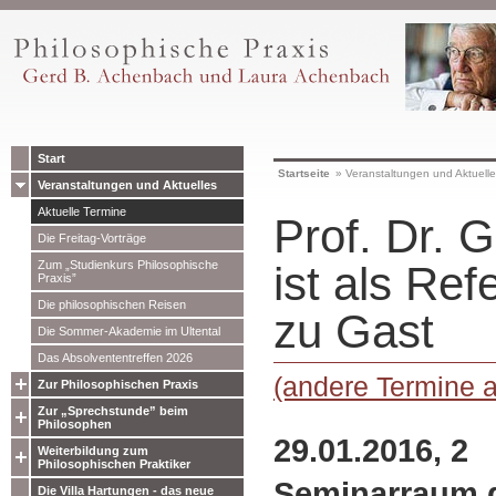
Start
Startseite
»
Veranstaltungen und Aktuell
Veranstaltungen und Aktuelles
Aktuelle Termine
Prof. Dr. 
Die Freitag-Vorträge
Zum „Studienkurs Philosophische
ist als Ref
Praxis”
Die philosophischen Reisen
zu Gast
Die Sommer-Akademie im Ultental
Das Absolvententreffen 2026
(andere Termine 
Zur Philosophischen Praxis
Zur „Sprechstunde” beim
Philosophen
29.01.2016, 2
Weiterbildung zum
Philosophischen Praktiker
Seminarraum d
Die Villa Hartungen - das neue