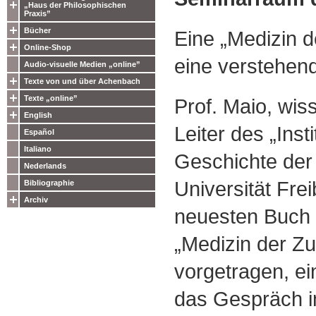
„Haus der Philosophischen
Praxis”
Bücher
Eine „Medizin 
Online-Shop
eine verstehen
Audio-visuelle Medien „online”
Texte von und über Achenbach
Texte „online”
Prof. Maio, wis
English
Leiter des „Inst
Español
Italiano
Geschichte der
Nederlands
Universität Fre
Bibliographie
Archiv
neuesten Buch 
„Medizin der Z
vorgetragen, ein
das Gespräch im