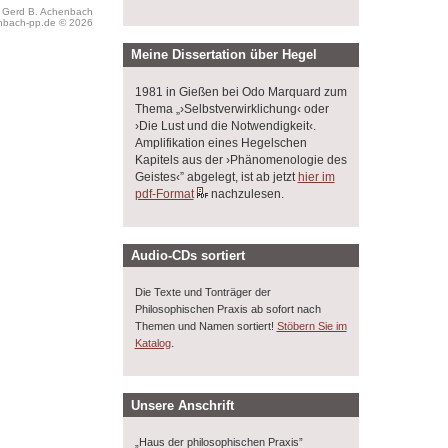
s Gerd B. Achenbach
bach-pp.de © 2026
Meine Dissertation über Hegel
1981 in Gießen bei Odo Marquard zum
Thema „›Selbstverwirklichung‹ oder
›Die Lust und die Notwendigkeit‹.
Amplifikation eines Hegelschen
Kapitels aus der ›Phänomenologie des
Geistes‹” abgelegt, ist ab jetzt
hier im
pdf-Format
nachzulesen.
Audio-CDs sortiert
Die Texte und Tonträger der
Philosophischen Praxis ab sofort nach
Themen und Namen sortiert!
Stöbern Sie im
.
Katalog
Unsere Anschrift
„Haus der philosophischen Praxis”