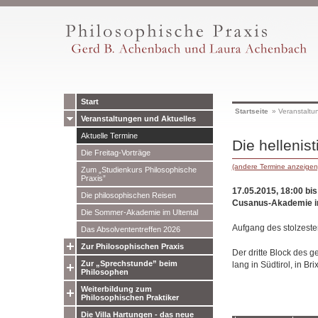
Start
Startseite
»
Veranstaltu
Veranstaltungen und Aktuelles
Aktuelle Termine
Die hellenis
Die Freitag-Vorträge
(andere Termine anzeigen
Zum „Studienkurs Philosophische
Praxis”
17.05.2015, 18:00 bis
Die philosophischen Reisen
Cusanus-Akademie i
Die Sommer-Akademie im Ultental
Aufgang des stolzest
Das Absolvententreffen 2026
Zur Philosophischen Praxis
Der dritte Block des 
Zur „Sprechstunde” beim
lang in Südtirol, in Br
Philosophen
Weiterbildung zum
Philosophischen Praktiker
Die Villa Hartungen - das neue