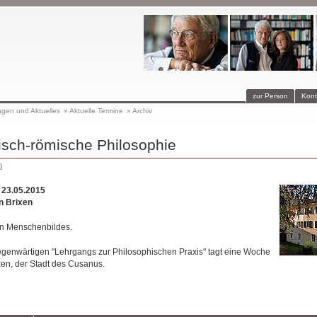
zur Person
Kont
ngen und Aktuelles
»
Aktuelle Termine
»
Archiv
tisch-römische Philosophie
)
 23.05.2015
n Brixen
en Menschenbildes.
gegenwärtigen "Lehrgangs zur Philosophischen Praxis" tagt eine Woche
ixen, der Stadt des Cusanus.