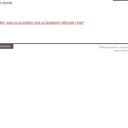
n wurde.
en, was es zu trinken und zu knabbern gibt usw.) hier!
 drucken
Philosophische Praxi
www.achen