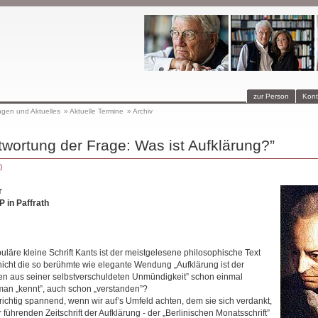
zur Person
Kont
ngen und Aktuelles
»
Aktuelle Termine
»
Archiv
wortung der Frage: Was ist Aufklärung?”
)
r
 in Paffrath
uläre kleine Schrift Kants ist der meistgelesene philosophische Text
nicht die so berühmte wie elegante Wendung „Aufklärung ist der
 aus seiner selbstverschuldeten Unmündigkeit” schon einmal
 man „kennt”, auch schon „verstanden”?
t richtig spannend, wenn wir auf’s Umfeld achten, dem sie sich verdankt,
r führenden Zeitschrift der Aufklärung - der „Berlinischen Monatsschrift”