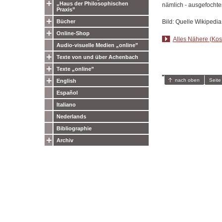
„Haus der Philosophischen
nämlich - ausgefochte
Praxis”
Bild: Quelle Wikipedia
Bücher
Online-Shop
Alles Nähere (Kost
Audio-visuelle Medien „online”
Texte von und über Achenbach
Texte „online”
nach oben
Seite
English
Español
Italiano
Nederlands
Bibliographie
Archiv