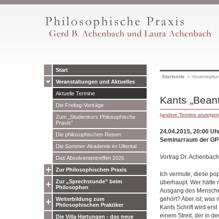
Start
Startseite
»
Veranstaltu
Veranstaltungen und Aktuelles
Aktuelle Termine
Kants „Beant
Die Freitag-Vorträge
(andere Termine anzeigen
Zum „Studienkurs Philosophische
Praxis”
24.04.2015, 20:00 Uh
Die philosophischen Reisen
Seminarraum der GPP
Die Sommer-Akademie im Ultental
Vortrag Dr. Achenbach
Das Absolvententreffen 2026
Zur Philosophischen Praxis
Ich vermute, diese pop
Zur „Sprechstunde” beim
überhaupt. Wer hätte 
Philosophen
Ausgang des Menschen
gehört? Aber ist, was
Weiterbildung zum
Philosophischen Praktiker
Kants Schrift wird ers
einem Streit, der in de
Die Villa Hartungen - das neue