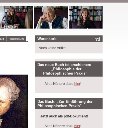
Warenkorb
akt
Impressum
Noch keine Artikel
Das neue Buch ist erschienen:
„Philosophie der
Philosophischen Praxis”
Alles Nähere dazu
hier
!
Das Buch: „Zur Einführung der
Philosophischen Praxis”
Jetzt auch als pdf-Dokument!
Alles Nähere dazu
hier
!