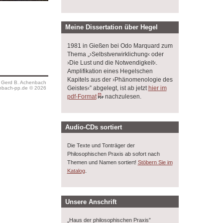
Meine Dissertation über Hegel
1981 in Gießen bei Odo Marquard zum
Thema „›Selbstverwirklichung‹ oder
›Die Lust und die Notwendigkeit‹.
Amplifikation eines Hegelschen
Kapitels aus der ›Phänomenologie des
s Gerd B. Achenbach
Geistes‹” abgelegt, ist ab jetzt
hier im
bach-pp.de © 2026
pdf-Format
nachzulesen.
Audio-CDs sortiert
Die Texte und Tonträger der
Philosophischen Praxis ab sofort nach
Themen und Namen sortiert!
Stöbern Sie im
.
Katalog
Unsere Anschrift
„Haus der philosophischen Praxis”