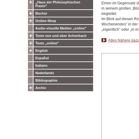
„Haus der Philosophischen
Einen im Gegensatz d
Praxis”
in seinem großen „Bi
begleitet.
Bücher
Im Blick auf diesen R
Online-Shop
Wochenendes” in der Ei
Audio-visuelle Medien „online”
„eigentlich” oder „in 
Texte von und über Achenbach
Alles Nähere dazu
Texte „online”
English
Español
Italiano
Nederlands
Bibliographie
Archiv