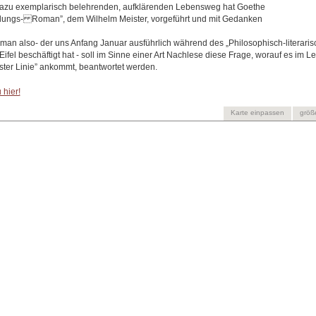
azu exemplarisch belehrenden, aufklärenden Lebensweg hat Goethe
ldungs- Roman”, dem Wilhelm Meister, vorgeführt und mit Gedanken
oman also- der uns Anfang Januar ausführlich während des „Philosophisch-literari
fel beschäftigt hat - soll im Sinne einer Art Nachlese diese Frage, worauf es im Leb
erster Linie” ankommt, beantwortet werden.
 hier!
Karte einpassen
größ