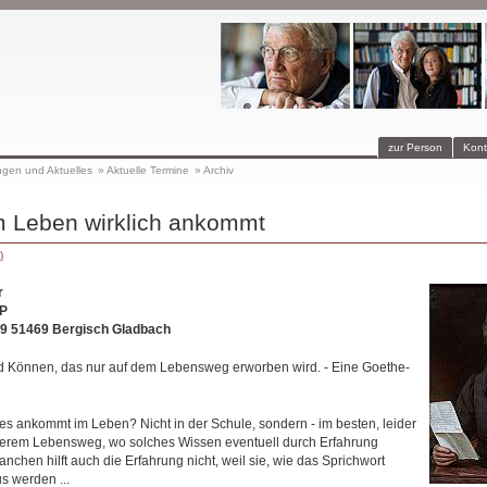
zur Person
Kont
ngen und Aktuelles
»
Aktuelle Termine
»
Archiv
m Leben wirklich ankommt
)
r
P
49 51469 Bergisch Gladbach
 Können, das nur auf dem Lebensweg erworben wird. - Eine Goethe-
 es ankommt im Leben? Nicht in der Schule, sondern - im besten, leider
nserem Lebensweg, wo solches Wissen eventuell durch Erfahrung
chen hilft auch die Erfahrung nicht, weil sie, wie das Sprichwort
us werden ...