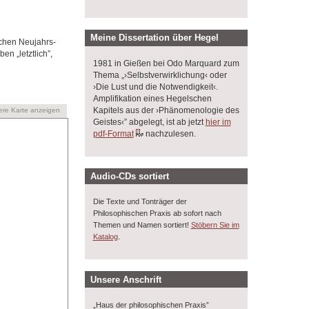
Meine Dissertation über Hegel
schen Neujahrs-
en „letztlich”,
1981 in Gießen bei Odo Marquard zum
Thema „›Selbstverwirklichung‹ oder
›Die Lust und die Notwendigkeit‹.
Amplifikation eines Hegelschen
Kapitels aus der ›Phänomenologie des
ere Karte anzeigen
Geistes‹” abgelegt, ist ab jetzt
hier im
pdf-Format
nachzulesen.
Audio-CDs sortiert
Die Texte und Tonträger der
Philosophischen Praxis ab sofort nach
Themen und Namen sortiert!
Stöbern Sie im
.
Katalog
Unsere Anschrift
„Haus der philosophischen Praxis”