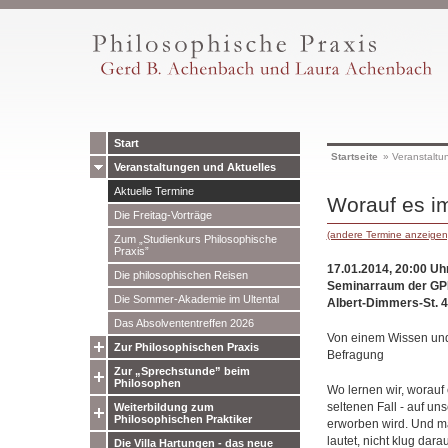
Start
Startseite
»
Veranstaltu
Veranstaltungen und Aktuelles
Aktuelle Termine
Worauf es i
Die Freitag-Vorträge
(andere Termine anzeigen
Zum „Studienkurs Philosophische
Praxis”
17.01.2014, 20:00 Uh
Die philosophischen Reisen
Seminarraum der GP
Die Sommer-Akademie im Ultental
Albert-Dimmers-St. 
Das Absolvententreffen 2026
Von einem Wissen und
Zur Philosophischen Praxis
Befragung
Zur „Sprechstunde” beim
Philosophen
Wo lernen wir, worauf
seltenen Fall - auf u
Weiterbildung zum
Philosophischen Praktiker
erworben wird. Und man
lautet, nicht klug dara
Die Villa Hartungen - das neue