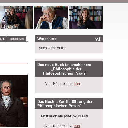
Warenkorb
akt
Impressum
Noch keine Artikel
Das neue Buch ist erschienen:
„Philosophie der
Philosophischen Praxis”
Alles Nähere dazu
hier
!
Das Buch: „Zur Einführung der
Philosophischen Praxis”
Jetzt auch als pdf-Dokument!
Alles Nähere dazu
hier
!