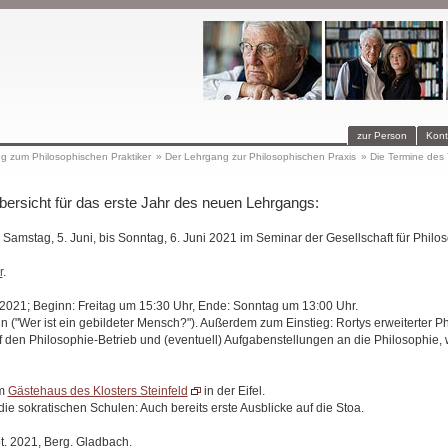
zur Person
Kont
ng zum Philosophischen Praktiker
»
Der Lehrgang zur Philosophischen Praxis
»
Die Termine des
ersicht für das erste Jahr des neuen Lehrgangs:
: Samstag, 5. Juni, bis Sonntag, 6. Juni 2021 im Seminar der Gesellschaft für Philo
r
.
 2021; Beginn: Freitag um 15:30 Uhr, Ende: Sonntag um 13:00 Uhr.
"Wer ist ein gebildeter Mensch?"). Außerdem zum Einstieg: Rortys erweiterter Phi
 den Philosophie-Betrieb und (eventuell) Aufgabenstellungen an die Philosophie, w
im
Gästehaus des Klosters Steinfeld
in der Eifel.
e sokratischen Schulen: Auch bereits erste Ausblicke auf die Stoa.
t. 2021, Berg. Gladbach.