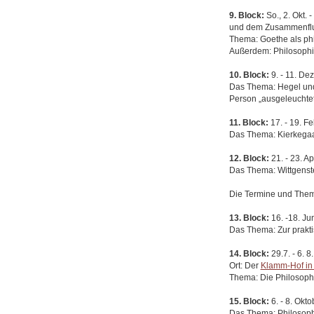
9. Block:
So., 2. Okt. -
und dem Zusammenfluß
Thema: Goethe als phi
Außerdem: Philosophie
10. Block:
9. - 11. De
Das Thema: Hegel und 
Person „ausgeleuchtet”
11. Block:
17. - 19. F
Das Thema: Kierkegaar
12. Block:
21. - 23. A
Das Thema: Wittgenst
Die Termine und Theme
13. Block:
16. -18. Ju
Das Thema: Zur prakti
14. Block:
29.7. - 6. 8
Ort: Der
Klamm-Hof in 
Thema: Die Philosoph
15. Block:
6. - 8. Okt
Das Thema: Philosop