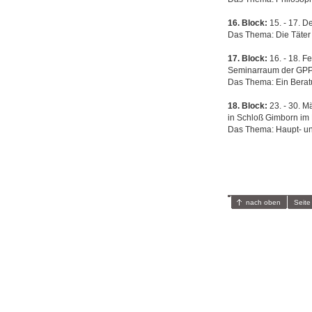
16. Block:
15. - 17. D
Das Thema: Die Täter 
17. Block:
16. - 18. F
Seminarraum der GPP 
Das Thema: Ein Berat
18. Block:
23. - 30. M
in Schloß Gimborn im
Das Thema: Haupt- un
nach oben
Seite