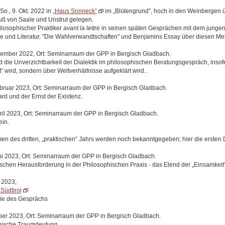
 So., 9. Okt. 2022 in
„Haus Sonneck”
im „Blütengrund”, hoch in den Weinbergen
 von Saale und Unstrut gelegen.
losophischer Praktiker
avant la lettre
in seinen späten Gesprächen mit dem junge
 und Literatur. "Die Wahlverwandtschaften" und Benjamins Essay über diesen Me
zember 2022, Ort: Seminarraum der GPP in Bergisch Gladbach.
die Unverzichtbarkeit der Dialektik im philosophischen Beratungsgespräch, insofe
 wird, sondern über Weltverhältnisse aufgeklärt wird..
ebruar 2023, Ort: Seminarraum der GPP in Bergisch Gladbach.
d und der Ernst der Existenz.
pril 2023, Ort: Seminarraum der GPP in Bergisch Gladbach.
ein.
n des dritten, „praktischen” Jahrs werden noch bekanntgegeben; hier die ersten 
ni 2023, Ort: Seminarraum der GPP in Bergisch Gladbach.
schen Herausforderung in der Philosophischen Praxis - das Elend der „Einsamkeit
. 2023,
Südtirol
ie des Gesprächs
ober 2023, Ort: Seminarraum der GPP in Bergisch Gladbach.
hische Traumdeutung