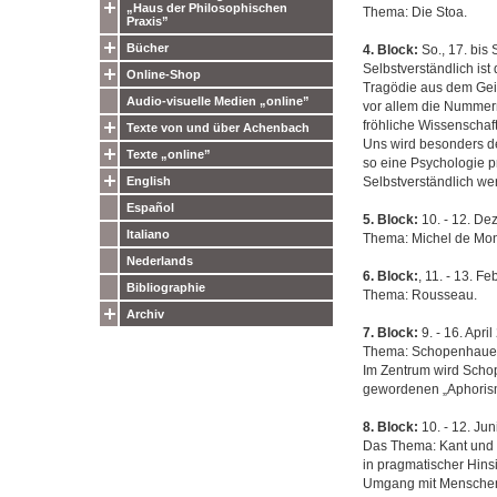
„Haus der Philosophischen
Thema: Die Stoa.
Praxis”
Bücher
4. Block:
So., 17. bis 
Selbstverständlich ist
Online-Shop
Tragödie aus dem Gei
Audio-visuelle Medien „online”
vor allem die Nummern
fröhliche Wissenschaft
Texte von und über Achenbach
Uns wird besonders de
Texte „online”
so eine Psychologie p
English
Selbstverständlich we
Español
5. Block:
10. - 12. De
Italiano
Thema: Michel de Mont
Nederlands
6. Block:
, 11. - 13. F
Bibliographie
Thema: Rousseau.
Archiv
7. Block:
9. - 16. Apr
Thema: Schopenhauer
Im Zentrum wird Schop
gewordenen „Aphorism
8. Block:
10. - 12. Ju
Das Thema: Kant und d
in pragmatischer Hins
Umgang mit Menschen”)