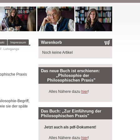
Warenkorb
akt
Impressum
 7. Lehrgangs
Noch keine Artikel
Das neue Buch ist erschienen:
sophische Praxis
„Philosophie der
Philosophischen Praxis”
Alles Nähere dazu
hier
!
losophie-Begriff,
ie sie der späte
Das Buch: „Zur Einführung der
Philosophischen Praxis”
Jetzt auch als pdf-Dokument!
Alles Nähere dazu
hier
!