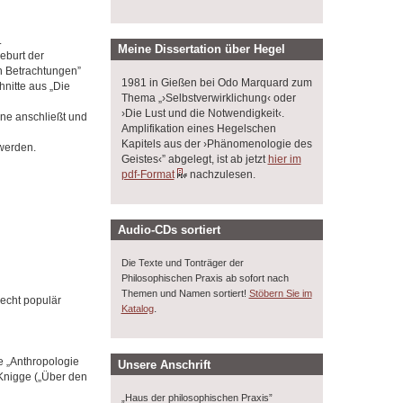
.
Meine Dissertation über Hegel
eburt der
n Betrachtungen”
1981 in Gießen bei Odo Marquard zum
nitte aus „Die
Thema „›Selbstverwirklichung‹ oder
›Die Lust und die Notwendigkeit‹.
ne anschließt und
Amplifikation eines Hegelschen
Kapitels aus der ›Phänomenologie des
werden.
Geistes‹” abgelegt, ist ab jetzt
hier im
pdf-Format
nachzulesen.
Audio-CDs sortiert
Die Texte und Tonträger der
Philosophischen Praxis ab sofort nach
Themen und Namen sortiert!
Stöbern Sie im
echt populär
.
Katalog
e „Anthropologie
Unsere Anschrift
 Knigge („Über den
„Haus der philosophischen Praxis”