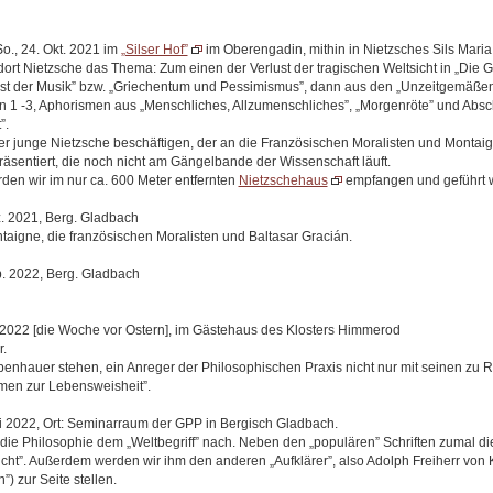
So., 24. Okt. 2021 im
„Silser Hof”
im Oberengadin, mithin in Nietzsches Sils Maria
 dort Nietzsche das Thema: Zum einen der Verlust der tragischen Weltsicht in „Die G
st der Musik” bzw. „Griechentum und Pessimismus”, dann aus den „Unzeitgemäße
 1 -3, Aphorismen aus „Menschliches, Allzumenschliches”, „Morgenröte” und Absch
”.
r junge Nietzsche beschäftigen, der an die Französischen Moralisten und Montaig
räsentiert, die noch nicht am Gängelbande der Wissenschaft läuft.
rden wir im nur ca. 600 Meter entfernten
Nietzschehaus
empfangen und geführt 
z. 2021, Berg. Gladbach
aigne, die französischen Moralisten und Baltasar Gracián.
eb. 2022, Berg. Gladbach
il 2022 [die Woche vor Ostern], im Gästehaus des Klosters Himmerod
.
enhauer stehen, ein Anreger der Philosophischen Praxis nicht nur mit seinen zu R
en zur Lebensweisheit”.
ni 2022, Ort: Seminarraum der GPP in Bergisch Gladbach.
ie Philosophie dem „Weltbegriff” nach. Neben den „populären” Schriften zumal di
icht”. Außerdem werden wir ihm den anderen „Aufklärer”, also Adolph Freiherr von
 zur Seite stellen.