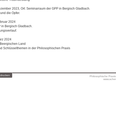
ezember 2023, Ort: Seminarraum der GPP in Bergisch Gladbach.
und die Opfer.
ebruar 2024
in Bergisch Gladbach.
ungsverlauf.
ärz 2024
 Beergischen Land
d Schlüsselthemen in der Philosophischen Praxis
 drucken
Philosophische Praxi
www.achen