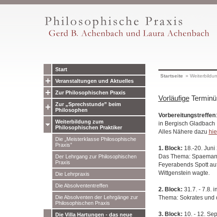
Start
Startseite
»
Weiterbildu
Veranstaltungen und Aktuelles
Zur Philosophischen Praxis
Vorläufige
Terminüb
Zur „Sprechstunde” beim
Philosophen
Vorbereitungstreffen
Weiterbildung zum
in Bergisch Gladbach
Philosophischen Praktiker
Alles Nähere dazu
hie
Die „Meisterklasse Philosophische
Praxis”
1. Block:
18.-20. Juni
Das Thema: Spaemann (
Der Lehrgang zur Philosophischen
Praxis
Feyerabends Spott auf
Wittgenstein wagte.
Die Lehrpraxis
Die Absolvententreffen
2. Block:
31.7. - 7.8. 
Die Absolventen der Lehrgänge zur
Thema: Sokrates und di
Philosophischen Praxis
3. Block:
10. - 12. Sep
Die Villa Hartungen - das neue