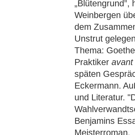
„Blütengrund”, 
Weinbergen üb
dem Zusammenf
Unstrut gelegen
Thema: Goethe 
Praktiker
avant 
späten Gespräc
Eckermann. Au
und Literatur. "
Wahlverwandtsc
Benjamins Essa
Meisterroman.