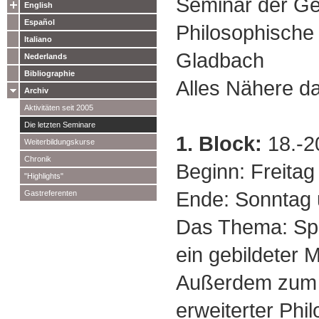
Seminar der Ges
English
Español
Philosophische 
Italiano
Gladbach
Nederlands
Bibliographie
Alles Nähere d
Archiv
Aktivitäten seit 2005
Die letzten Seminare
1. Block:
18.-20
Weiterbildungskurse
Chronik
Beginn: Freitag
"Highlights"
Ende: Sonntag 
Gastreferenten
Das Thema: Sp
ein gebildeter 
Außerdem zum E
erweiterter Phil