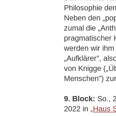
Philosophie dem
Neben den „pop
zumal die „Anth
pragmatischer 
werden wir ihm
„Aufklärer”, als
von Knigge („Ü
Menschen”) zur 
9. Block:
So., 2
2022 in
„Haus 