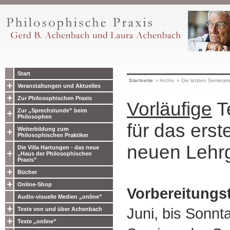
Start
Startseite
»
Archiv
»
Die letzten Seminar
Veranstaltungen und Aktuelles
Zur Philosophischen Praxis
Vorläufige
T
Zur „Sprechstunde” beim
Philosophen
für das erst
Weiterbildung zum
Philosophischen Praktiker
neuen Lehr
Die Villa Hartungen - das neue
„Haus der Philosophischen
Praxis”
Bücher
Online-Shop
Vorbereitungst
Audio-visuelle Medien „online”
Juni, bis Sonnt
Texte von und über Achenbach
Texte „online”