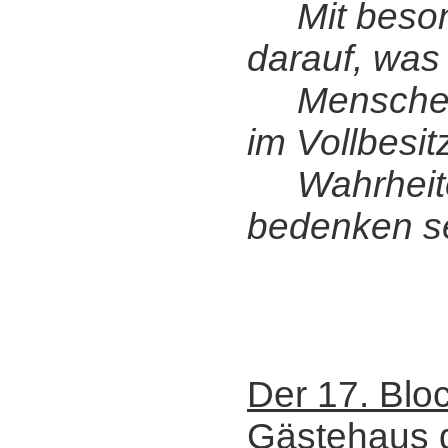
Mit besond
darauf, was
Menschen,
im Vollbesit
Wahrheite
bedenken se
Der 17. Blo
Gästehaus d