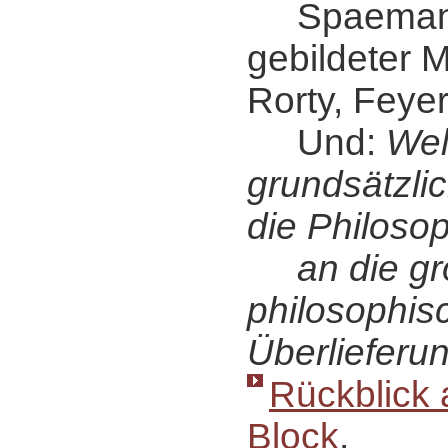
Spaemann (
gebildeter 
Rorty, Feye
Und:
Wel
grundsätzli
die Philoso
an die gr
philosophis
Überlieferu
Rückblick 
Block
.