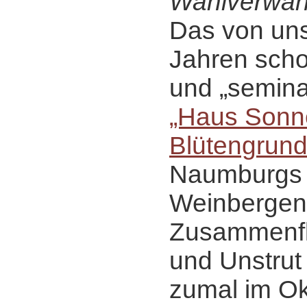
Wahlverwan
Das von uns 
Jahren scho
und „semin
„Haus Sonn
Blütengrun
Naumburgs -
Weinbergen
Zusammenfl
und Unstrut 
zumal im Ok