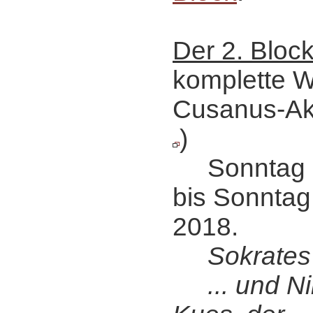
Der 2. Bloc
komplette W
Cusanus-A
)
Sonntag ab
bis Sonntag 
2018.
Sokrates
... und Ni