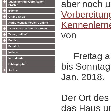
aber noch u
„Haus der Philosophischen
Praxis”
Bücher
Vorbereitun
Online-Shop
Kennenlern
Audio-visuelle Medien „online”
Texte von und über Achenbach
von
Texte „online”
English
Español
Italiano
Freitag ab
Nederlands
bis Sonntag 
Bibliographie
Archiv
Jan. 2018.
Der Ort des
das Haus u