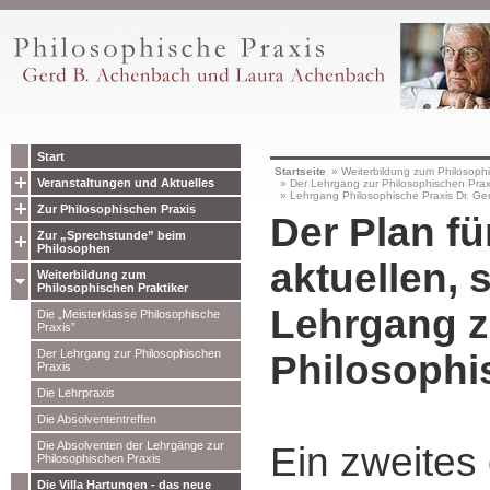
Start
Startseite
»
Weiterbildung zum Philosophi
Veranstaltungen und Aktuelles
»
Der Lehrgang zur Philosophischen Prax
»
Lehrgang Philosophische Praxis Dr. G
Zur Philosophischen Praxis
Der Plan fü
Zur „Sprechstunde” beim
Philosophen
aktuellen, 
Weiterbildung zum
Philosophischen Praktiker
Lehrgang z
Die „Meisterklasse Philosophische
Praxis”
Der Lehrgang zur Philosophischen
Philosophi
Praxis
Die Lehrpraxis
Die Absolvententreffen
Die Absolventen der Lehrgänge zur
Ein zweites 
Philosophischen Praxis
Die Villa Hartungen - das neue