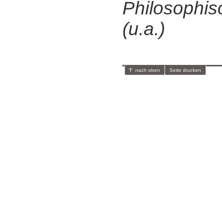
Philosophis
(u.a.)
nach oben
Seite drucken