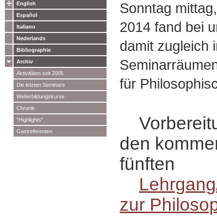
Sonntag mittag
English
Español
2014 fand bei 
Italiano
Nederlands
damit zugleich 
Bibliographie
Seminarräumen 
Archiv
Aktivitäten seit 2005
für Philosophi
Die letzten Seminare
Weiterbildungskurse
Chronik
Vorbereitun
"Highlights"
Gastreferenten
den komme
fünften
Lehrgang
zur Philoso