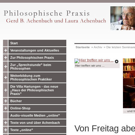
Start
Startseite
»
Archiv
»
Die letzten Seminar
Veranstaltungen und Aktuelles
Zur Philosophischen Praxis
Zur „Sprechstunde” beim
Hier treffen wir uns ...
Philosophen
Weiterbildung zum
Philosophischen Praktiker
Die Villa Hartungen - das neue
„Haus der Philosophischen
Praxis”
Bücher
Online-Shop
... und 
Audio-visuelle Medien „online”
Texte von und über Achenbach
Von Freitag abe
Texte „online”