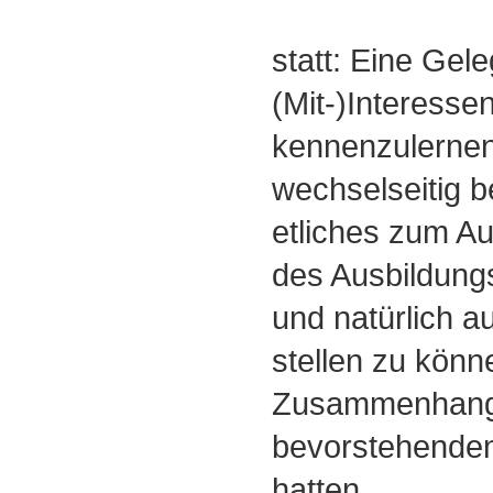
statt: Eine Gel
(Mit-)Interesse
kennenzulernen
wechselseitig 
etliches zum Au
des Ausbildung
und natürlich a
stellen zu könn
Zusammenhang 
bevorstehende
hatten.