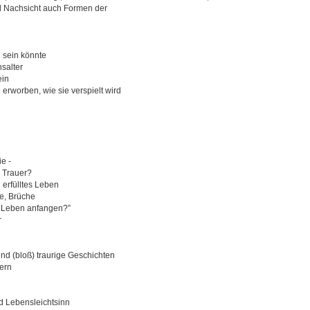
 Nachsicht auch Formen der
 sein könnte
salter
ein
erworben, wie sie verspielt wird
e -
r Trauer?
erfülltes Leben
e, Brüche
s Leben anfangen?”
r
nd (bloß) traurige Geschichten
ern
 Lebensleichtsinn