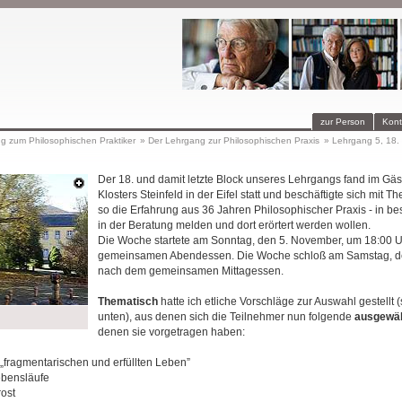
zur Person
Kont
ng zum Philosophischen Praktiker
»
Der Lehrgang zur Philosophischen Praxis
»
Lehrgang 5, 18. 
Der 18. und damit letzte Block unseres Lehrgangs fand im Gä
Klosters Steinfeld in der Eifel statt und beschäftigte sich mit T
so die Erfahrung aus 36 Jahren Philosophischer Praxis - in 
in der Beratung melden und dort erörtert werden wollen.
Die Woche startete am Sonntag, den 5. November, um 18:00 
gemeinsamen Abendessen. Die Woche schloß am Samstag, d
nach dem gemeinsamen Mittagessen.
Thematisch
hatte ich etliche Vorschläge zur Auswahl gestellt 
unten), aus denen sich die Teilnehmer nun folgende
ausgewä
denen sie vorgetragen haben:
fragmentarischen und erfüllten Leben”
ebensläufe
ost