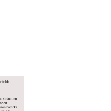
nfeld:
ite Gründung
undert
ssen barocke