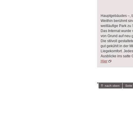
Hauptgebäudes ‒, be
Weithin berühmt sin
weitläufige Park zu
Das Internat wurde 
von Grund auf neu ge
Die stilvoll gestalt
gut gekühlt in der 
Liegekomfort. Jedes
Ausblicke ins satte 
Hier
nach oben
Seite