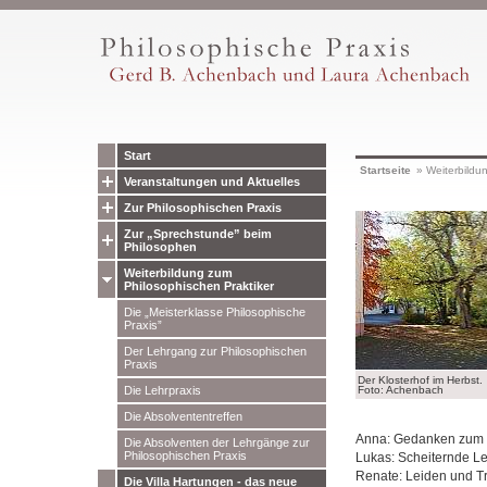
Start
Startseite
»
Weiterbildu
Veranstaltungen und Aktuelles
Zur Philosophischen Praxis
Zur „Sprechstunde” beim
Philosophen
Weiterbildung zum
Philosophischen Praktiker
Die „Meisterklasse Philosophische
Praxis”
Der Lehrgang zur Philosophischen
Praxis
Der Klosterhof im Herbst.
Foto: Achenbach
Die Lehrpraxis
Die Absolvententreffen
Anna: Gedanken zum „
Die Absolventen der Lehrgänge zur
Philosophischen Praxis
Lukas: Scheiternde L
Renate: Leiden und Tr
Die Villa Hartungen - das neue