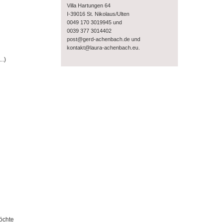
Villa Hartungen 64
I-39016 St. Nikolaus/Ulten
0049 170 3019945 und
0039 377 3014402
post@gerd-achenbach.de und
.
kontakt@laura-achenbach.eu
..)
öchte