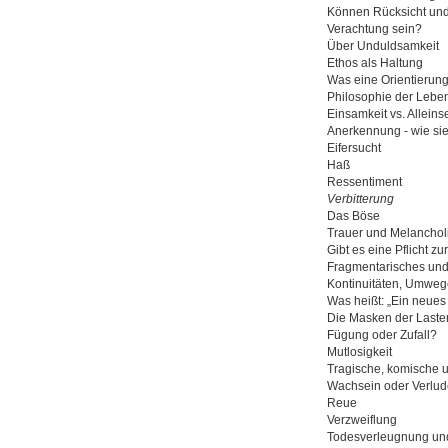
Können Rücksicht und
Verachtung sein?
Über Unduldsamkeit
Ethos als Haltung
Was eine Orientierung
Philosophie der Leben
Einsamkeit vs. Alleins
Anerkennung - wie sie 
Eifersucht
Haß
Ressentiment
Verbitterung
Das Böse
Trauer und Melancholi
Gibt es eine Pflicht zu
Fragmentarisches und 
Kontinuitäten, Umweg
Was heißt: „Ein neue
Die Masken der Laste
Fügung oder Zufall?
Mutlosigkeit
Tragische, komische u
Wachsein oder Verlud
Reue
Verzweiflung
Todesverleugnung und