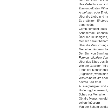
Der Selbstmord als
di
Das Verhältnis von ind
Zum ungelösten Mißve
Annehmen oder Erlei
Über die Liebe und ih
Zu ergänzen:
Ehebruc
Lebenslüge
Computersucht (dazu Ha
Scheiternde Lebenslä
Über die Heillosigkeit,
Mensch darauf beharrt
Über die Versuchung 
Menschen ändern (›be
Der Sinn von Sinnfra
Formen religiöser Ve
Über das Ethos des S
Wie der Gast der Phi
Ethos der Menschenk
„Lügt man”, wenn man 
Was es heißt, ›im ande
Leiden und Trost
Ausweglosigkeit und Z
Hoffnung, Lebensmut,
Scheu vor Menschen
Ob alle Menschen gl
sollen (müssen)
Von der Schamlosigkei