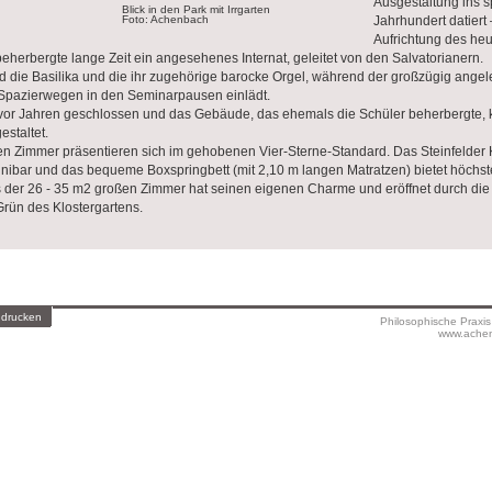
Ausgestaltung ins s
Blick in den Park mit Irrgarten
Foto: Achenbach
Jahrhundert datiert 
Aufrichtung des he
herbergte lange Zeit ein angesehenes Internat, geleitet von den Salvatorianern.
d die Basilika und die ihr zugehörige barocke Orgel, während der großzügig angel
 Spazierwegen in den Seminarpausen einlädt.
vor Jahren geschlossen und das Gebäude, das ehemals die Schüler beherbergte, 
staltet.
eten Zimmer präsentieren sich im gehobenen Vier-Sterne-Standard. Das Steinfelder K
Minibar und das bequeme Boxspringbett (mit 2,10 m langen Matratzen) bietet höchs
 der 26 - 35 m2 großen Zimmer hat seinen eigenen Charme und eröffnet durch die
Grün des Klostergartens.
 drucken
Philosophische Praxi
www.achen