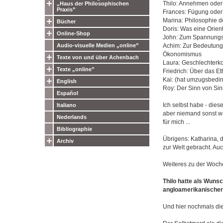
Thilo: Annehmen oder
„Haus der Philosophischen
Praxis”
Frances: Fügung oder 
Marina: Philosophie d
Bücher
Doris: Was eine Orien
Online-Shop
John: Zum Spannungsf
Audio-visuelle Medien „online”
Achim: Zur Bedeutung 
Ökonomismus
Texte von und über Achenbach
Laura: Geschlechterk
Texte „online”
Friedrich: Über das 
Kai: (hat umzugsbedin
English
Roy: Der Sinn von Sin
Español
Ich selbst habe - dies
Italiano
aber niemand sonst w
Nederlands
für mich ...
Bibliographie
Übrigens: Katharina, 
Archiv
zur Welt gebracht. Auch
Weiteres zu der Woch
Thilo hatte als Wuns
angloamerikanischer 
Und hier nochmals die