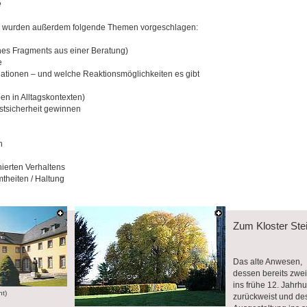
e
n wurden außerdem folgende Themen vorgeschlagen:
es Fragments aus einer Beratung)
e
uationen ‒ und welche Reaktionsmöglichkeiten es gibt
n in Alltagskontexten)
bstsicherheit gewinnen
n
nierten Verhaltens
theiten / Haltung
Zum Kloster Stei
Das alte Anwesen,
dessen bereits zwe
ins frühe 12. Jahrh
t)
zurückweist und de