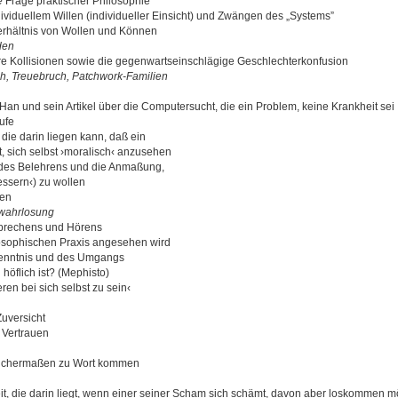
e
Frage praktischer Philosophie
ividuellem Willen (individueller Einsicht) und Zwängen des „Systems”
rhältnis von Wollen und Können
den
re Kollisionen sowie die gegenwartseinschlägige Geschlechterkonfusion
h, Treuebruch, Patchwork-Familien
n und sein Artikel über die Computersucht, die ein Problem, keine Krankheit sei .
ufe
 die darin liegen kann, daß ein
, sich selbst ›moralisch‹ anzusehen
des Belehrens und die Anmaßung,
ssern‹) zu wollen
gen
rwahrlosung
prechens und Hörens
losophischen Praxis angesehen wird
enntnis und des Umgangs
höflich ist? (Mephisto)
ren bei sich selbst zu sein‹
uversicht
 Vertrauen
eichermaßen zu Wort kommen
t, die darin liegt, wenn einer seiner Scham sich schämt, davon aber loskommen m