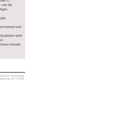
päte 17.
‒ wie die
utigen
egte,
kernsaniert und
losterbier steht
ten
 hohen Fenster
s Gerd B. Achenbach
bach-pp.de © 2026