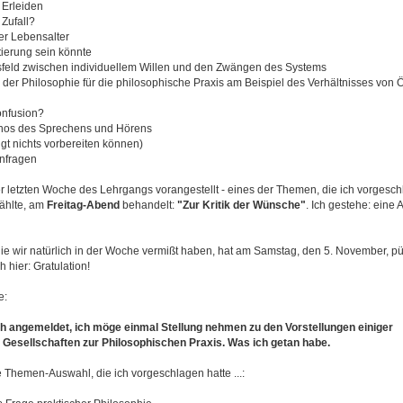
 Erleiden
Zufall?
er Lebensalter
tierung sein könnte
eld zwischen individuellem Willen und den Zwängen des Systems
der Philosophie für die philosophische Praxis am Beispiel des Verhältnisses von
onfusion?
Ethos des Sprechens und Hörens
gt nichts vorbereiten können)
nfragen
er letzten Woche des Lehrgangs vorangestellt - eines der Themen, die ich vorgesch
ählte, am
Freitag-Abend
behandelt:
"Zur Kritik der Wünsche"
. Ich gestehe: eine 
die wir natürlich in der Woche vermißt haben, hat am Samstag, den 5. November, pü
 hier: Gratulation!
e:
ch angemeldet, ich möge einmal Stellung nehmen zu den Vorstellungen einiger
Gesellschaften zur Philosophischen Praxis. Was ich getan habe.
 Themen-Auswahl, die ich vorgeschlagen hatte ...: