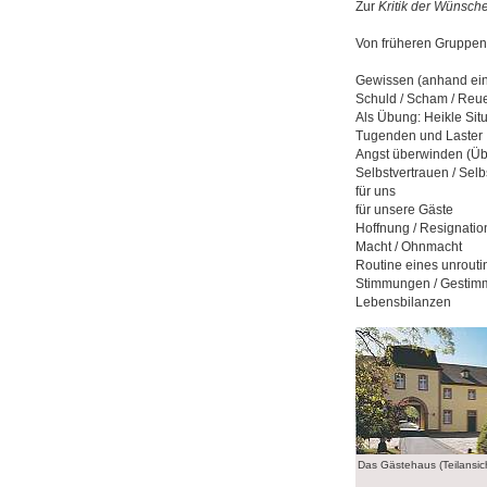
Zur
Kritik der Wünsch
Von früheren Gruppe
Gewissen (anhand ein
Schuld / Scham / Reu
Als Übung: Heikle Sit
Tugenden und Laster
Angst überwinden (Übe
Selbstvertrauen / Sel
für uns
für unsere Gäste
Hoffnung / Resignatio
Macht / Ohnmacht
Routine eines unrouti
Stimmungen / Gestimm
Lebensbilanzen
Das Gästehaus (Teilansich