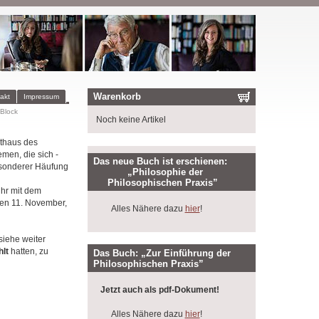
Warenkorb
akt
Impressum
Block
Noch keine Artikel
sthaus des
hemen, die sich -
Das neue Buch ist erschienen:
besonderer Häufung
„Philosophie der
Philosophischen Praxis”
Uhr mit dem
en 11. November,
Alles Nähere dazu
hier
!
(siehe weiter
hlt
hatten, zu
Das Buch: „Zur Einführung der
Philosophischen Praxis”
Jetzt auch als pdf-Dokument!
Alles Nähere dazu
hier
!