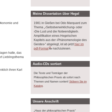
Meine Dissertation über Hegel
1981 in Gießen bei Odo Marquard zum
 Ökonomie und
Thema „›Selbstverwirklichung‹ oder
›Die Lust und die Notwendigkeit‹.
Amplifikation eines Hegelschen
Kapitels aus der ›Phänomenologie des
Geistes‹” abgelegt, ist ab jetzt
hier im
pdf-Format
nachzulesen.
lagen hatte, das
Art Lieblingsthema
Audio-CDs sortiert
nklich ihren Karl
Die Texte und Tonträger der
Philosophischen Praxis ab sofort nach
Themen und Namen sortiert!
Stöbern Sie im
.
Katalog
Unsere Anschrift
„Haus der philosophischen Praxis”