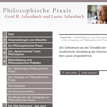
Start
Startseite
»
Weiterbildung zum Philosophi
Veranstaltungen und Aktuelles
»
Der Lehrgang zur Philosophischen Prax
Zur Philosophischen Praxis
Der Selbstmord als der "Ernstfall der
Zur „Sprechstunde” beim
Ausführliche Vorstellung der Geschicht
Philosophen
den Laura vorgestellt hat.
Weiterbildung zum
Philosophischen Praktiker
Die „Meisterklasse Philosophische
Praxis”
nach oben
Seite drucken
Der Lehrgang zur Philosophischen
Praxis
Die Lehrpraxis
Die Absolvententreffen
Die Absolventen der Lehrgänge zur
Philosophischen Praxis
Die Villa Hartungen - das neue