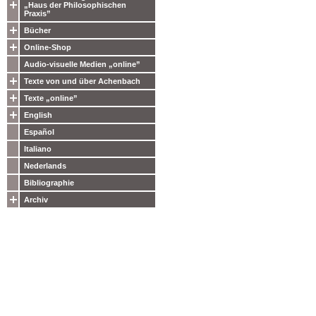
„Haus der Philosophischen
Praxis”
Bücher
Online-Shop
Audio-visuelle Medien „online”
Texte von und über Achenbach
Texte „online”
English
Español
Italiano
Nederlands
Bibliographie
Archiv