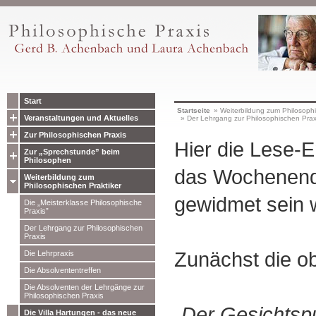
Start
Startseite
»
Weiterbildung zum Philosophi
Veranstaltungen und Aktuelles
»
Der Lehrgang zur Philosophischen Prax
Zur Philosophischen Praxis
Hier die Lese-
Zur „Sprechstunde” beim
Philosophen
das Wochenend
Weiterbildung zum
Philosophischen Praktiker
gewidmet sein 
Die „Meisterklasse Philosophische
Praxis”
Der Lehrgang zur Philosophischen
Praxis
Zunächst die ob
Die Lehrpraxis
Die Absolvententreffen
Die Absolventen der Lehrgänge zur
Philosophischen Praxis
„Der Gesichtsp
Die Villa Hartungen - das neue