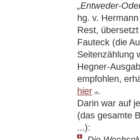
„Entweder-Ode
hg. v. Hermann
Rest, übersetzt
Fauteck (die A
Seitenzählung w
Hegner-Ausgab
empfohlen, erhä
hier
.
Darin war auf j
(das gesamte B
...):
„Die Wechselw