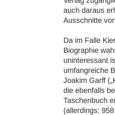
Verlag zugängli
auch daraus erh
Ausschnitte von
Da im Falle Kie
Biographie wahr
uninteressant is
umfangreiche B
Joakim Garff („
die ebenfalls be
Taschenbuch er
(allerdings: 958