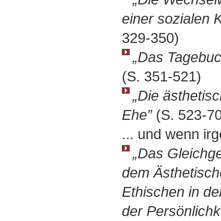
einer sozialen 
329-350)
„Das Tagebuc
(S. 351-521)
„Die ästhetisc
Ehe”
(S. 523-7
... und wenn ir
„Das Gleichg
dem Ästhetisc
Ethischen in d
der Persönlichk