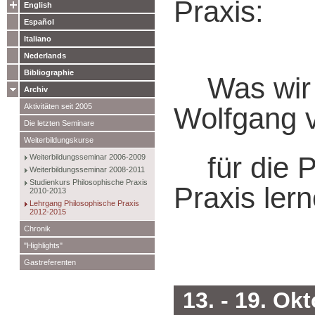
Praxis:
English
Español
Italiano
Nederlands
Bibliographie
Was wir 
Archiv
Aktivitäten seit 2005
Wolfgang 
Die letzten Seminare
Weiterbildungskurse
für die P
Weiterbildungsseminar 2006-2009
Weiterbildungsseminar 2008-2011
Studienkurs Philosophische Praxis
Praxis ler
2010-2013
Lehrgang Philosophische Praxis
2012-2015
Chronik
"Highlights"
Gastreferenten
13. - 19. Ok