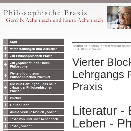
Start
Startseite
»
Archiv
»
Weiterbildungskurse
Veranstaltungen und Aktuelles
»
4. Block in Weimar
Zur Philosophischen Praxis
Vierter Bloc
Zur „Sprechstunde” beim
Philosophen
Lehrgangs 
Weiterbildung zum
Philosophischen Praktiker
Praxis
Die Villa Hartungen - das neue
„Haus der Philosophischen
Praxis”
Bücher
Online-Shop
Literatur 
Audio-visuelle Medien „online”
Leben - Ph
Texte von und über Achenbach
Texte „online”