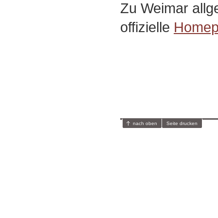
Zu Weimar allg
offizielle
Homep
nach oben
Seite drucken