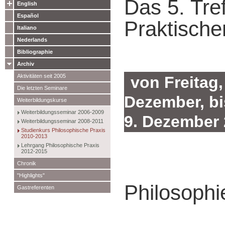
Das 5. Tre
English
Español
Praktische
Italiano
Nederlands
Bibliographie
Archiv
Aktivitäten seit 2005
von Freitag,
Die letzten Seminare
Dezember, bi
Weiterbildungskurse
Weiterbildungsseminar 2006-2009
9. Dezember
Weiterbildungsseminar 2008-2011
Studienkurs Philosophische Praxis
2010-2013
Lehrgang Philosophische Praxis
2012-2015
Chronik
"Highlights"
Philosophi
Gastreferenten