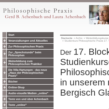
Start
Startseite
»
Archiv
»
Weiterbildungskurse
Veranstaltungen und Aktuelles
»
Studienkurs Philosophische Praxis 17. 
Zur Philosophischen Praxis
17. Bloc
Der
Zur „Sprechstunde” beim
Philosophen
Studienkur
Weiterbildung zum
Philosophischen Praktiker
Philosophis
Die Villa Hartungen - das neue
„Haus der Philosophischen
Praxis”
in unserem 
Bücher
Online-Shop
Bergisch Gl
Audio-visuelle Medien „online”
Texte von und über Achenbach
Texte „online”