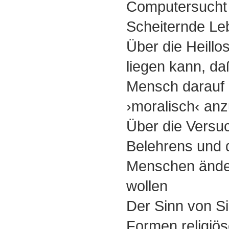
Computersucht
Scheiternde Le
Über die Heillos
liegen kann, da
Mensch darauf b
›moralisch‹ an
Über die Versu
Belehrens und 
Menschen änder
wollen
Der Sinn von S
Formen religiö