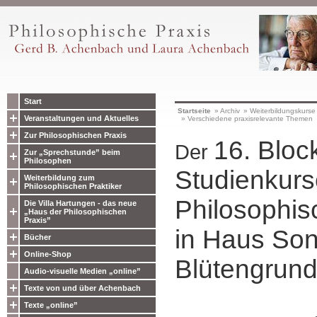
Start
Startseite
»
Archiv
»
Weiterbildungskurse
Veranstaltungen und Aktuelles
»
Verschiedene praxisrelevante Themen
Zur Philosophischen Praxis
16. Bloc
Der
Zur „Sprechstunde” beim
Philosophen
Studienkur
Weiterbildung zum
Philosophischen Praktiker
Philosophis
Die Villa Hartungen - das neue
„Haus der Philosophischen
Praxis”
in Haus So
Bücher
Online-Shop
Blütengrun
Audio-visuelle Medien „online”
Texte von und über Achenbach
Texte „online”