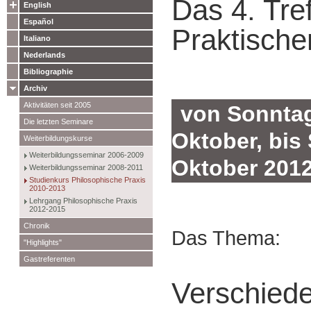
Das 4. Tre
English
Español
Praktische
Italiano
Nederlands
Bibliographie
Archiv
Aktivitäten seit 2005
von Sonntag
Die letzten Seminare
Oktober, bis
Weiterbildungskurse
Weiterbildungsseminar 2006-2009
Oktober 201
Weiterbildungsseminar 2008-2011
Studienkurs Philosophische Praxis
2010-2013
Lehrgang Philosophische Praxis
2012-2015
Chronik
Das Thema:
"Highlights"
Gastreferenten
Verschiede