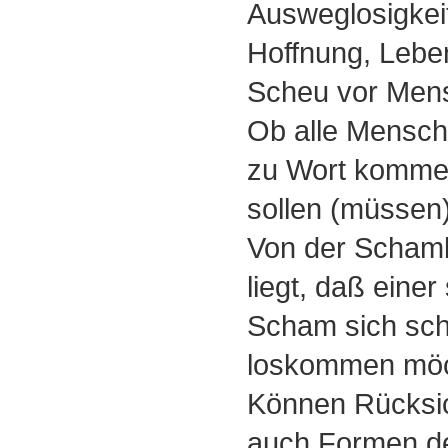
Ausweglosigkei
Hoffnung, Lebe
Scheu vor Men
Ob alle Mensc
zu Wort komm
sollen (müssen
Von der Schamlo
liegt, daß einer
Scham sich sc
loskommen mö
Können Rücksic
auch Formen d