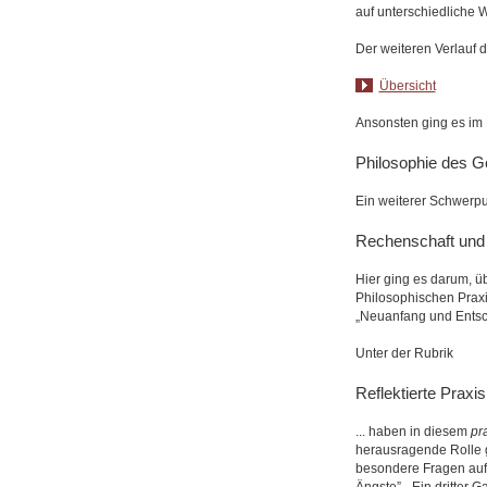
auf unterschiedliche
Der weiteren Verlauf d
Übersicht
Ansonsten ging es im 
Philosophie des 
Ein weiterer Schwerpu
Rechenschaft und 
Hier ging es darum, ü
Philosophischen Praxi
„Neuanfang und Entsch
Unter der Rubrik
Reflektierte Praxis
... haben in diesem
pr
herausragende Rolle g
besondere Fragen aufm