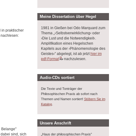
Meine Dissertation über Hegel
1981 in Gießen bei Odo Marquard zum
 in praktischer
Thema „›Selbstverwirklichung‹ oder
r nachlesen:
›Die Lust und die Notwendigkeit‹.
Amplifikation eines Hegelschen
Kapitels aus der ›Phänomenologie des
Geistes‹” abgelegt, ist ab jetzt
hier im
pdf-Format
nachzulesen.
Audio-CDs sortiert
Die Texte und Tonträger der
Philosophischen Praxis ab sofort nach
Themen und Namen sortiert!
Stöbern Sie im
.
Katalog
Unsere Anschrift
n Belange"
dabei sind, sich
„Haus der philosophischen Praxis”