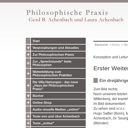
Start
Startseite
»
Archiv
»
Wei
Veranstaltungen und Aktuelles
Zur Philosophischen Praxis
Konzeption und Leitun
Zur „Sprechstunde” beim
Philosophen
Erster Weite
Weiterbildung zum
Philosophischen Praktiker
Ein dreijähri
Die Villa Hartungen - das neue
„Haus der Philosophischen
Praxis”
Zum Bild rechts:
Nach unserem letzten 
Bücher
Wittenberg, der krankh
Online-Shop
im Bild dokumentiert.
Zu sehen sind v.l.n.r.:
Audio-visuelle Medien „online”
Hugo Sattler (Bonn), M
Texte von und über Achenbach
Achenbach, Dr. Soung-
(Münster).
Texte „online”