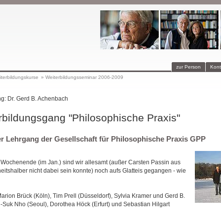
zur Person
Kont
terbildungskurse
»
Weiterbildungsseminar 2006-2009
g: Dr. Gerd B. Achenbach
rbildungsgang "Philosophische Praxis"
ger Lehrgang der Gesellschaft für Philosophische Praxis GPP
Wochenende (im Jan.) sind wir allesamt (außer Carsten Passin aus
eitshalber nicht dabei sein konnte) noch aufs Glatteis gegangen - wie
arion Brück (Köln), Tim Prell (Düsseldorf), Sylvia Kramer und Gerd B.
Suk Nho (Seoul), Dorothea Höck (Erfurt) und Sebastian Hilgart