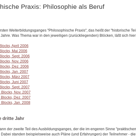
hische Praxis: Philosophie als Beruf
sten Weiterbildungsganges "Philosophische Praxis", das heißt der "historische Teil
i Jahre. Was Thema war in den jeweiligen (zurückliegenden) Blöcken, läßt sich hie
locks, April 2006
Blocks, Mai 2006
locks, Sept. 2006
locks, Nov. 2006
Blocks, Dez. 2006
locks, Jan. 2007
Blocks, März 2007
locks, Juni 2007
locks, Sept. 2007
 Blocks, Nov. 2007
 Blocks, Dez. 2007
Blocks, Jan. 2008
 dritte Jahr
ann der zweite Teil des Ausbildungsganges, der die im engeren Sinne "praktische
. Dabei standen beispielsweise auch Pläne (und Erfahrungen) der Teilnehmer - die 