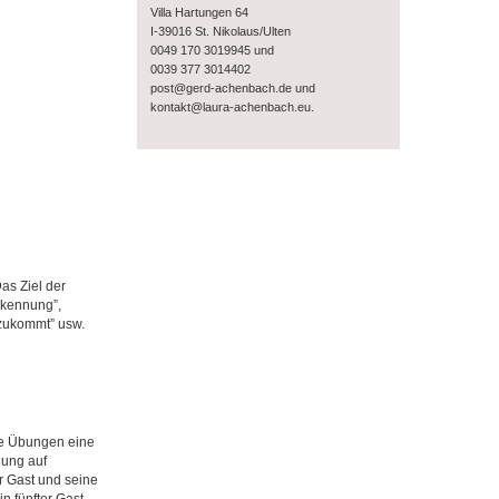
Villa Hartungen 64
I-39016 St. Nikolaus/Ulten
0049 170 3019945 und
0039 377 3014402
post@gerd-achenbach.de und
.
kontakt@laura-achenbach.eu
as Ziel der
rkennung”,
 zukommt” usw.
de Übungen eine
dung auf
r Gast und seine