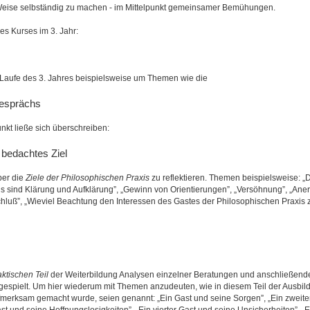
 Weise selbständig zu machen - im Mittelpunkt gemeinsamer Bemühungen.
es Kurses im 3. Jahr:
Laufe des 3. Jahres beispielsweise um Themen wie die
Gesprächs
nkt ließe sich überschreiben:
bedachtes Ziel
ber die
Ziele der Philosophischen Praxis
zu reflektieren. Themen beispielsweise: „D
s sind Klärung und Aufklärung”, „Gewinn von Orientierungen”, „Versöhnung”, „Ane
luß”, „Wieviel Beachtung den Interessen des Gastes der Philosophischen Praxis
aktischen Teil
der Weiterbildung Analysen einzelner Beratungen und anschließen
espielt. Um hier wiederum mit Themen anzudeuten, wie in diesem Teil der Ausbil
erksam gemacht wurde, seien genannt: „Ein Gast und seine Sorgen”, „Ein zweite