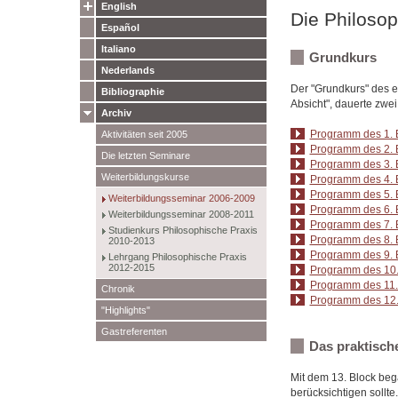
English
Die Philosop
Español
Italiano
Grundkurs
Nederlands
Der "Grundkurs" des er
Bibliographie
Absicht", dauerte zwe
Archiv
Programm des 1. B
Aktivitäten seit 2005
Programm des 2. 
Die letzten Seminare
Programm des 3. B
Weiterbildungskurse
Programm des 4. B
Programm des 5. 
Weiterbildungsseminar 2006-2009
Programm des 6. B
Weiterbildungsseminar 2008-2011
Programm des 7. 
Studienkurs Philosophische Praxis
Programm des 8. B
2010-2013
Programm des 9. B
Lehrgang Philosophische Praxis
2012-2015
Programm des 10.
Programm des 11.
Chronik
Programm des 12. 
"Highlights"
Gastreferenten
Das praktische
Mit dem 13. Block beg
berücksichtigen sollte