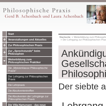
Start
Startseite
»
Weiterbildung zum Philosophi
Veranstaltungen und Aktuelles
»
Der Lehrgang zur Philosophischen Prax
Zur Philosophischen Praxis
Ankündigu
Zur „Sprechstunde” beim
Philosophen
Weiterbildung zum
Gesellscha
Philosophischen Praktiker
Die „Meisterklasse Philosophische
Philosoph
Praxis”
Der Lehrgang zur Philosophischen
Praxis
Der siebte a
Die Lehrpraxis
Die Absolvententreffen
Die Absolventen der Lehrgänge zur
Philosophischen Praxis
„Lehrgang 
Die Villa Hartungen - das neue