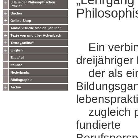
„Haus der Philosophischen
Praxis”
Philosophi
Bücher
Online-Shop
Audio-visuelle Medien „online”
Texte von und über Achenbach
Texte „online”
Ein verbin
English
dreijähriger
Español
Italiano
der als ein
Nederlands
Bibliographie
Bildungsgan
Archiv
lebensprakt
zugleich p
fundierte
Berufspersp