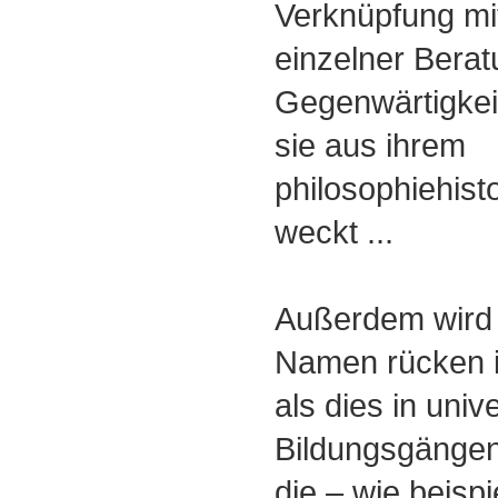
Verknüpfung mi
einzelner Berat
Gegenwärtigkei
sie aus ihrem
philosophiehis
weckt ...
Außerdem wird 
Namen rücken i
als dies in univ
Bildungsgängen 
die – wie beisp