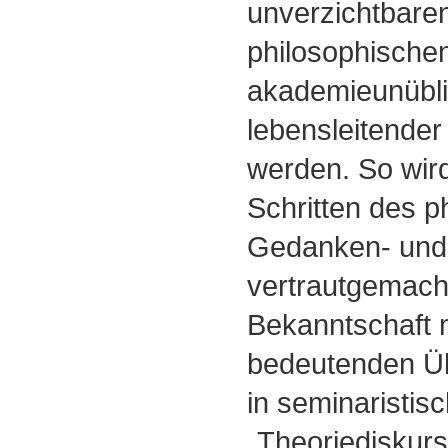
unverzichtbaren
philosophischen
akademieunübli
lebensleitender
werden. So wir
Schritten des p
Gedanken- und
vertrautgemacht
Bekanntschaft 
bedeutenden Üb
in seminaristis
„Theoriediskurs