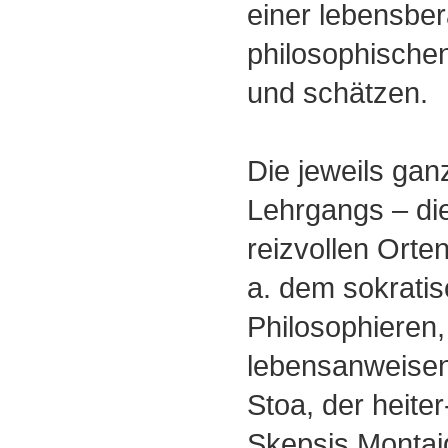
einer lebensbe
philosophische
und schätzen.
Die jeweils gan
Lehrgangs ‒ di
reizvollen Orten
a. dem sokrati
Philosophieren,
lebensanweisen
Stoa, der heite
Skepsis Montaig