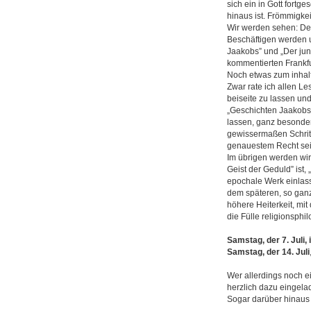
sich ein in Gott fort
hinaus ist. Frömmigkeit 
Wir werden sehen: De
Beschäftigen werden u
Jaakobs” und „Der jun
kommentierten Frankf
Noch etwas zum inhal
Zwar rate ich allen Le
beiseite zu lassen un
„Geschichten Jaakobs”
lassen, ganz besonder
gewissermaßen Schritt 
genauestem Recht sei
Im übrigen werden wir 
Geist der Geduld” ist,
epochale Werk einlas
dem späteren, so ganz 
höhere Heiterkeit, mit
die Fülle religionsphi
Samstag, der 7. Juli, 
Samstag, der 14. Juli
Wer allerdings noch e
herzlich dazu eingelad
Sogar darüber hinaus l