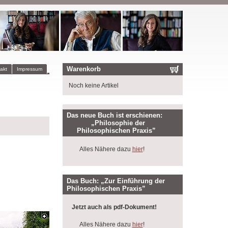
Warenkorb
akt
Impressum
Noch keine Artikel
Das neue Buch ist erschienen:
„Philosophie der
Philosophischen Praxis”
Alles Nähere dazu
hier
!
Das Buch: „Zur Einführung der
Philosophischen Praxis”
Jetzt auch als pdf-Dokument!
Alles Nähere dazu
hier
!