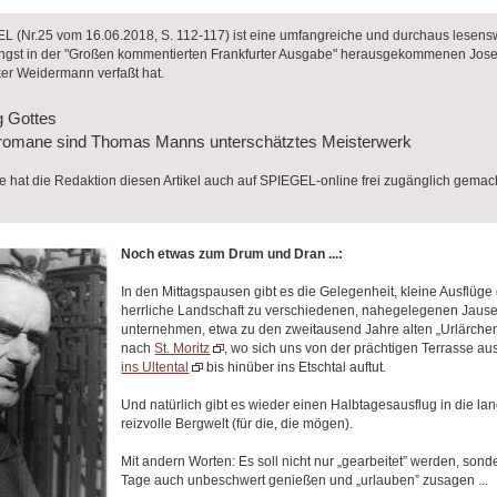
L (Nr.25 vom 16.06.2018, S. 112-117) ist eine umfangreiche und durchaus lesens
ngst in der "Großen kommentierten Frankfurter Ausgabe" herausgekommenen Jo
ker Weidermann verfaßt hat.
 Gottes
ane sind Thomas Manns unterschätztes Meisterwerk
hat die Redaktion diesen Artikel auch auf SPIEGEL-online frei zugänglich gemacht
Noch etwas zum Drum und Dran ...:
In den Mittagspausen gibt es die Gelegenheit, kleine Ausflüge
herrliche Landschaft zu verschiedenen, nahegelegenen Jause
unternehmen, etwa zu den zweitausend Jahre alten „Urlärchen
nach
St. Moritz
, wo sich uns von der prächtigen Terrasse au
ins Ultental
bis hinüber ins Etschtal auftut.
Und natürlich gibt es wieder einen Halbtagesausflug in die lan
reizvolle Bergwelt (für die, die mögen).
Mit andern Worten: Es soll nicht nur „gearbeitet” werden, sond
Tage auch unbeschwert genießen und „urlauben” zusagen ...