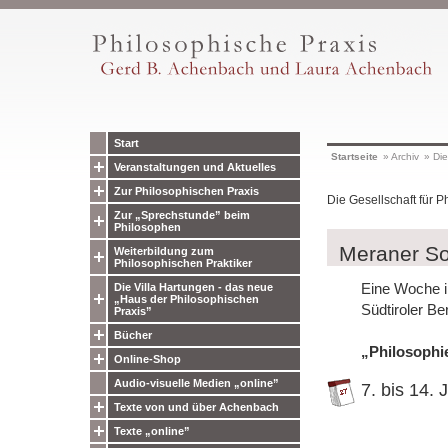
Start
Startseite
»
Archiv
»
Die
Veranstaltungen und Aktuelles
Zur Philosophischen Praxis
Die Gesellschaft für P
Zur „Sprechstunde” beim
Philosophen
Meraner So
Weiterbildung zum
Philosophischen Praktiker
Eine Woche i
Die Villa Hartungen - das neue
„Haus der Philosophischen
Südtiroler Be
Praxis”
Bücher
„Philosophie
Online-Shop
Audio-visuelle Medien „online”
7. bis 14. 
Texte von und über Achenbach
Texte „online”