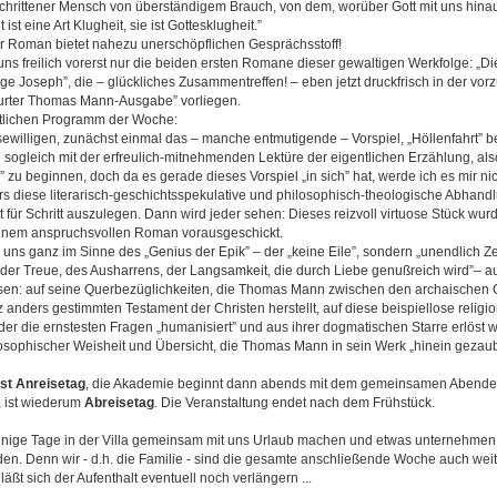
geschrittener Mensch von überständigem Brauch, von dem, worüber Gott mit uns hina
ist eine Art Klugheit, sie ist Gottesklugheit.”
r Roman bietet nahezu unerschöpflichen Gesprächsstoff!
ns freilich vorerst nur die beiden ersten Romane dieser gewaltigen Werkfolge: „D
ge Joseph”, die ‒ glückliches Zusammentreffen! ‒ eben jetzt druckfrisch in der vor
urter Thomas Mann-Ausgabe” vorliegen.
tlichen Programm der Woche:
sewilligen, zunächst einmal das ‒ manche entmutigende ‒ Vorspiel, „Höllenfahrt” bet
d sogleich mit der erfreulich-mitnehmenden Lektüre der eigentlichen Erzählung, al
 zu beginnen, doch da es gerade dieses Vorspiel „in sich” hat, werde ich es mir n
s diese literarisch-geschichtsspekulative und philosophisch-theologische Abhandl
für Schritt auszulegen. Dann wird jeder sehen: Dieses reizvoll virtuose Stück wur
nem anspruchsvollen Roman vorausgeschickt.
uns ganz im Sinne des „Genius der Epik” ‒ der „keine Eile”, sondern „unendlich Zei
 „der Treue, des Ausharrens, der Langsamkeit, die durch Liebe genußreich wird”‒ a
sen: auf seine Querbezüglichkeiten, die Thomas Mann zwischen den archaischen 
anders gestimmten Testament der Christen herstellt, auf diese beispiellose religi
 der die ernstesten Fragen „humanisiert” und aus ihrer dogmatischen Starre erlöst 
losophischer Weisheit und Übersicht, die Thomas Mann in sein Werk „hinein gezaube
ist Anreisetag
, die Akademie beginnt dann abends mit dem gemeinsamen Abende
, ist wiederum
Abreisetag
. Die Veranstaltung endet nach dem Frühstück.
inige Tage in der Villa gemeinsam mit uns Urlaub machen und etwas unternehmen 
en. Denn wir - d.h. die Familie - sind die gesamte anschließende Woche auch weiter
äßt sich der Aufenthalt eventuell noch verlängern ...