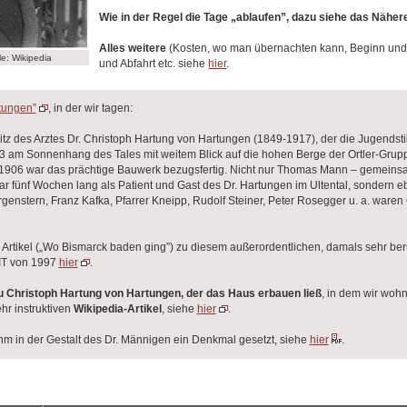
Wie in der Regel die Tage „ablaufen”, dazu siehe das Nähe
Alles weitere
(Kosten, wo man übernachten kann, Beginn und
: Wikipedia
und Abfahrt etc. siehe
hier
.
rtungen”
, in der wir tagen:
tz des Arztes Dr. Christoph Hartung von Hartungen (1849-1917), der die Jugendstil-
 am Sonnenhang des Tales mit weitem Blick auf die hohen Berge der Ortler-Grupp
, 1906 war das prächtige Bauwerk bezugsfertig. Nicht nur Thomas Mann – gemeins
ar fünf Wochen lang als Patient und Gast des Dr. Hartungen im Ultental, sondern
rgenstern, Franz Kafka, Pfarrer Kneipp, Rudolf Steiner, Peter Rosegger u. a. waren
 Artikel („Wo Bismarck baden ging”) zu diesem außerordentlichen, damals sehr be
EIT von 1997
hier
.
u Christoph Hartung von Hartungen, der das Haus erbauen ließ
, in dem wir wohn
hr instruktiven
Wikipedia-Artikel
, siehe
hier
.
hm in der Gestalt des Dr. Männigen ein Denkmal gesetzt, siehe
hier
.