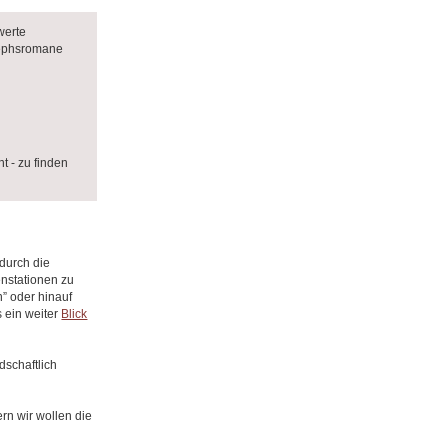
werte
sephsromane
 - zu finden
 durch die
nstationen zu
” oder hinauf
s ein weiter
Blick
dschaftlich
ern wir wollen die