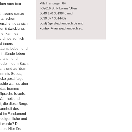
Villa Hartungen 64
hier eine (mir
I-39016 St. Nikolaus/Ulten
0049 170 3019945 und
ch, seine ganze
0039 377 3014402
ntarischen
post@gerd-achenbach.de und
nschen, das sich
.
kontakt@laura-achenbach.eu
er Entwicklung,
d er kann es
 ich persönlich
uf innere
 säumt, Leben und
 In Sünde leben
thalten und
 Rede in dem Buch,
aans und auf dem
nntnis Gottes,
ocke geschlagen
echte war, es aber
t das fromme
 Sprache Israels,
 Wahrheit und
t, die diese Sorge
Mannheit des
und im Fundament
s eigentliche und
t wurde? Die
res. Hier löst