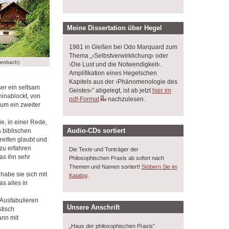
Meine Dissertation über Hegel
1981 in Gießen bei Odo Marquard zum
Thema „›Selbstverwirklichung‹ oder
henbach)
›Die Lust und die Notwendigkeit‹.
Amplifikation eines Hegelschen
Kapitels aus der ›Phänomenologie des
er ein seltsam
Geistes‹” abgelegt, ist ab jetzt
hier im
inablockt, von
pdf-Format
nachzulesen.
aum ein zweiter
e, in einer Rede,
Audio-CDs sortiert
 biblischen
reifen glaubt und
zu erfahren
Die Texte und Tonträger der
as ihn sehr
Philosophischen Praxis ab sofort nach
Themen und Namen sortiert!
Stöbern Sie im
habe sie sich mit
.
Katalog
s alles in
 Ausfabulieren
Unsere Anschrift
stisch
ann mit
„Haus der philosophischen Praxis”