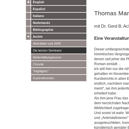
English
Español
Thomas Mann
Italiano
Nederlands
mit Dr. Gerd B. A
Bibliographie
Archiv
Eine Veranstaltun
Aktivitäten seit 2005
Dieser umfangreichste
Die letzten Seminare
himmlisches Vergnügen
Weiterbildungskurse
denen seit jeher die 
Roman einlädt ...
Chronik
Ich will hier nur die 
"Highlights"
gehalten im November 
Gastreferenten
Kurzberichts in allen
endlich, nachdem man 
meint”, sei ihm jeden
erheitert habe:
Als ihm jene Frau das
dem herzlichsten Nach
Wirklichkeit zugetrage
Und soviel ist wahr: 
und „Ankristallisieren
ausgeleuchteten, humo
künstlerisch genialer 