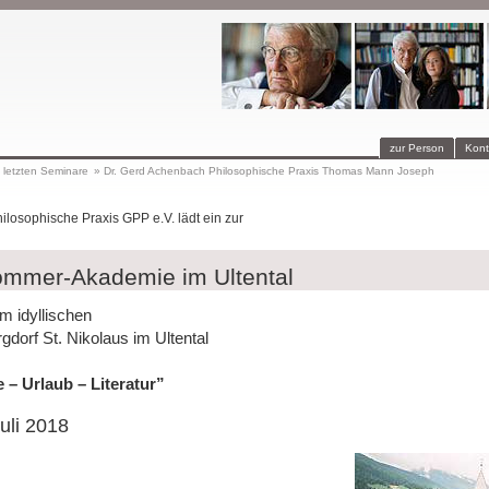
zur Person
Kont
 letzten Seminare
»
Dr. Gerd Achenbach Philosophische Praxis Thomas Mann Joseph
hilosophische Praxis GPP e.V. lädt ein zur
mmer-Akademie im Ultental
m idyllischen
rgdorf St. Nikolaus im Ultental
 – Urlaub – Literatur”
Juli 2018