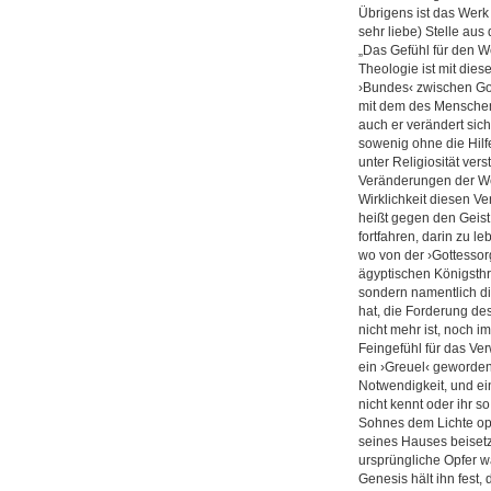
Übrigens ist das Werk 
sehr liebe) Stelle au
„Das Gefühl für den We
Theologie ist mit die
›Bundes‹ zwischen Go
mit dem des Menschen 
auch er verändert sic
sowenig ohne die Hilf
unter Religiosität ve
Veränderungen der Wel
Wirklichkeit diesen 
heißt gegen den Geis
fortfahren, darin zu l
wo von der ›Gottessor
ägyptischen Königsthr
sondern namentlich d
hat, die Forderung des
nicht mehr ist, noch 
Feingefühl für das Ver
ein ›Greuel‹ geworden 
Notwendigkeit, und ein
nicht kennt oder ihr s
Sohnes dem Lichte opf
seines Hauses beisetz
ursprüngliche Opfer 
Genesis hält ihn fest,