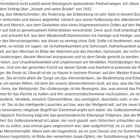
hinreißend nicht zuletzt seiner theologisch-spekulativen Freiheit wegen. Ich zitiere 
s dem Vortrag über „Joseph und seine Brüder” von 1942:
g, das Weiterschreiten, die Änderung, die Entwicklung ist sehr stark in diesem Bu
ser verbunden und daraus abgeleitet: nämlich aus seiner Auffassung des alttestame
tt und Mensch, aus dem Gedanken also eines Angewiesenseins Gottes auf den Me
auf Gott zu gemeinsamem Höherstreben verschränkt. Denn auch Gott unterliegt d
h und schreitet fort: aus dem Wüstenhaft-Dämonischen ins Geistige und Heilige; un
e des Menschengeistes, wie dieser es vermag ohne Gott. Sollte ich bestimmen, was
rstehe, so würde ich sagen: sie ist Aufmerksamkeit und Gehorsam; Aufmerksamkeit a
t, auf den Wechsel im Bilde der Wahrheit und des Rechten; Gehorsam, der nicht
Veränderungen, diesem Wechsel anzupassen und so dem Geiste gerecht zu werden.
t leben, aus Unaufmerksamkeit und Ungehorsam am Veralteten, Rückständigen fes
eben. Und von der gerechten Furcht vor dieser Sünde und Narrheit ist jedesmal die
ge‹ die Rede ist. Überall ist sie zu Hause in meinem Roman: auf den Weiden Kan
on. Sie ist nicht allein die Sorge um das ›Hervordenken‹, die Bestimmung und Erke
ie um seinen Willen, mit dem der unsere übereinstimmen muß; um das, was die Gl
 Äons, der Weltstunde. Die ›Gottessorge‹ ist die Besorgnis, das, was einmal das R
immer für das Rechte zu halten und ihm anachronistischerweise nachzuleben; sie is
worfene, Veraltete, innerlich Überschrittene, das unmöglich, skandalös oder, in der
ist. Sie ist das intelligente Lauschen auf das, was der Weltgeist will, auf die neue
 besonderer, religiöser Begriff der Dummheit ergibt sich dabei: die Gottesdummhei
o täppisch Rechnung trägt wie das geschwisterliche Elternpaar Potiphars, das die 
ert. Ein Gottesdummkopf ist Laban, der noch glaubt, sein Söhnchen schlachten 
en zu sollen, was einmal ganz segensreich war, aber aufgehört hat, es zu sein. Da
war Menschenopfer. Wann kam der Augenblick, wo es zum Greuel und zur Dummhei
 diesen Augenblick, im Bilde des verwehrten Isaak-Opfers, der Substituierung des Tie