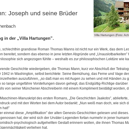
: Joseph und seine Brüder
chenbach
Villa Hartungen (Foto: Ac
g in der „Villa Hartungen”.
, schlechthin grandiose Roman Thomas Manns ist nicht nur ein Werk, das dem Les
 bereitet, sondern das ebenso in jene letzten Abgründe und „Unauslotbarkeiten” h
Philosophie sich angezogen fühlte – weshalb es zur philosophischen Lektüre wie k
rührende Geschichte wiedergeben, die Thomas Mann, kurz vor Abschluß der Tetralogi
1942 in Washington, selbst berichtete: Seine Bemühung, das Ferne und Vage des
 Einzelheiten auszuführen, „so daß man es mit Augen zu sehen und mit Händen zu g
so lange ungefähre Vorstellungen davon gehegt, das Endgültig-Richtige darüber 
falls von seiner Münchener Abschreiberin mit einem Kompliment bestätigt worden, d
 Maschinen-Manuskript des ersten Romans, „Die Geschichten Jaakobs”, ablieferte, 
druck und mit den Worten bei dem Autor bedankt: „Nun weiß man doch, wie sich da
n hat!”
Wer einmal diese „Amplifikation” der alten Genesis-Geschichten gelesen und dieses
” genossen hat, der wird sich der Urväter-Legenden fortan nurmehr in jener humani
ristisch-psychologisch aufgehellten Gestalt erinnern wollen, die ihnen Thomas M
Eigenmächtigkeit verliehen hat.