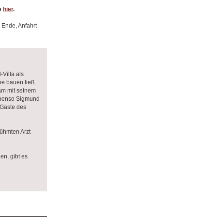
re
hier
.
 Ende, Anfahrt
Villa als
e bauen ließ.
am mit seinem
 ebenso Sigmund
 Gäste des
rühmten Arzt
en, gibt es