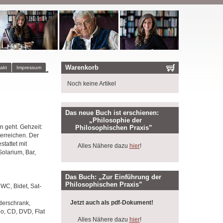
Warenkorb
akt
Impressum
Noch keine Artikel
Das neue Buch ist erschienen:
„Philosophie der
n geht. Gehzeit:
Philosophischen Praxis”
erreichen. Der
tattet mit
Alles Nähere dazu
hier
!
olarium, Bar,
Das Buch: „Zur Einführung der
Philosophischen Praxis”
WC, Bidet, Sat-
Jetzt auch als pdf-Dokument!
derschrank,
o, CD, DVD, Flat
Alles Nähere dazu
hier
!