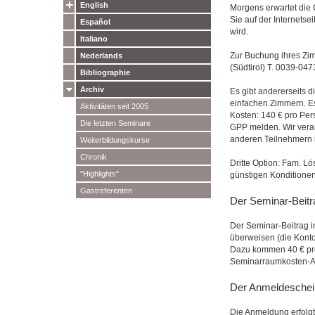
English
Morgens erwartet die 
Sie auf der Internetse
Español
wird.
Italiano
Zur Buchung ihres Zimm
Nederlands
(Südtirol) T. 0039-04
Bibliographie
Archiv
Es gibt andererseits di
einfachen Zimmern. Es
Aktivitäten seit 2005
Kosten: 140 € pro Per
Die letzten Seminare
GPP melden. Wir veranl
anderen Teilnehmern i
Weiterbildungskurse
Chronik
Dritte Option: Fam. Lö
"Highlights"
günstigen Konditione
Gastreferenten
Der Seminar-Beitr
Der Seminar-Beitrag i
überweisen (die Konto
Dazu kommen 40 € pro
Seminarraumkosten-An
Der Anmeldeschei
Die Anmeldung erfolgt