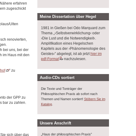
 Nähere erfahren
gern zugeschickt
Meine Dissertation über Hegel
olaus/Ulten
1981 in Gießen bei Odo Marquard zum
Thema „›Selbstverwirklichung‹ oder
›Die Lust und die Notwendigkeit‹.
isch renovierten,
Amplifikation eines Hegelschen
gen.
Kapitels aus der ›Phänomenologie des
 bei uns, bei der
Geistes‹” abgelegt, ist ab jetzt
hier im
ch im Haus mit den
pdf-Format
nachzulesen.
hof
” zu
Audio-CDs sortiert
Die Texte und Tonträger der
Philosophischen Praxis ab sofort nach
Konto der GPP zu
Themen und Namen sortiert!
Stöbern Sie im
s bar zu zahlen.
.
Katalog
Unsere Anschrift
„Haus der philosophischen Praxis”
Sie sich über das