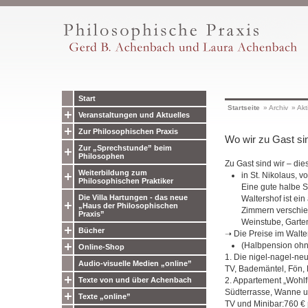
Start
Startseite
»
Archiv
»
Akt
Veranstaltungen und Aktuelles
Zur Philosophischen Praxis
Wo wir zu Gast si
Zur „Sprechstunde” beim
Philosophen
Zu Gast sind wir ‒ dies
Weiterbildung zum
in St. Nikolaus, 
Philosophischen Praktiker
Eine gute halbe S
Die Villa Hartungen - das neue
Waltershof ist ei
„Haus der Philosophischen
Zimmern verschie
Praxis”
Weinstube, Garten
Bücher
➝ Die Preise im Walte
(Halbpension ohn
Online-Shop
1. Die nigel-nagel-ne
Audio-visuelle Medien „online”
TV, Bademäntel, Fön, 
Texte von und über Achenbach
2. Appartement „Wohl
Südterrasse, Wanne un
Texte „online”
TV und Minibar:760 € 