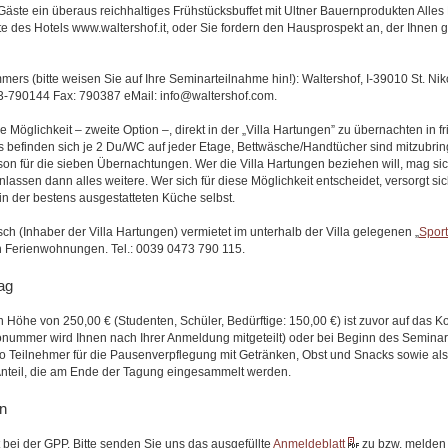
Gäste ein überaus reichhaltiges Frühstücksbuffet mit Ultner Bauernprodukten Alles
ite des Hotels www.waltershof.it, oder Sie fordern den Hausprospekt an, der Ihnen 
ers (bitte weisen Sie auf Ihre Seminarteilnahme hin!): Waltershof, I-39010 St. Nik
73-790144 Fax: 790387 eMail: info@waltershof.com.
e Möglichkeit ‒ zweite Option ‒, direkt in der „Villa Hartungen” zu übernachten in fr
 befinden sich je 2 Du/WC auf jeder Etage, Bettwäsche/Handtücher sind mitzubrin
son für die sieben Übernachtungen. Wer die Villa Hartungen beziehen will, mag sich
assen dann alles weitere. Wer sich für diese Möglichkeit entscheidet, versorgt si
n der bestens ausgestatteten Küche selbst.
sch (Inhaber der Villa Hartungen) vermietet im unterhalb der Villa gelegenen „
Sport
n Ferienwohnungen. Tel.: 0039 0473 790 115.
ag
n Höhe von 250,00 € (Studenten, Schüler, Bedürftige: 150,00 €) ist zuvor auf das 
nummer wird Ihnen nach Ihrer Anmeldung mitgeteilt) oder bei Beginn des Seminar
 Teilnehmer für die Pausenverpflegung mit Getränken, Obst und Snacks sowie als
teil, die am Ende der Tagung eingesammelt werden.
n
 bei der GPP. Bitte senden Sie uns das ausgefüllte
Anmeldeblatt
zu bzw. melden 