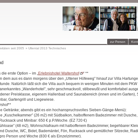
zur Person
Kont
ivitäten seit 2005
»
Ultental 2013 Technisches
nd
 die erste Option ‒ im „
Erlebnishotel Waltershof
“ **
von dem aus es dann morgens über den „Ultener Höfeweg” hinauf zur Villa Hartunge
tunde. Natürlich läßt sich die Villa auch bequem in wenigen Minuten mit dem PKW 
n anerkanntes „Wanderhotel”, sehr geschmackvoll, stilbewußt und komfortabel ausges
dener Preisklasse, eigenem Hallenbad und Saunabereich (innen und im Garten), S
bar, Gartengrill und Liegewiese.
rshof**
e Getränke; abends gibt es ein hochanspruchsvolles Sieben-Gänge-Menü):
ue „Kuschelkammer” (26 m2) mit Südbalkon, halboffenem Badezimmer mit Dusche, 
Rucksack und Minibar: 650 € p.P./Woche. (EZ 720 €)
fühloase” (48 m2), Wohnschlafraum mit halboffenem Badezimmer, begehbarer Klei
d Dusche, WC, Bidet, Bademäntel, Fön, Rucksack und gemütlicher Sitzecke, Radi
pro Person und Woche (830 € als Einzelzimmer).