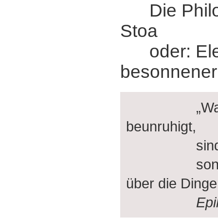
Die Philo
Stoa
oder: Ele
besonnener
„Was un
beunruhigt,
sind nich
sondern u
über die Dinge
Epi