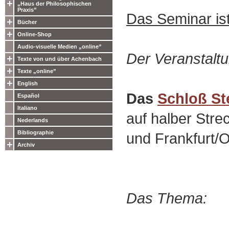
„Haus der Philosophischen
Praxis”
Das Seminar is
Bücher
Online-Shop
Audio-visuelle Medien „online”
Der Veranstaltu
Texte von und über Achenbach
Texte „online”
English
Das
Schloß St
Español
Italiano
auf halber Stre
Nederlands
Bibliographie
und Frankfurt/
Archiv
Das Thema: