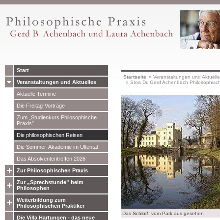
Start
Startseite
»
Veranstaltungen und Aktuell
Veranstaltungen und Aktuelles
»
Stoa Dr. Gerd Achenbach Philosophisc
Aktuelle Termine
Die Freitag-Vorträge
Zum „Studienkurs Philosophische
Praxis”
Die philosophischen Reisen
Die Sommer-Akademie im Ultental
Das Absolvententreffen 2026
Zur Philosophischen Praxis
Zur „Sprechstunde” beim
Philosophen
Weiterbildung zum
Philosophischen Praktiker
Das Schloß, vom Park aus gesehen
Die Villa Hartungen - das neue