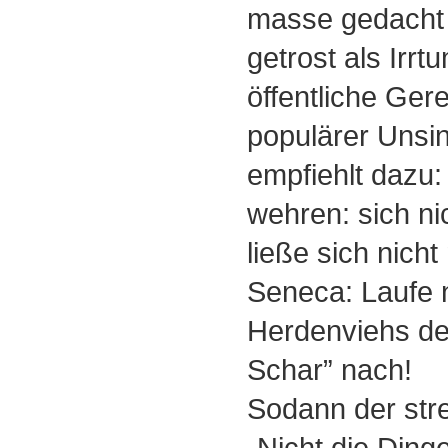
masse gedacht w
getrost als Irrt
öffentliche Ger
populärer Unsin
empfiehlt dazu: 
wehren: sich ni
ließe sich nicht
Seneca: Laufe n
Herdenviehs de
Schar” nach!
Sodann der str
„Nicht die Ding