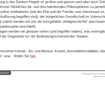
ung in das Denken Hegels im großen und ganzen wird aber auch Zeit 
 immer Wirkliches be- und durchdenkendes Philosophieren zu genieß
lner Institutionen (wie der Ehe und der Familie, was interessant ist,
 Auflösung begriffen sind), der bürgerlichen Gesellschaft im Untersc
ht zuletzt werden wir uns die kurzgefaßte „Weltgeschichte” anschauen
philosophie beschließt.
Tagen werden wir genauer sehen (und begriffen haben), was womögli
nd der Gegenwart ist: der Bedeutungsschwund des Staates.
ressieren könnte - An- und Abreise, Kosten, Anmeldeformalitäten, e
 usw. - finden Sie
hier
.
 drucken
Philosophische Praxi
www.achen