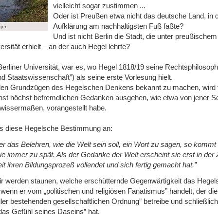
vielleicht sogar zustimmen ...
Oder ist Preußen etwa nicht das deutsche Land, in 
Aufklärung am nachhaltigsten Fuß faßte?
agen
Und ist nicht Berlin die Stadt, die unter preußische
rsität erhielt ‒ an der auch Hegel lehrte?
Berliner Universität, war es, wo Hegel 1818/19 seine Rechtsphilosoph
nd Staatswissenschaft”) als seine erste Vorlesung hielt.
den Grundzügen des Hegelschen Denkens bekannt zu machen, wird 
st höchst befremdlichen Gedanken ausgehen, wie etwa von jener Sen
ewissermaßen, vorangestellt habe.
ns diese Hegelsche Bestimmung an:
r das Belehren, wie die Welt sein soll, ein Wort zu sagen, so kommt
ie immer zu spät. Als der Gedanke der Welt erscheint sie erst in der
eit ihren Bildungsprozeß vollendet und sich fertig gemacht hat.”
ir werden staunen, welche erschütternde Gegenwärtigkeit das Hege
wenn er vom „politischen und religiösen Fanatismus” handelt, der die
er bestehenden gesellschaftlichen Ordnung” betreibe und schließlich
 das Gefühl seines Daseins” hat.