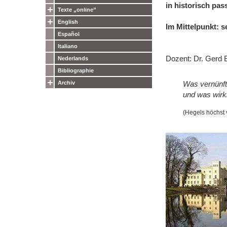
in historisch pa
Texte „online”
English
Im Mittelpunkt: 
Español
Italiano
Dozent: Dr. Gerd 
Nederlands
Bibliographie
Archiv
Was vernünftig
und was wirkli
(Hegels höchst v