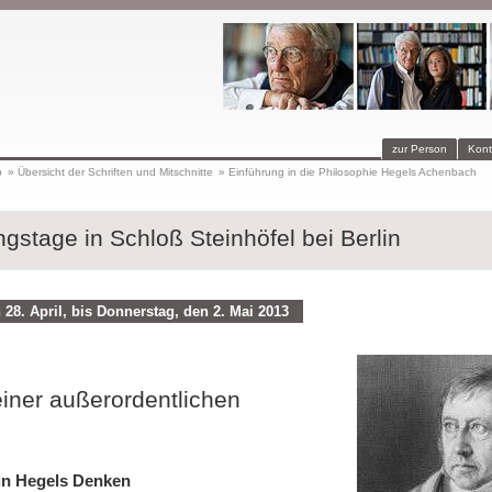
zur Person
Kont
p
»
Übersicht der Schriften und Mitschnitte
»
Einführung in die Philosophie Hegels Achenbach
ngstage in Schloß Steinhöfel bei Berlin
28. April, bis Donnerstag, den 2. Mai 2013
iner außerordentlichen
in Hegels Denken