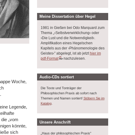
Meine Dissertation über Hegel
1981 in Gießen bei Odo Marquard zum
Thema „›Selbstverwirklichung‹ oder
›Die Lust und die Notwendigkeit‹.
Amplifikation eines Hegelschen
Kapitels aus der ›Phänomenologie des
Geistes‹” abgelegt, ist ab jetzt
hier im
pdf-Format
nachzulesen.
Audio-CDs sortiert
 knappe Woche,
ch
Die Texte und Tonträger der
Philosophischen Praxis ab sofort nach
.
Themen und Namen sortiert!
Stöbern Sie im
.
Katalog
t eine Legende,
eilhafte
a die „vom
Unsere Anschrift
inigen könnte,
ließe sich
„Haus der philosophischen Praxis”