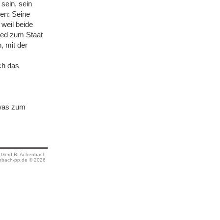
sein, sein
en: Seine
 weil beide
hied zum Staat
, mit der
ch das
twas zum
s Gerd B. Achenbach
bach-pp.de © 2026