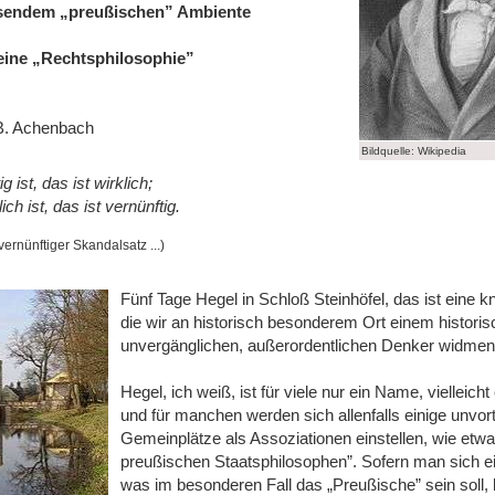
ssendem „preußischen” Ambiente
seine „Rechtsphilosophie”
B. Achenbach
Bildquelle: Wikipedia
 ist, das ist wirklich;
ch ist, das ist vernünftig.
ernünftiger Skandalsatz ...)
Fünf Tage Hegel in Schloß Steinhöfel, das ist eine
die wir an historisch besonderem Ort einem historis
unvergänglichen, außerordentlichen Denker widmen
Hegel, ich weiß, ist für viele nur ein Name, vielleich
und für manchen werden sich allenfalls einige unvort
Gemeinplätze als Assoziationen einstellen, wie etw
preußischen Staatsphilosophen”. Sofern man sich e
was im besonderen Fall das „Preußische” sein soll, 