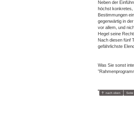
Neben der Einführ
höchst konkretes,
Bestimmungen einze
gegenwärtig in der
vor allem, und nic
Hegel seine Rechts
Nach diesen fünf 
gefährlichste Ele
Was Sie sonst inte
"Rahmenprogramm"
nach oben
Seite