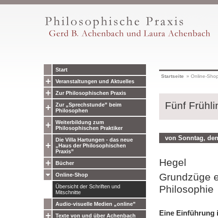
Start
Startseite
»
Online-Sho
Veranstaltungen und Aktuelles
Zur Philosophischen Praxis
Fünf Frühli
Zur „Sprechstunde” beim
Philosophen
Weiterbildung zum
Philosophischen Praktiker
von Sonntag, den 
Die Villa Hartungen - das neue
„Haus der Philosophischen
Praxis”
Hegel
Bücher
Grundzüge e
Online-Shop
Übersicht der Schriften und
Philosophie
Mitschnitte
Audio-visuelle Medien „online”
Eine Einführung 
Texte von und über Achenbach