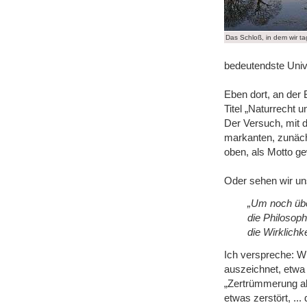
Das Schloß, in dem wir t
bedeutendste Unive
Eben dort, an der 
Titel „Naturrecht u
Der Versuch, mit 
markanten, zunäch
oben, als Motto g
Oder sehen wir u
„Um noch übe
die Philosoph
die Wirklichk
Ich verspreche: W
auszeichnet, etwa 
„Zertrümmerung all
etwas zerstört, ...