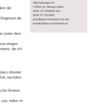
Villa Hartungen 64
I-39016 St. Nikolaus/Ulten
dem die
0049 170 3019945 und
0039 377 3014402
m Regiment die
post@gerd-achenbach.de und
.
kontakt@laura-achenbach.eu
ie (unter dem
von einigen
tenz, die ich
 dazu ohnehin
 Zeit, nachdem
lsche Denken
 „nur, indem er