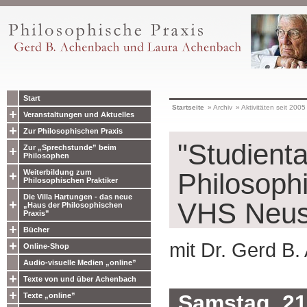
Start
Startseite
»
Archiv
»
Aktivitäten seit 2005
Veranstaltungen und Aktuelles
Zur Philosophischen Praxis
"Studient
Zur „Sprechstunde” beim
Philosophen
Weiterbildung zum
Philosophi
Philosophischen Praktiker
Die Villa Hartungen - das neue
VHS Neu
„Haus der Philosophischen
Praxis”
Bücher
mit Dr. Gerd B
Online-Shop
Audio-visuelle Medien „online”
Texte von und über Achenbach
Samstag, 2
Texte „online”