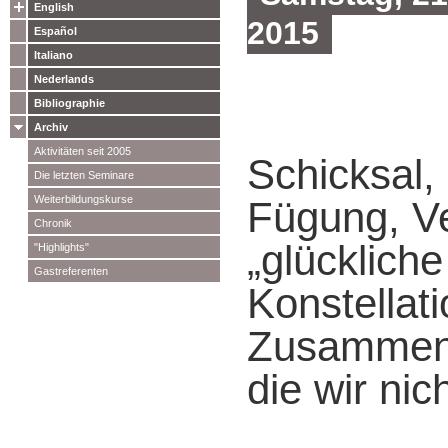
English
2015
Español
Italiano
Nederlands
Bibliographie
Archiv
Aktivitäten seit 2005
Schicksal, 
Die letzten Seminare
Weiterbildungskurse
Fügung, V
Chronik
„glückliche
"Highlights"
Gastreferenten
Konstellati
Zusammen
die wir ni