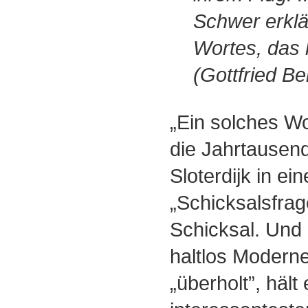
Schwer erkl
Wortes, das l
(Gottfried B
„Ein solches Wo
die Jahrtausend
Sloterdijk in e
„Schicksalsfrag
Schicksal. Und 
haltlos Modernen
„überholt”, hält