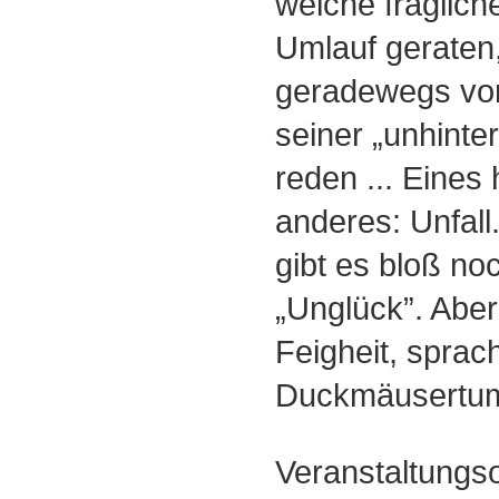
welche fragliche
Umlauf geraten,
geradewegs vo
seiner „unhint
reden ... Eines 
anderes: Unfal
gibt es bloß no
„Unglück”. Aber 
Feigheit, sprac
Duckmäusertu
Veranstaltungs