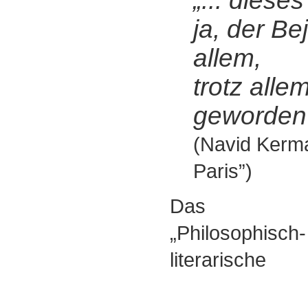
„... diese
ja, der B
allem,
trotz alle
geworden i
(Navid Kerm
Paris”)
Das
„Philosophisch-
literarische