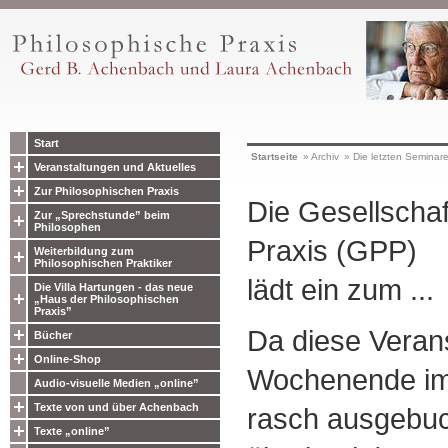
Start
Startseite
»
Archiv
»
Die letzten Seminar
Veranstaltungen und Aktuelles
Zur Philosophischen Praxis
Die Gesellschaf
Zur „Sprechstunde” beim
Philosophen
Praxis (GPP)
Weiterbildung zum
Philosophischen Praktiker
lädt ein zum ...
Die Villa Hartungen - das neue
„Haus der Philosophischen
Praxis”
Da diese Verans
Bücher
Online-Shop
Wochenende im
Audio-visuelle Medien „online”
Texte von und über Achenbach
rasch ausgebuc
Texte „online”