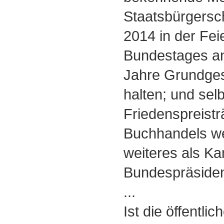
Staatsbürgersc
2014 in der Fei
Bundestages an
Jahre Grundges
halten; und selb
Friedenspreistr
Buchhandels we
weiteres als Ka
Bundespräside
...
Ist die öffentli