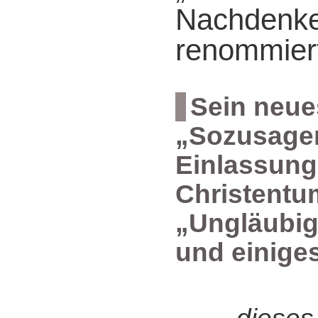
Nachdenke
renommiert
Sein neu
„Sozusagen
Einlassun
Christentu
„Ungläubig
und einiges