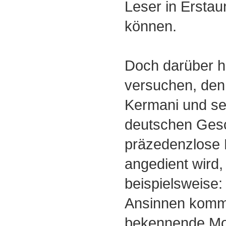
Leser in Ersta
können.
Doch darüber hi
versuchen, de
Kermani und sei
deutschen Ges
präzedenzlose R
angedient wird,
beispielsweise
Ansinnen komm
bekennende Mos