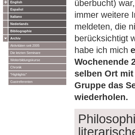
überbucht) war,
English
Español
immer weitere I
Italiano
meldeten, die n
Nederlands
Bibliographie
berücksichtigt 
Archiv
Aktivitäten seit 2005
habe ich mich
Die letzten Seminare
Wochenende 27
Weiterbildungskurse
Chronik
selben Ort mit
"Highlights"
Gastreferenten
Gruppe das S
wiederholen.
Philosoph
literarisc