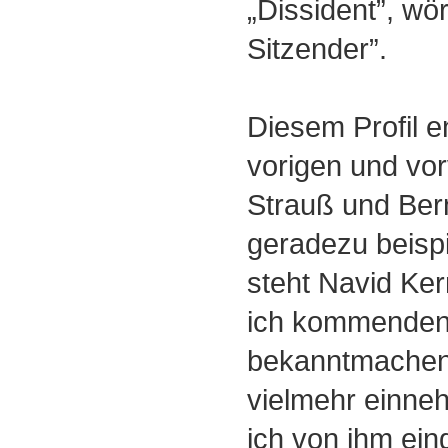
„Dissident”, wört
Sitzender”.
Diesem Profil 
vorigen und vo
Strauß und Bern
geradezu beispi
steht Navid Ker
ich kommenden 
bekanntmachen,
vielmehr einne
ich von ihm e