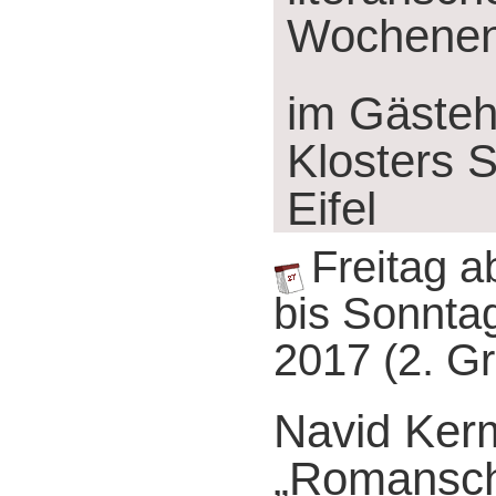
Wochene
im Gäste
Klosters S
Eifel
Freitag a
bis Sonntag
2017 (2. G
Navid Ker
„Romansch