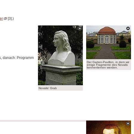
er
[3].)
rs, danach: Programm
Der Garten-Pavillon, in dem wir
einige Fragmente des Novalis
kennenlernen werden.
Novalis' Grab