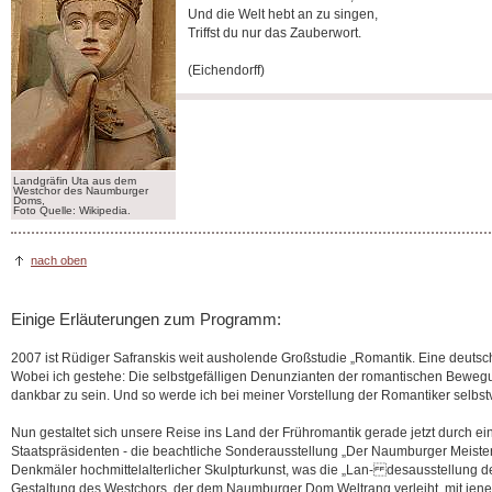
Und die Welt hebt an zu singen,
Triffst du nur das Zauberwort.
(Eichendorff)
Landgräfin Uta aus dem
Westchor des Naumburger
Doms,
Foto Quelle: Wikipedia.
nach oben
Einige Erläuterungen zum Programm:
2007 ist Rüdiger Safranskis weit ausholende Großstudie „Romantik. Eine deutsche
Wobei ich gestehe: Die selbstgefälligen Denunzianten der romantischen Bewegun
dankbar zu sein. Und so werde ich bei meiner Vorstellung der Romantiker selbstv
Nun gestaltet sich unsere Reise ins Land der Frühromantik gerade jetzt durch 
Staatspräsidenten - die beachtliche Sonderausstellung „Der Naumburger Meister”
Denkmäler hochmittelalterlicher Skulpturkunst, was die „Lan- desausstellung d
Gestaltung des Westchors, der dem Naumburger Dom Weltrang verleiht, mit jener 