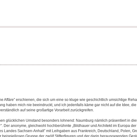
 Affäre” erschienen, die sich um eine so kluge wie geschichtlich umsichtige Rehab
g haben mich nie beeindruckt, und ich jedenfalls käme gar nicht auf die Idee, di
erständlich auf seine großartige Vorarbeit zurückgreifen.
einen glücklichen Umstand besonders lohnend: Naumburg nämlich präsentiert in di
. Der anonyme, gleichwohl hochberühmte „Bildhauer und Architekt im Europa der Ka
es Landes Sachsen-Anhalt” mit Leihgaben aus Frankreich, Deutschland, Polen, Gro
beispiellosen Gruppe der zwölf Stifterfiguren und der darin herausragenden Gesta