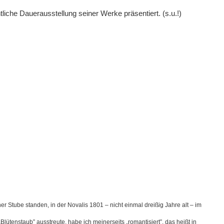
iche Dauerausstellung seiner Werke präsentiert. (s.u.!)
 Stube standen, in der Novalis 1801 ‒ nicht einmal dreißig Jahre alt ‒ im
lütenstaub” ausstreute, habe ich meinerseits „romantisiert”, das heißt in