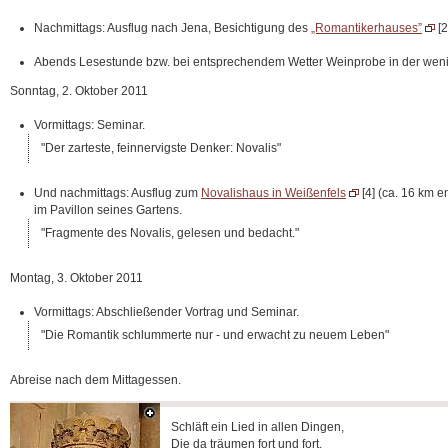
Nachmittags: Ausflug nach Jena, Besichtigung des
„Romantikerhauses”
[2
Abends Lesestunde bzw. bei entsprechendem Wetter Weinprobe in der wenige 
Sonntag, 2. Oktober 2011
Vormittags: Seminar.
Der zarteste, feinnervigste Denker: Novalis
Und nachmittags: Ausflug zum
Novalishaus in Weißenfels
[4] (ca. 16 km 
im Pavillon seines Gartens.
Fragmente des Novalis, gelesen und bedacht.
Montag, 3. Oktober 2011
Vormittags: Abschließender Vortrag und Seminar.
Die Romantik schlummerte nur - und erwacht zu neuem Leben
Abreise nach dem Mittagessen.
Schläft ein Lied in allen Dingen,
Die da träumen fort und fort,