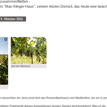
t zusammenfließen -
m "Max-Klinger-Haus", seinem letzten Domizil, das heute eine beachtl
 3. Oktober 2011
Zeit der Weinlese
 besuchten wir Jena (und dort das Romantikerhaus) und Weißenfels, wo wir in jener
ründigen Fragmente dieses beispiellosen jungen Genies kennengelernt: Was er als „B