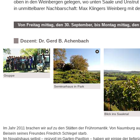
oben in den Weinbergen gelegen, wo unten Saale und Unstru
in unmittelbarer Nachbarschaft: Max Klingers Weinberg mit de
Von Freitag mittag, den 30. September, bis Montag mittag, den
Dozent: Dr. Gerd B. Achenbach
Gruppe
Seminarhaus in Park
Blick ins Saaletal
Im Jahr 2011 brachen wir auf zu den Stätten der Frühromantik: Von Naumburg aus
Beisein seines Freundes Friedrich Schlegel starb.
Im Novalishaus selbst ‒ reizvoll im Garten-Pavillon ‒ haben wir einige der tiefg