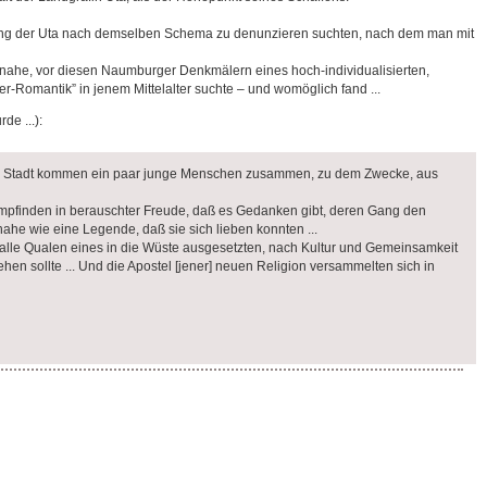
ehrung der Uta nach demselben Schema zu denunzieren suchten, nach dem man mit
t es nahe, vor diesen Naumburger Denkmälern eines hoch-individualisierten,
-Romantik” in jenem Mittelalter suchte ‒ und womöglich fand ...
e ...):
chen Stadt kommen ein paar junge Menschen zusammen, zu dem Zwecke, aus
 empfinden in berauschter Freude, daß es Gedanken gibt, deren Gang den
ahe wie eine Legende, daß sie sich lieben konnten ...
t alle Qualen eines in die Wüste ausgesetzten, nach Kultur und Gemeinsamkeit
en sollte ... Und die Apostel [jener] neuen Religion versammelten sich in