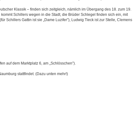
tscher Klassik ‒ finden sich zeitgleich, nämlich im Übergang des 18. zum 19.
 kommt Schillers wegen in die Stadt, die Brüder Schlegel finden sich ein, mit
Schillers Gattin ist sie „Dame Luzifer”), Ludwig Tieck ist zur Stelle, Clemens
fen auf dem Marktplatz 6, am „Schlösschen”).
Naumburg stattfindet. (Dazu unten mehr!)