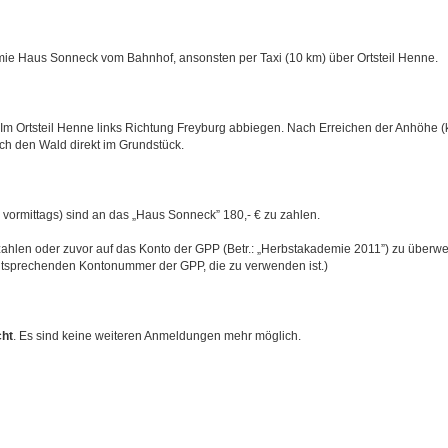
e Haus Sonneck vom Bahnhof, ansonsten per Taxi (10 km) über Ortsteil Henne.
Im Ortsteil Henne links Richtung Freyburg abbiegen. Nach Erreichen der Anhöhe (
ch den Wald direkt im Grundstück.
 vormittags) sind an das „Haus Sonneck” 180,- € zu zahlen.
u zahlen oder zuvor auf das Konto der GPP (Betr.: „Herbstakademie 2011”) zu überwe
entsprechenden Kontonummer der GPP, die zu verwenden ist.)
ht
. Es sind keine weiteren Anmeldungen mehr möglich.