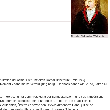
Novalis, Bildquelle: Wikipedia
ilitation der oftmals denunzierten Romantik bemüht ‒ mit Erfolg.
e Romantik habe meine Verteidigung nötig... Dennoch haben wir Grund, Safranski
esem Herbst - unter dem Protektorat der Bundeskanzlerin und des französischen
thedralen” schuf mit seiner Bauhütte ja in der Tat die beachtlichsten
ßbritannien, Österreich sowie den USA dokumentiert. Dabei gilt seine
lt der Landgräfin Uta, als der Höhepunkt seines Schaffens.