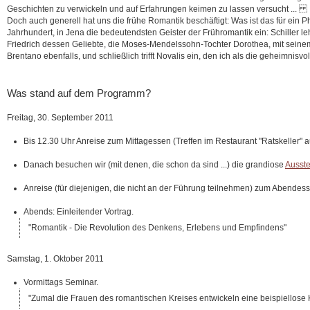
Geschichten zu verwickeln und auf Erfahrungen keimen zu lassen versucht ...
Doch auch generell hat uns die frühe Romantik beschäftigt: Was ist das für ein
Jahrhundert, in Jena die bedeutendsten Geister der Frühromantik ein: Schiller leh
Friedrich dessen Geliebte, die Moses-Mendelssohn-Tochter Dorothea, mit seinem Br
Brentano ebenfalls, und schließlich trifft Novalis ein, den ich als die geheimnisv
Was stand auf dem Programm?
Freitag, 30. September 2011
Bis 12.30 Uhr Anreise zum Mittagessen (Treffen im Restaurant "Ratskeller"
Danach besuchen wir (mit denen, die schon da sind ...) die grandiose
Ausste
Anreise (für diejenigen, die nicht an der Führung teilnehmen) zum Abendes
Abends: Einleitender Vortrag.
Romantik - Die Revolution des Denkens, Erlebens und Empfindens
Samstag, 1. Oktober 2011
Vormittags Seminar.
Zumal die Frauen des romantischen Kreises entwickeln eine beispiellose K