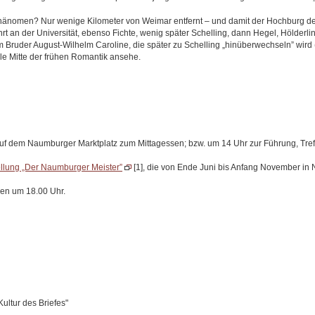
 Phänomen? Nur wenige Kilometer von Weimar entfernt ‒ und damit der Hochburg deu
rt an der Universität, ebenso Fichte, wenig später Schelling, dann Hegel, Hölderlin
uder August-Wilhelm Caroline, die später zu Schelling „hinüberwechseln” wird (für 
olle Mitte der frühen Romantik ansehe.
 auf dem Naumburger Marktplatz zum Mittagessen; bzw. um 14 Uhr zur Führung, Tref
llung „Der Naumburger Meister”
[1], die von Ende Juni bis Anfang November in 
sen um 18.00 Uhr.
ultur des Briefes