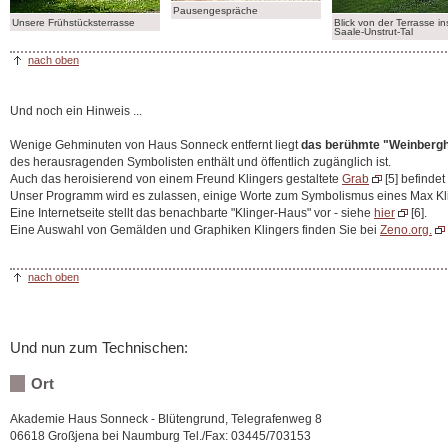
Pausengespräche
Unsere Frühstücksterrasse
Blick von der Terrasse in
Saale-Unstrut-Tal
nach oben
Und noch ein Hinweis ...
Wenige Gehminuten von Haus Sonneck entfernt liegt
das berühmte "Weinbergh
des herausragenden Symbolisten enthält und öffentlich zugänglich ist.
Auch das heroisierend von einem Freund Klingers gestaltete
Grab
[5] befinde
Unser Programm wird es zulassen, einige Worte zum Symbolismus eines Max Kli
Eine Internetseite stellt das benachbarte "Klinger-Haus" vor - siehe
hier
[6].
Eine Auswahl von Gemälden und Graphiken Klingers finden Sie bei
Zeno.org.
nach oben
Und nun zum Technischen:
Ort
Akademie Haus Sonneck - Blütengrund, Telegrafenweg 8
06618 Großjena bei Naumburg Tel./Fax: 03445/703153