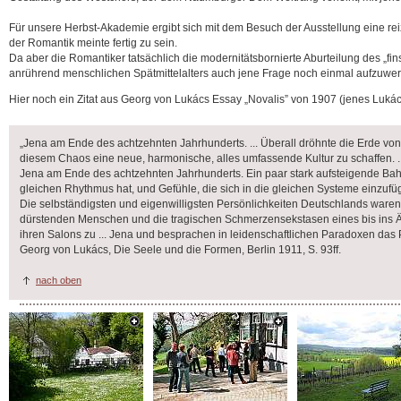
Für unsere Herbst-Akademie ergibt sich mit dem Besuch der Ausstellung eine r
der Romantik meinte fertig zu sein.
Da aber die Romantiker tatsächlich die modernitätsbornierte Aburteilung des „fins
anrührend menschlichen Spätmittelalters auch jene Frage noch einmal aufzuwerfe
Hier noch ein Zitat aus Georg von Lukács Essay „Novalis” von 1907 (jenes Luká
„Jena am Ende des achtzehnten Jahrhunderts. ... Überall dröhnte die Erde 
diesem Chaos eine neue, harmonische, alles umfassende Kultur zu schaffen. ..
Jena am Ende des achtzehnten Jahrhunderts. Ein paar stark aufsteigende Bahn
gleichen Rhythmus hat, und Gefühle, die sich in die gleichen Systeme einzuf
Die selbständigsten und eigenwilligsten Persönlichkeiten Deutschlands waren 
dürstenden Menschen und die tragischen Schmerzensekstasen eines bis ins Äuße
ihren Salons zu ... Jena und besprachen in leidenschaftlichen Paradoxen das
Georg von Lukács, Die Seele und die Formen, Berlin 1911, S. 93ff.
nach oben