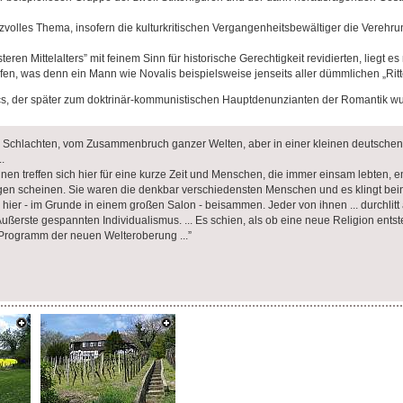
eizvolles Thema, insofern die kulturkritischen Vergangenheitsbewältiger die Ver
teren Mittelalters” mit feinem Sinn für historische Gerechtigkeit revidierten, lieg
n, was denn ein Mann wie Novalis beispielsweise jenseits aller dümmlichen „Ritter
cs, der später zum doktrinär-kommunistischen Hauptdenunzianten der Romantik wurd
von Schlachten, vom Zusammenbruch ganzer Welten, aber in einer kleinen deuts
.
en treffen sich hier für eine kurze Zeit und Menschen, die immer einsam lebten,
ügen scheinen. Sie waren die denkbar verschiedensten Menschen und es klingt bein
hier - im Grunde in einem großen Salon - beisammen. Jeder von ihnen ... durchlit
rste gespannten Individualismus. ... Es schien, als ob eine neue Religion entsteh
 Programm der neuen Welteroberung ...”