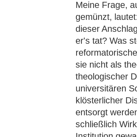
Meine Frage, au
gemünzt, laute
dieser Anschlag
er's tat? Was s
reformatorisch
sie nicht als th
theologischer D
universitären S
klösterlicher D
entsorgt werde
schließlich Wirk
Institution gewa