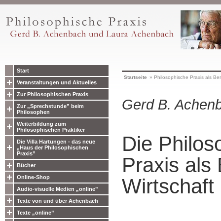
Start
Startseite
»
Philosophische Praxis als Ber
Veranstaltungen und Aktuelles
Zur Philosophischen Praxis
Gerd B. Achen
Zur „Sprechstunde” beim
Philosophen
Weiterbildung zum
Philosophischen Praktiker
Die Philos
Die Villa Hartungen - das neue
„Haus der Philosophischen
Praxis”
Praxis als 
Bücher
Online-Shop
Wirtschaft
Audio-visuelle Medien „online”
Texte von und über Achenbach
Texte „online”