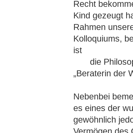
Recht bekommen
Kind gezeugt hat
Rahmen unseres
Kolloquiums, b
ist
die Philosoph
„Beraterin der W
Nebenbei bemer
es eines der wu
gewöhnlich jed
Vermögen des G