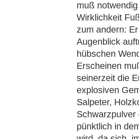
muß notwendig 
Wirklichkeit Fu
zum andern: Er
Augenblick auft
hübschen Wend
Erscheinen muß 
seinerzeit die 
explosiven Ge
Salpeter, Holzk
Schwarzpulver 
pünktlich in d
wird, da sich, i